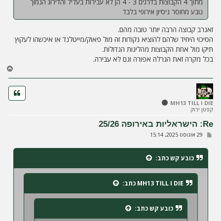
מתוך 4 הקבוצות בדרגים 3 - 4 הן לא עבירות בעליל והדירוג הנמוך
נובע מחוסר ניסיון אירופי בלבד
זאגרב קבוצה הרבה יותר טובה מהם.
הסיכוי היחיד שלהם להוציא נקודות זה מול פאוק/מייטלנד או איכשהו לעקוץ
תיקו מול אחת הקבוצות מהליגות הגדולות.
בכל מקרה זאת הגרלה אפורה וגם לא עבירה.
ח
ז
ר
ה
ל
MH13 TILL I DIE
קפטן ירוק
מ
ע
Re: הישראליות באירופה 25/26
ל
ש
29 אוגוסט 2025, 15:14
ה
ל
י
ח
כובע קש
כתב:
ה
MH13 TILL I DIE
כתב:
כובע קש
כתב: