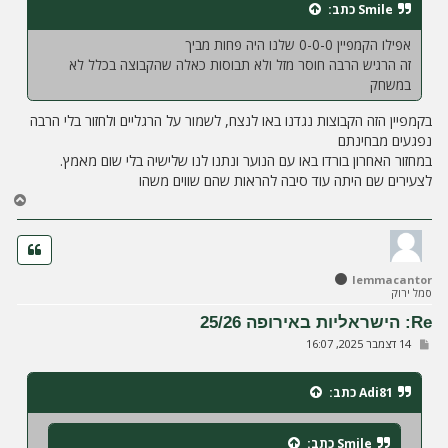
Smile
כתב:
ה
אפילו הקמפיין 0-0-0 שלנו היה פחות מביך
זה הרגיש הרבה חוסר מזל ולא תבוסות כאלה שהקבוצה בכלל לא
במשחק
בקמפיין הזה הקבוצות נגדנו באו לנצח, לשמור על הרגליים ולחזור בלי הרבה
נפגעים מבחינתם
במחזור האחרון בורדו באו עם הנוער ונתנו לנו שלישיה בלי שום מאמץ.
לצעירים שם היתה עוד סיבה להראות שהם שווים משהו
ח
ז
ר
ה
ל
lemmacantor
מ
סמל ירוק
ע
ל
Re: הישראליות באירופה 25/26
ה
ש
14 דצמבר 2025, 16:07
ל
י
ח
Adi81
כתב:
ה
Smile
כתב: