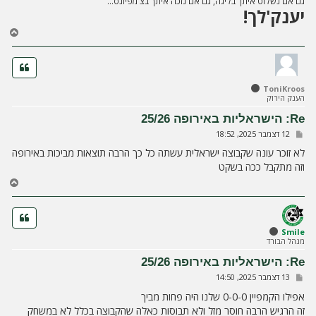
גם אם נשלוט איתך בליגה, גם אם נזכה איתך בצ'מפיונס...
יענק'לך!
ח
ז
ר
ה
ל
ToniKroos
מ
הענק הירוק
ע
ל
Re: הישראליות באירופה 25/26
ה
ש
12 דצמבר 2025, 18:52
ל
י
לא זוכר עונה שקבוצה ישראלית עשתה כל כך הרבה תוצאות מביכות באירופה
ח
וזה מתקבל ככה בשקט
ה
ח
ז
ר
ה
ל
Smile
מנהל הבורד
מ
ע
Re: הישראליות באירופה 25/26
ל
ש
13 דצמבר 2025, 14:50
ה
ל
י
אפילו הקמפיין 0-0-0 שלנו היה פחות מביך
ח
זה הרגיש הרבה חוסר מזל ולא תבוסות כאלה שהקבוצה בכלל לא במשחק
ה