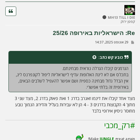
ה
MH13 TILL I DIE
קפטן ירוק
Re: הישראליות באירופה 25/26
ש
29 אוגוסט 2025, 14:37
ל
י
ח
כובע קש
כתב:
ה
הגרמנים קיבלו הגרלה נוראית מבחינתם.
בתכלס אם לא ליגת האלופות עדיף לישראליות ליפול לקונפרנס ליג,
אין הבדל גדול מבחינה כספית ושם אפשר להעפיל לשלבים הבאים,
באירופית זה בלתי אפשרי.
מצד אחד קיבלו את דינמו זאגרב בדרג 1 ואת פאוק בדרג 2, מצד שני 3
מתוך 4 הקבוצות בדרגים 3 - 4 הן לא עבירות בעליל והדירוג הנמוך נובע
מחוסר ניסיון אירופי בלבד
#רק_מכבי
Make
JUNGLE
great again!