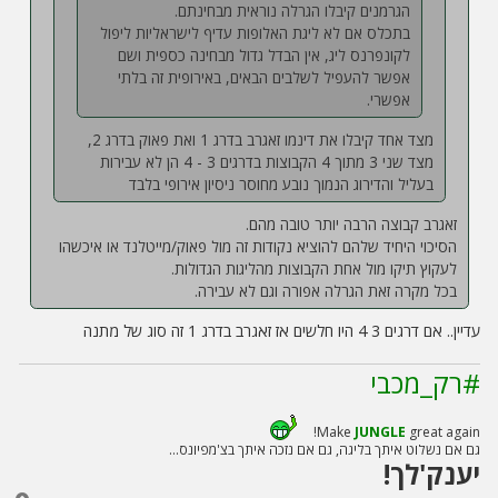
הגרמנים קיבלו הגרלה נוראית מבחינתם.
בתכלס אם לא ליגת האלופות עדיף לישראליות ליפול
לקונפרנס ליג, אין הבדל גדול מבחינה כספית ושם
אפשר להעפיל לשלבים הבאים, באירופית זה בלתי
אפשרי.
מצד אחד קיבלו את דינמו זאגרב בדרג 1 ואת פאוק בדרג 2,
מצד שני 3 מתוך 4 הקבוצות בדרגים 3 - 4 הן לא עבירות
בעליל והדירוג הנמוך נובע מחוסר ניסיון אירופי בלבד
זאגרב קבוצה הרבה יותר טובה מהם.
הסיכוי היחיד שלהם להוציא נקודות זה מול פאוק/מייטלנד או איכשהו
לעקוץ תיקו מול אחת הקבוצות מהליגות הגדולות.
בכל מקרה זאת הגרלה אפורה וגם לא עבירה.
עדיין.. אם דרגים 3 4 היו חלשים אז זאגרב בדרג 1 זה סוג של מתנה
#רק_מכבי
Make
JUNGLE
great again!
גם אם נשלוט איתך בליגה, גם אם נזכה איתך בצ'מפיונס...
יענק'לך!