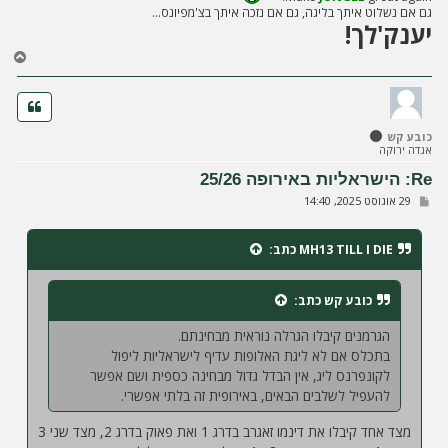
גם אם נשלוט איתך בליגה, גם אם נזכה איתך בצ'מפיונס...
יענק'לך!
ח
ז
ר
ה
ל
כובע קש
מ
אגדה ירוקה
ע
ל
Re: הישראליות באירופה 25/26
ה
ש
29 אוגוסט 2025, 14:40
ל
י
ח
MH13 TILL I DIE
כתב:
ה
כובע קש
כתב:
הגרמנים קיבלו הגרלה נוראית מבחינתם.
בתכלס אם לא ליגת האלופות עדיף לישראליות ליפול
לקונפרנס ליג, אין הבדל גדול מבחינה כספית ושם אפשר
להעפיל לשלבים הבאים, באירופית זה בלתי אפשרי.
מצד אחד קיבלו את דינמו זאגרב בדרג 1 ואת פאוק בדרג 2, מצד שני 3