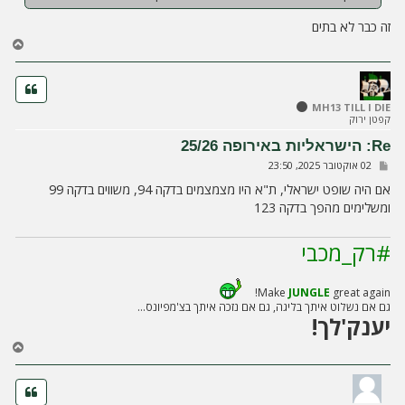
זה כבר לא בתים
ח
ז
ר
ה
ל
MH13 TILL I DIE
קפטן ירוק
מ
ע
Re: הישראליות באירופה 25/26
ל
ש
02 אוקטובר 2025, 23:50
ה
ל
י
אם היה שופט ישראלי, ת"א היו מצמצמים בדקה 94, משווים בדקה 99
ח
ומשלימים מהפך בדקה 123
ה
#רק_מכבי
Make
JUNGLE
great again!
גם אם נשלוט איתך בליגה, גם אם נזכה איתך בצ'מפיונס...
יענק'לך!
ח
ז
ר
ה