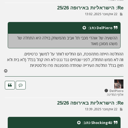
ע
Re: הישראליות באירופה 25/26
ל
ש
22 אוקטובר 2025, 13:02
ה
ל
י
ח
DelPiero
כתב:
ה
ההשעיה של אוהדי מכבי תל אביב מהמשחק בוילה היא התחלה של
משהו מסוכן מאוד
ההחלטה הייתה מתהפכת, הם החליטו לוותר על למשוך כרטיסים.
וזה לא ממש התחלה, לפני שנתיים נגד גנט לא היה קהל בכלל (לא בית ולא
חוץ) בגלל החלטת העירייה שפחדה מהפגנות פרו פלסטיניות
ח
ז
ר
ה
ל
DelPiero
אלוף המדינה
מ
ע
Re: הישראליות באירופה 25/26
ל
ש
22 אוקטובר 2025, 13:39
ה
ל
י
ח
Shocking4U
כתב:
ה