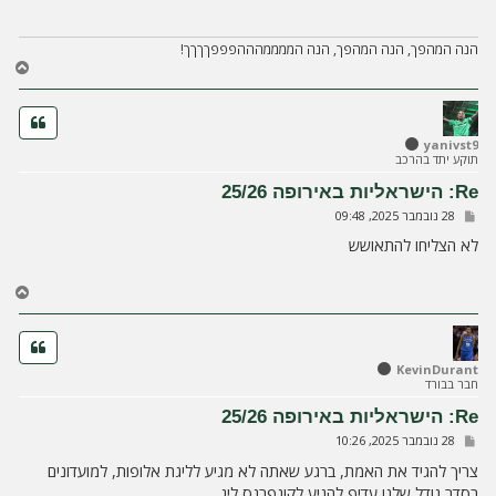
ה
הנה המהפך, הנה המהפך, הנה הממממהההפפפךךךך!
ח
ז
ר
ה
ל
yanivst9
תוקע יתד בהרכב
מ
ע
Re: הישראליות באירופה 25/26
ל
ש
28 נובמבר 2025, 09:48
ה
ל
י
לא הצליחו להתאושש
ח
ה
ח
ז
ר
ה
ל
KevinDurant
חבר בבורד
מ
ע
Re: הישראליות באירופה 25/26
ל
ש
28 נובמבר 2025, 10:26
ה
ל
י
צריך להגיד את האמת, ברגע שאתה לא מגיע לליגת אלופות, למועדונים
ח
בסדר גודל שלנו עדיף להגיע לקונפרנס ליג.