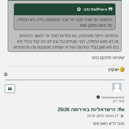
DelPiero
כתב:
ההשעיה של אוהדי מכבי תל אביב מהמשחק בוילה היא התחלה
של משהו מסוכן מאוד
ההחלטה הייתה מתהפכת, הם החליטו לוותר על למשוך כרטיסים.
וזה לא ממש התחלה, לפני שנתיים נגד גנט לא היה קהל בכלל (לא
בית ולא חוץ) בגלל החלטת העירייה שפחדה מהפגנות פרו פלסטיניות
קארמה תתנקם בהם
יענקלך
ח
ז
ר
ה
ל
lemmacantor
מ
סמל ירוק
ע
ל
Re: הישראליות באירופה 25/26
ה
ש
27 נובמבר 2025, 23:26
ל
י
מכבי ת"א רואה 6:6
ח