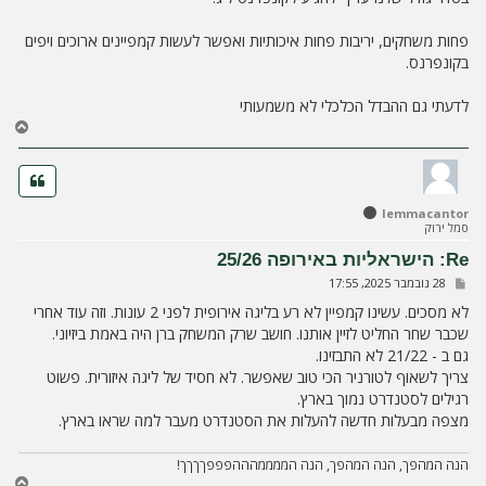
ה
פחות משחקים, יריבות פחות איכותיות ואפשר לעשות קמפיינים ארוכים ויפים
בקונפרנס.
לדעתי גם ההבדל הכלכלי לא משמעותי
ח
ז
ר
ה
ל
lemmacantor
מ
סמל ירוק
ע
ל
Re: הישראליות באירופה 25/26
ה
ש
28 נובמבר 2025, 17:55
ל
י
לא מסכים. עשינו קמפיין לא רע בליגה אירופית לפני 2 עונות. וזה עוד אחרי
ח
שכבר שחר החליט לזיין אותנו. חושב שרק המשחק ברן היה באמת ביזיוני.
ה
גם ב - 21/22 לא התבזינו.
צריך לשאוף לטורניר הכי טוב שאפשר. לא חסיד של ליגה איזורית. פשוט
רגילים לסטנדרט נמוך בארץ.
מצפה מבעלות חדשה להעלות את הסטנדרט מעבר למה שראו בארץ.
הנה המהפך, הנה המהפך, הנה הממממהההפפפךךךך!
ח