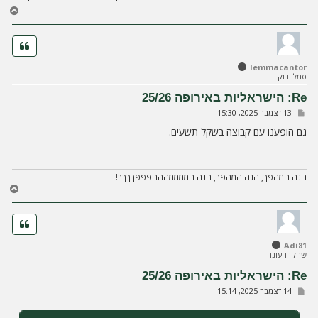
ח
ז
ר
ה
ל
lemmacantor
מ
סמל ירוק
ע
ל
Re: הישראליות באירופה 25/26
ה
ש
13 דצמבר 2025, 15:30
ל
י
גם הופענו עם קבוצה בשקל תשעים.
ח
ה
הנה המהפך, הנה המהפך, הנה הממממהההפפפךךךך!
ח
ז
ר
ה
ל
Adi81
מ
שחקן העונה
ע
ל
Re: הישראליות באירופה 25/26
ה
ש
14 דצמבר 2025, 15:14
ל
י
ח