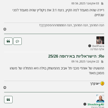
ה
ש
03 אוקטובר 2025, 00:56
ל
י
ריירה שהיה מועמד לפה הקיץ, ניצח 3:1 את ניקוליץ שהיה מועמד לפני
ח
שנתיים.
ה
הנה המהפך, הנה המהפך, הנה הממממהההפפפךךךך!
ח
ז
ר
ה
ל
DelPiero
אלוף המדינה
מ
ע
Re: הישראליות באירופה 25/26
ל
ש
22 אוקטובר 2025, 09:16
ה
ל
י
ההשעיה של אוהדי מכבי תל אביב מהמשחק בוילה היא התחלה של משהו
ח
מסוכן מאוד
ה
יענקלך
ח
ז
ר
ה
ל
Shocking4U
מנהל הבורד
מ