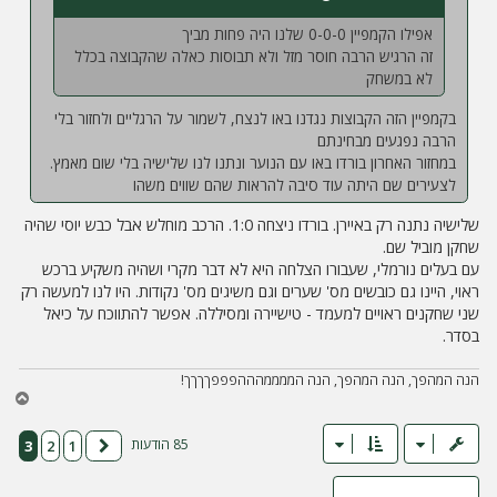
אפילו הקמפיין 0-0-0 שלנו היה פחות מביך
זה הרגיש הרבה חוסר מזל ולא תבוסות כאלה שהקבוצה בכלל
לא במשחק
בקמפיין הזה הקבוצות נגדנו באו לנצח, לשמור על הרגליים ולחזור בלי
הרבה נפגעים מבחינתם
במחזור האחרון בורדו באו עם הנוער ונתנו לנו שלישיה בלי שום מאמץ.
לצעירים שם היתה עוד סיבה להראות שהם שווים משהו
שלישיה נתנה רק באיירן. בורדו ניצחה 1:0. הרכב מוחלש אבל כבש יוסי שהיה
שחקן מוביל שם.
עם בעלים נורמלי, שעבורו הצלחה היא לא דבר מקרי ושהיה משקיע ברכש
ראוי, היינו גם כובשים מס' שערים וגם משיגים מס' נקודות. היו לנו למעשה רק
שני שחקנים ראויים למעמד - טישיירה ומסיללה. אפשר להתווכח על כיאל
בסדר.
הנה המהפך, הנה המהפך, הנה הממממהההפפפךךךך!
ח
ז
ר
85 הודעות
3
2
1
הקודם
ה
ל
מ