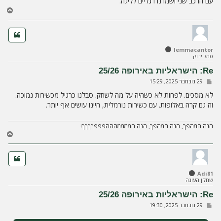
עם הרכב שני ושמרנו רגליים לליגה.
ח
ז
ר
ה
ל
lemmacantor
מ
סמל ירוק
ע
ל
Re: הישראליות באירופה 25/26
ה
ש
29 נובמבר 2025, 15:29
ל
י
לא מסכים. לפחות לא כשהיה על מה לשחק. סבלנו כרגיל מכשירות נמוכה.
ח
זה גם קרה באלופות. עם כשירות נורמלית, היינו עושים אף יותר.
ה
הנה המהפך, הנה המהפך, הנה הממממהההפפפךךךך!
ח
ז
ר
ה
ל
Adi81
מ
שחקן העונה
ע
ל
Re: הישראליות באירופה 25/26
ה
ש
29 נובמבר 2025, 19:30
ל
י