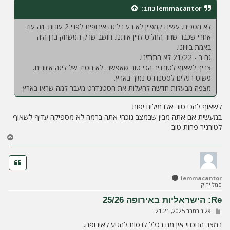
ח
lemmacantor
כתב:
ה
לא מסכים. עשינו קמפיין לא רע בליגה אירופית לפני 2 עונות. וזה עוד
אחרי שכבר שחר החליט לזיין אותנו. חושב שרק המשחק ברן היה
באמת ביזיוני.
גם ב - 21/22 לא התבזינו.
צריך לשאוף לטורניר הכי טוב שאפשר. לא חסיד של ליגה איזורית.
פשוט רגילים לסטנדרט נמוך בארץ.
מצפה מבעלות חדשה להעלות את הסטנדרט מעבר למה שראו בארץ.
לשאוף להכי טוב אלו מילים יפות
במעשית אם אתה מבין שבמצב נוכחי אתה ברמה לא מספיקה עדיף לשאוף
לטורניר פחות טוב
ח
ז
ר
ה
ל
lemmacantor
מ
סמל ירוק
ע
ל
Re: הישראליות באירופה 25/26
ה
ש
29 נובמבר 2025, 21:21
ל
י
במצב הנוכחי אין מה בכלל לנסות להגיע לאירופה.