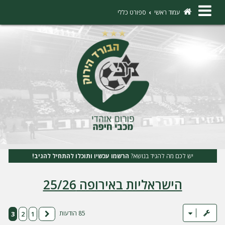
×
עמוד ראשי
ספורט כללי
ה
ת
ח
ב
ר
ו
ת
יש לכם מה להגיד בנושא?
הרשמו עכשיו ותוכלו להתחיל להגיב!
ה
הישראליות באירופה 25/26
ר
ש
מ
85 הודעות
3
2
1
הקודם