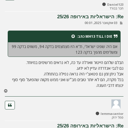
ל
Daniel123
מ
חבר בבורד
ע
ל
Re: הישראליות באירופה 25/26
ה
ש
03 אוקטובר 2025, 00:01
ל
י
ח
MH13 TILL I DIE
כתב:
ה
אם היה שופט ישראלי, ת"א היו מצמצמים בדקה 94, משווים בדקה 99
ומשלימים מהפך בדקה 123
הבלם שלהם הייטור ווארלה עד כה, לא נראים מרשימים במיוחד.
גם לגבי אנדרדה עדיין לא ידוע.
אבל ניתן זמן גם פטאצ׳י היה נראה נפילה בהתחלה.
בכל מקרה, הם לא יותר טובים מב״ש ואני ממש מקווה שהפועל סוף סוף
ינצחו דרבי העונה.
ח
ז
ר
ה
ל
lemmacantor
מ
סמל ירוק
ע
ל
Re: הישראליות באירופה 25/26