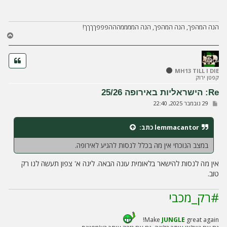
ח
ה
הנה המהפך, הנה המהפך, הנה הממממהההפפפךךךך!
ח
ז
ר
ה
ל
MH13 TILL I DIE
קפטן ירוק
מ
ע
Re: הישראליות באירופה 25/26
ל
ש
29 נובמבר 2025, 22:40
ה
ל
י
ח
lemmacantor
כתב:
ה
במצב הנוכחי אין מה בכלל לנסות להגיע לאירופה.
אין מה לנסות להישאר בלאומית עונה הבאה. ליגה א' צפון תעשה לנו רק
טוב.
#רק_מכבי
Make
JUNGLE
great again!