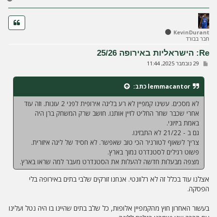
ז
ר
ה
ל
KevinDurant
חבר בבורד
מ
ע
Re: הישראליות באירופה 25/26
ל
ש
29 נובמבר 2025, 11:44
ה
ל
י
ח
lemmacantor
כתב:
ה
לא מסכים. עשינו קמפיין לא רע בליגה אירופית לפני 2 עונות. וזה עוד
אחרי שכבר שחר החליט לזיין אותנו. חושב שרק המשחק ברן היה
באמת ביזיוני.
גם ב - 21/22 לא התבזינו.
צריך לשאוף לטורניר הכי טוב שאפשר. לא חסיד של ליגה איזורית.
פשוט רגילים לסטנדרט נמוך בארץ.
מצפה מבעלות חדשה להעלות את הסטנדרט מעבר למה שראו בארץ.
אצלנו עוד בכלל זה לא רלוונטי. אנחנו זורקים שלבי בתים באירופה בלי
הפסקה.
בעשור האחרון חוץ מהקמפיין אלופות, כל שלב בתים שהיינו בו היה נטל ועלינו