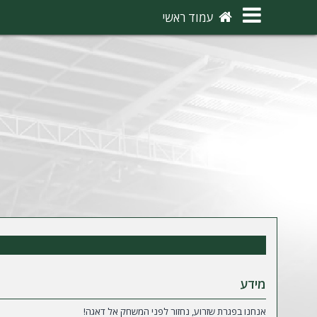
×
עמוד ראשי
ה
ת
ח
ב
ר
ו
ת
ה
ר
ש
מידע
מ
אנחנו בפגרת שזרוע, נחזור לפני המשחק אל דאגה!