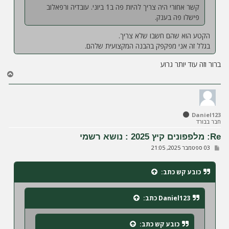
קשר אחורי היה צריך להיות פה ב1 ביוני. עובדיה ורפאלוב
פישלו פה בענק.
הקטע הוא שהם חשבו שלא צריך.
בגלל זה אני מפקפק בהבנה המקצועית שלהם.
ברור וזה עוד יותר גרוע
ח
ז
ר
ה
ל
Daniel123
מ
חבר בבורד
ע
ל
Re: מלפפונים קיץ 2025 : נושא רשמי
ה
ש
03 ספטמבר 2025, 21:05
ל
י
ח
כובע קש
כתב:
ה
Daniel123
כתב:
כובע קש
כתב: