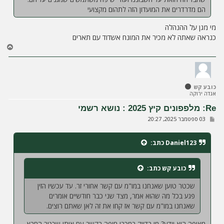
הם מדרדרים את המועדון הזה לתהום מקצועי
מי מגן על ההנהלה
כנראה שאתה לא מכיר את המונח אשדוד עם תארים
ח
ז
ר
ה
ל
כובע קש
מ
אגדה ירוקה
ע
ל
Re: מלפפונים קיץ 2025 : נושא רשמי
ה
ש
03 ספטמבר 2025, 20:27
ל
י
ח
Daniel123
כתב:
ה
כובע קש
כתב:
שכטר טוען שאנחנו במו"מ עם קשר אחורי זר. עד עכשיו הזין
פגע בכל מה שהוא אמר, מצד שני כבר חודשיים אומרים
שאנחנו במו"מ עם קשר אז קחו את זה לאן שאתם רוצים.
מאיפה הוא יודע? מי בדיוק במכבי חיפה בקשר עם איתי שכטר החרא