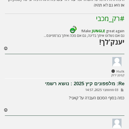
אז היא גם לא תהיה
#רק_מכבי
Make
JUNGLE
great again!
גם אם נשלוט איתך בליגה, גם אם נזכה איתך בצ'מפיונס...
יענק'לך!
ח
ז
ר
ה
ל
Hulk
מ
קפטן ירוק
ע
ל
Re: מלפפונים קיץ 2025 : נושא רשמי
ה
ש
03 ספטמבר 2025, 14:57
ל
י
כמה בסוף הסכום העברה על קאני?
ח
ה
ח
ז
ר
ה