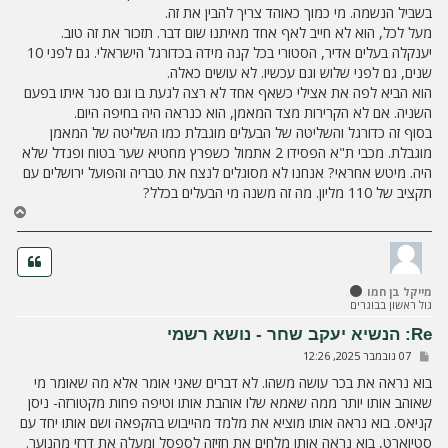
בשביל הנשמה. מי כמוך כאוהד צריך להבין את זה.
מעל לכל, הוא לא חייב לאף אחד מאיתנו שום דבר. תזכור את זה טוב.
יענקלה בעלים אדיר, הסטורי בכל קנה מידה בכדורגל הישראלי. גם לפני 10
שנים, גם לפני שלוש וגם עכשיו. לא עושים כאלה.
הוא הביא לפה את אצילי כשאף אחד לא רצה לגעת בו וגם סגר איתו בפעם
השניה. אם לא הקרירות מצד המאמן, הוא כנראה היה בחיפה היום.
בסוף זה כדורגל והשליטה של הבעלים מוגבלת כמו השליטה של המאמן
מוגבלת. מכבי ת"א הפסידו 2 אתמול כשפרץ מחטיא שער בטוח ופנדל שלא
היה. מיטש אחראי? אנחנו לא מסוגלים לנצח את טבריה והפועל ירושלים עם
תקציב של 110 מליון. מה זה משנה מי הבעלים בכלל?
ח
ז
ר
ה
ל
מייקל בן חמו
מ
גול ראשון בבוגרים
ע
ל
Re: הנשיא יעקב שחר - נושא רשמי
ה
ש
07 נובמבר 2025, 12:26
ל
י
בוא נראה את בכר עושה משהו. לא דברים שאני אומר אלא מה שאומר מי
ח
שאוהב אותו יותר ממה שאמא שלו אוהבת אותו וטיפה פחות מקטורזה- ניסן
ה
קניאס. בוא נראה אותו מוציא את מלמד מהייבוש בהקפאה ושם אותו יחד עם
סטיוארט, בוא נראה אותו מלחים את חזיזה לספסל ומעלה את דרזי מהנוער.