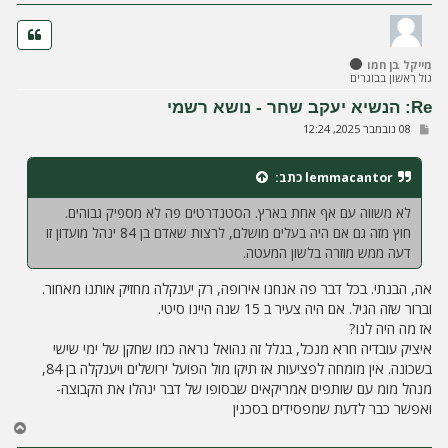
ז
ר
ה
ל
מייקל בן חמו
מ
גול ראשון בבוגרים
ע
ל
Re: הנשיא יעקב שחר - נושא רשמי
ה
ש
08 נובמבר 2025, 12:24
ל
י
ח
lemmacantor
כתב:
ה
לא משווה עם אף אחת בארץ. הסטנדרטים פה לא מספיק גבוהים.
חוץ מזה גם אם היה בעלים מושלם, לרצות שאדם בן 84 ינהל מועדון זו
דעה ממש מוזרה בלשון המעטה.
אה, הבנתי. בכל דבר פה אנחנו אירופה, רק יענקלה מחזיק אותנו מאחור.
וברור שזה הגיל. אם היה צעיר ב 15 שנה היינו סיטי.
אז מה היה לנו?
איציק עובדיה חרא מנכל, בגלל זה נהואל נראה כמו שחקן של ימי שישי
בשכונה. אין מומחה לפציעות אז תיקו מול הפועל ירושלים ויענקלה בן 84,
מנהל מומ עם שותפים אמריקאים שבסופו של דבר ינהלו את הקבוצה-
ואפשר כבר לדעת שמפסידים בסכנין
ח
ז