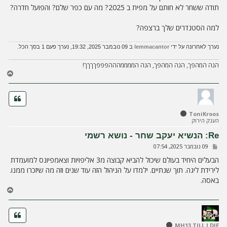
תודה ששחר לא חותם על מפית ב 2025? מה עם כפר שלם? והפועל חדרה?
למה הסטנדרים שלך ברצפה?
נערך לאחרונה על ידי
lemmacantor
ב 09 נובמבר 2025, 19:32, נערך פעם 1 בסך הכל.
הנה המהפך, הנה המהפך, הנה הממממהההפפפךךךך!
ח
ז
ר
ה
ל
ToniKroos
מ
הענק הירוק
ע
ל
Re: הנשיא יעקב שחר - נושא רשמי
ה
ש
09 נובמבר 2025, 07:54
ל
י
הבעלים היחיד בעולם שיכול להביא קבוצה מ3 אליפויות וצאמפיונס למועמדת
ח
לירידת ליגה. תוך שנתיים. ילמדו על הניהול הזה עוד שנים וזה מה שיזכרו ממנו.
ה
באסה.
ח
ז
ר
ה
ל
MH13 TILL I DIE