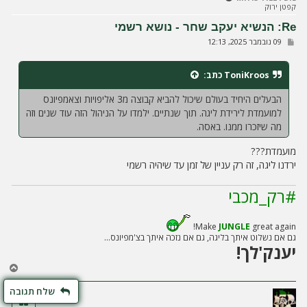
קפטן ירוק
מ
ע
Re: הנשיא יעקב שחר - נושא רשמי
ל
ש
09 נובמבר 2025, 12:13
ה
ל
י
ח
ToniKroos
כתב:
ה
הבעלים היחיד בעולם שיכול להביא קבוצה מ3 אליפויות וצאמפיונס
למועמדת לירידת ליגה. תוך שנתיים. ילמדו על הניהול הזה עוד שנים וזה
מה שיזכרו ממנו. באסה.
מועמדת???
ירדנו ליגה, זה רק עניין של זמן עד שיהיה רשמי
#רק_מכבי
Make
JUNGLE
great again!
גם אם נשלוט איתך בליגה, גם אם נזכה איתך בצ'מפיונס...
יענק'לך!
ח
ז
שלח תגובה
ר
ה