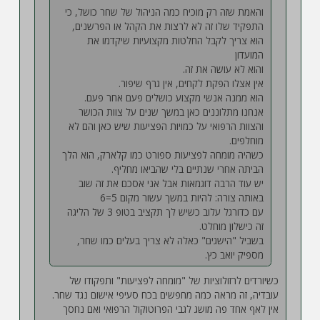
והאמת שזה רק מוכיח כמה הניהול של שחר כושל, כי
התפקיד שלו זה לא לרצות את הקהל או הפרשנים,
הוא צריך לקבל החלטות מקצועיות שיקדמו את
המועדון
והוא לא עושה את זה.
אין אצלו הפקת לקחים, אין גרף שיפור.
הוא ממנה אנשי מקצוע כושלים פעם אחר פעם.
אנחנו מתלוננים כאן במשך שנים על צוות הכושר
והצוות הרפואי על כמויות הפציעות שיש כאן והם לא
מוחלפים.
כשהיה מומחה לפציעות ספורט כמו קלארק, הוא הלך
הביתה אחרי שנתיים בלי שהביאו מחליף.
יש עוד הרבה דוגמאות אבל אני אסכם את זה שוב
באותה צורה: להיות במשך עשור מקום 5=6
עם כדורגל עלוב כשיש לך תקציב בטופ 3 של הליגה
זה כישלון מוחלט.
בשביל "הישגים" כאלה לא צריך בעלים כמו שחר,
מספיק יואב כץ.
כשיורדים לרזולוציות של "מומחה לפציעות" ותפקודו של
עובדיה, זה מראה כמה מחפשים בכח סעיפי אישום נגד שחר.
אין לאף אחד פה מושג לגבי הפרוטוקול הרפואי ואם נחסך