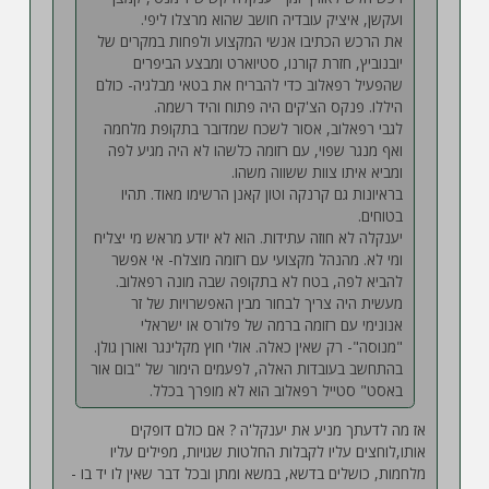
ועקשן, איציק עובדיה חושב שהוא מרצלו ליפי.
את הרכש הכתיבו אנשי המקצוע ולפחות במקרים של
יובנוביץ, חזרת קורנו, סטיוארט ומבצע הביפרים
שהפעיל רפאלוב כדי להבריח את בטאי מבלגיה- כולם
היללו. פנקס הצ'קים היה פתוח והיד רשמה.
לגבי רפאלוב, אסור לשכח שמדובר בתקופת מלחמה
ואף מנגר שפוי, עם רזומה כלשהו לא היה מגיע לפה
ומביא איתו צוות ששווה משהו.
בראיונות גם קרנקה וטון קאנן הרשימו מאוד. תהיו
בטוחים.
יענקלה לא חוזה עתידות. הוא לא יודע מראש מי יצליח
ומי לא. מהנהל מקצועי עם רזומה מוצלח- אי אפשר
להביא לפה, בטח לא בתקופה שבה מונה רפאלוב.
מעשית היה צריך לבחור מבין האפשרויות של זר
אנונימי עם רזומה ברמה של פלורס או ישראלי
"מנוסה"- רק שאין כאלה. אולי חוץ מקלינגר ואורן גולן.
בהתחשב בעובדות האלה, לפעמים הימור של "בום אור
באסט" סטייל רפאלוב הוא לא מופרך בכלל.
אז מה לדעתך מניע את יענקל'ה ? אם כולם דופקים
אותו,לוחצים עליו לקבלות החלטות שגויות, מפילים עליו
מלחמות, כושלים בדשא, במשא ומתן ובכל דבר שאין לו יד בו -