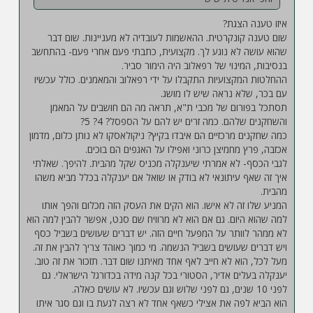
איזו טענה הצגת?
שום טענה קונקרטית. ההאשמות לעובדיה לא מעניינות. שום דבר
שהוא עושה לא נוגע לך. מקצועית, כתבתי פעם אחרי פעם- בהתחשב
בנסיבות, המינוי של רפאלוב היה הימור סביר.
ההחלטות המקצועיות התקבלו על ידי רפאלוב והמאמנים. כולל עכשיו
עם בכר, שלא נראה שיש לו מושג.
תסתכל בפורום של מכבי ת"א, תראה מה הם חושבים על המאמן
והשחקנים שלהם. כמה זרים יש להם על הספסל? 4? 5?
כמה שחקנים מרכזיים הם איבדו בקיץ? ניקולאסקו לא נותן כלום, מדמון
אכזבה, פרץ מחמיצן כרוני ואפילו על האגפים הם בוכים.
לגבי הכסף- לא אמרתי שיענקלה מכניס שקל מהבית. להיפך. שאלתי
איך זה שאף עיתונאי לא בודק או שואל אם יענקלה בכלל מביא משהו
מהבית.
המניע שלו זה לא אישו. הוא הקים את העסק הזה מכלום והפך אותו
למה שהוא היום. גם אם הוא לא מרוויח שם סנט, אפשר להבין למה הוא
לא ממהר לוותר על המפעל חיים הזה. יש דברים שעושים בשביל כסף
ויש דברים שעושים בשביל הנשמה. מי כמוך כאוהד צריך להבין את זה.
מעל לכל, הוא לא חייב לאף אחד מאיתנו שום דבר. תזכור את זה טוב.
יענקלה בעלים אדיר, הסטורי בכל קנה מידה בכדורגל הישראלי. גם
לפני 10 שנים, גם לפני שלוש וגם עכשיו. לא עושים כאלה.
הוא הביא לפה את אצילי כשאף אחד לא רצה לגעת בו וגם סגר איתו