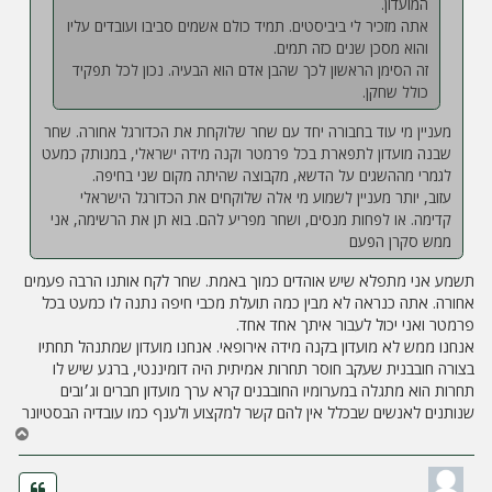
המועדון.
אתה מזכיר לי ביביסטים. תמיד כולם אשמים סביבו ועובדים עליו
והוא מסכן שנים כזה תמים.
זה הסימן הראשון לכך שהבן אדם הוא הבעיה. נכון לכל תפקיד
כולל שחקן.
מעניין מי עוד בחבורה יחד עם שחר שלוקחת את הכדורגל אחורה. שחר
שבנה מועדון לתפארת בכל פרמטר וקנה מידה ישראלי, במנותק כמעט
לגמרי מההשגים על הדשא, מקבוצה שהיתה מקום שני בחיפה.
עזוב, יותר מעניין לשמוע מי אלה שלוקחים את הכדורגל הישראלי
קדימה. או לפחות מנסים, ושחר מפריע להם. בוא תן את הרשימה, אני
ממש סקרן הפעם
תשמע אני מתפלא שיש אוהדים כמוך באמת. שחר לקח אותנו הרבה פעמים
אחורה. אתה כנראה לא מבין כמה תועלת מכבי חיפה נתנה לו כמעט בכל
פרמטר ואני יכול לעבור איתך אחד אחד.
אנחנו ממש לא מועדון בקנה מידה אירופאי. אנחנו מועדון שמתנהל תחתיו
בצורה חובבנית שעקב חוסר תחרות אמיתית היה דומיננטי, ברגע שיש לו
תחרות הוא מתגלה במערומיו החובבנים קרא ערך מועדון חברים וג׳ובים
שנותנים לאנשים שבכלל אין להם קשר למקצוע ולענף כמו עובדיה הבסטיונר
ח
ז
ר
ה