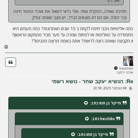
יואב כץ?
חתיכת שאלה, התקלת אותי. אולי כדאי לשאול את אוהדי הפועל חיפה
ובני יהודה. אם הם לא מוצאים הבדל, יש מצב שאתה צודק.
כמה אליפויות מכבי חיפה לקחת ב 15 שנים האחרונות? כמה פעמים היא
התמודדה על האליפות או לפחות שמרה על פער סביר מהמקום הראשון?
זו הקבוצה שאתה רוצה לראות? אתה באמת מרוצה מהניהול?
ח
ז
ר
ה
ל
hezildo
אגדה ירוקה
מ
ע
Re: הנשיא יעקב שחר - נושא רשמי
ל
ש
08 נובמבר 2025, 20:59
ה
ל
י
ח
מייקל בן חמו
כתב:
ה
hezildo
כתב:
מייקל בן חמו
כתב: