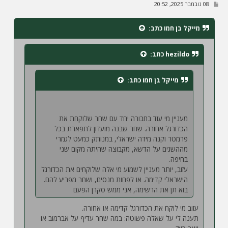
ש
08 נובמבר 2025, 20:52
ל
י
ח
מייקל בן חמו
כתב:
ה
hezildo
כתב:
מייקל בן חמו
כתב:
מעניין מי עוד בחבורה יחד עם שחר שלוקחת את
הכדורגל אחורה. שחר שבנה מועדון לתפארת בכל
פרמטר וקנה מידה ישראלי, במנותק כמעט לגמרי
מההשגים על הדשא, מקבוצה שהיתה מקום שני
בחיפה.
עזוב, יותר מעניין לשמוע מי אלה שלוקחים את הכדורגל
הישראלי קדימה. או לפחות מנסים, ושחר מפריע להם.
בוא תן את הרשימה, אני ממש סקרן הפעם
עזוב מי לוקח את הכדורגל קדימה או אחורה.
תענה לי על שאלה פשוטה: במה שחר עדיף על אברמוב או