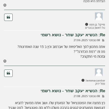
הצלחה היא סכנה
ח
ז
ר
ה
ל
מייקל בן חמו
מ
גול ראשון בבוגרים
ע
ל
Re: הנשיא יעקב שחר - נושא רשמי
ה
ש
08 נובמבר 2025, 21:06
ל
י
אתה מתכוון לסך האליפויות של אברמוב וכץ ב 15 שנה האחרונות?
ח
מה זה "רמת הכדורגל"?
ה
ובזכות מי התקציב?
ח
ז
ר
ה
ל
lemmacantor
מ
סמל ירוק
ע
ל
Re: הנשיא יעקב שחר - נושא רשמי
ה
ש
08 נובמבר 2025, 21:08
ל
י
כץ ממצה את הפוטנציאל של המועדון שלו. ושוב אתה ממשיך להביא
ח
דוגמאות ממועדונים קטנים בהרבה משלנו ללא כזה פוטנציאל. למה שנגיד
ה