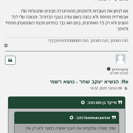
אם לבחון את העובדות ולהתנתק מהפרוגנדה מבינים שהבעלות שלו
אבסורדית מהיסוד ולא נכונה בשום צורה בענף הכדורגל. והכוונה שלי לכל
השנים ולא רק 15 האחרונים, בהם הוא כבר בפירוש מנצח כשהמועדון מפסיד
ולהיפך.
הנה המהפך, הנה המהפך, הנה הממממהההפפפךךךך!
ח
ז
ר
ה
ל
greenguy
מ
מכונת תארים
ע
ל
Re: הנשיא יעקב שחר - נושא רשמי
ה
ש
08 נובמבר 2025, 16:52
ל
י
ח
מייקל בן חמו
כתב:
ה
lemmacantor
כתב:
שחר מאלה שלוקחים את הענף אחורה כמוצר ולא רק את