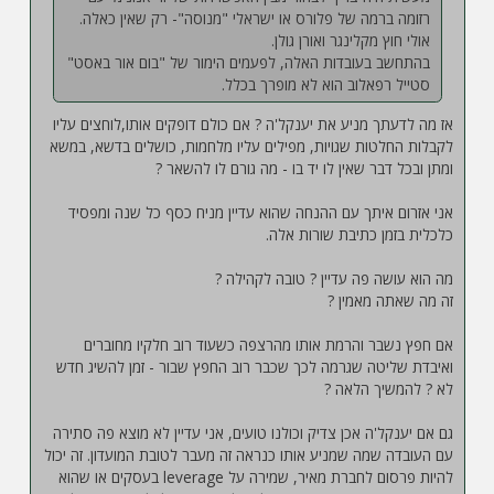
רזומה ברמה של פלורס או ישראלי "מנוסה"- רק שאין כאלה.
אולי חוץ מקלינגר ואורן גולן.
בהתחשב בעובדות האלה, לפעמים הימור של "בום אור באסט"
סטייל רפאלוב הוא לא מופרך בכלל.
אז מה לדעתך מניע את יענקל'ה ? אם כולם דופקים אותו,לוחצים עליו
לקבלות החלטות שגויות, מפילים עליו מלחמות, כושלים בדשא, במשא
ומתן ובכל דבר שאין לו יד בו - מה גורם לו להשאר ?
אני אזרום איתך עם ההנחה שהוא עדיין מניח כסף כל שנה ומפסיד
כלכלית בזמן כתיבת שורות אלה.
מה הוא עושה פה עדיין ? טובה לקהילה ?
זה מה שאתה מאמין ?
אם חפץ נשבר והרמת אותו מהרצפה כשעוד רוב חלקיו מחוברים
ואיבדת שליטה שגרמה לכך שכבר רוב החפץ שבור - זמן להשיג חדש
לא ? להמשיך הלאה ?
גם אם יענקל'ה אכן צדיק וכולנו טועים, אני עדיין לא מוצא פה סתירה
עם העובדה שמה שמניע אותו כנראה זה מעבר לטובת המועדון. זה יכול
להיות פרסום לחברת מאיר, שמירה על leverage בעסקים או שהוא