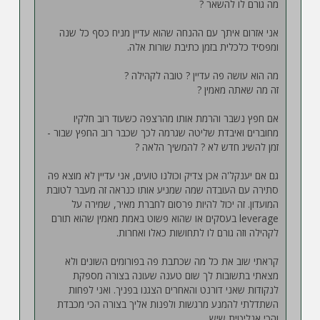
מה גורם לו להשאר ?
אני אזרום איתך עם ההנחה שהוא עדיין מניח כסף כל שנה
ומפסיד כלכלית בזמן כתיבת שורות אלה.
מה הוא עושה פה עדיין ? טובה לקהילה ?
זה מה שאתה מאמין ?
אם חפץ נשבר והרמת אותו מהרצפה כשעוד רוב חלקיו
מחוברים ואיבדת שליטה שגרמה לכך שכבר רוב החפץ שבור -
זמן להשיג חדש לא ? להמשיך הלאה ?
גם אם יענקל'ה אכן צדיק וכולנו טועים, אני עדיין לא מוצא פה
סתירה עם העובדה שמה שמניע אותו כנראה זה מעבר לטובת
המועדון. זה יכול להיות פרסום לחברת מאיר, שמירה על
leverage בעסקים או שהוא פשוט באמת מאמין שהוא תורם
לקהילה וזה גורם לו לתחושות כאלו ואחרות.
קראתי שוב את כל מה שכתבת פה בפורומים השונים ולא
מצאתי בתשובות לך שום טענה שעונה בצורה מספקת
לנקודות שאני דורנט והאחרים הצגנו בפניך. ואני לפחות
השתדלתי להמנע מרגשות ולפנות אליך בצורה הכי מכבדת
והכי אנליטית שיש