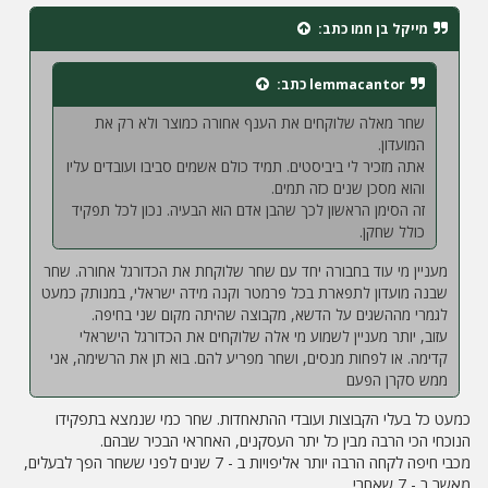
י
ח
מייקל בן חמו
כתב:
ה
lemmacantor
כתב:
שחר מאלה שלוקחים את הענף אחורה כמוצר ולא רק את
המועדון.
אתה מזכיר לי ביביסטים. תמיד כולם אשמים סביבו ועובדים עליו
והוא מסכן שנים כזה תמים.
זה הסימן הראשון לכך שהבן אדם הוא הבעיה. נכון לכל תפקיד
כולל שחקן.
מעניין מי עוד בחבורה יחד עם שחר שלוקחת את הכדורגל אחורה. שחר
שבנה מועדון לתפארת בכל פרמטר וקנה מידה ישראלי, במנותק כמעט
לגמרי מההשגים על הדשא, מקבוצה שהיתה מקום שני בחיפה.
עזוב, יותר מעניין לשמוע מי אלה שלוקחים את הכדורגל הישראלי
קדימה. או לפחות מנסים, ושחר מפריע להם. בוא תן את הרשימה, אני
ממש סקרן הפעם
כמעט כל בעלי הקבוצות ועובדי ההתאחדות. שחר כמי שנמצא בתפקידו
הנוכחי הכי הרבה מבין כל יתר העסקנים, האחראי הבכיר שבהם.
מכבי חיפה לקחה הרבה יותר אליפויות ב - 7 שנים לפני ששחר הפך לבעלים,
מאשר ב - 7 שאחרי.