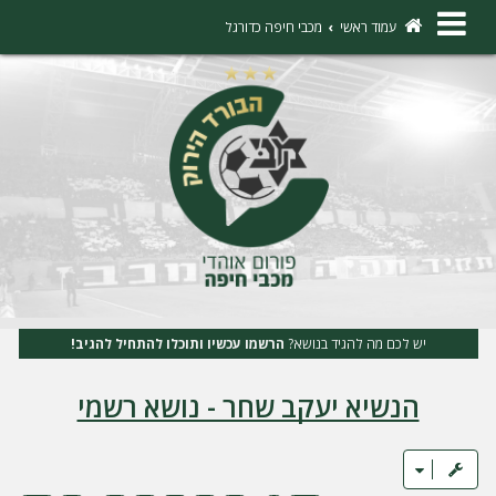
×
עמוד ראשי
מכבי חיפה כדורגל
ה
ת
ח
ב
ר
ו
ת
יש לכם מה להגיד בנושא?
הרשמו עכשיו ותוכלו להתחיל להגיב!
ה
הנשיא יעקב שחר - נושא רשמי
ר
ש
מ