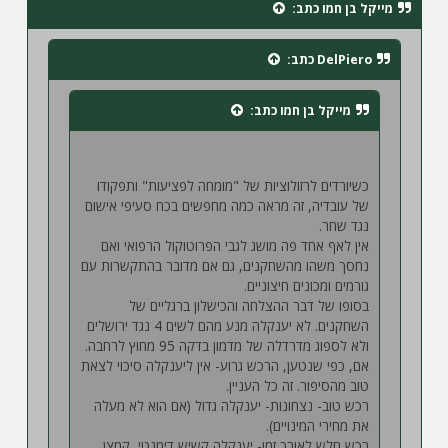
מייקל בן חמו
כתב:
ה
DelPiero
כתב:
מייקל בן חמו
כתב:
כשיורדים לרזולוציות של "מומחה לפציעות" ותפקודו
של עובדיה, זה מראה כמה מחפשים בכח סעיפי אישום
נגד שחר.
אין לאף אחד פה מושג לגבי הפרוטוקול הרפואי ואם
נחסך משהו מהשחקנים, גם אם מדובר בהתקשרות עם
גורמים ומכונים חיצוניים.
בסופו של דבר ההצלחה והכישלון ברגליים של
השחקנים. לא יענקלה מנע מהם לשים 4 נגד ירושלים
ולא לספוג מדרדלה של מדמון בדקה 95 מחוץ לרחבה.
אם, כפי שנטען, הרכש גרוע- אין ליענקלה סיכוי לצאת
טוב מהסיפור. זה כל העניין.
רכש טוב- נצחונות- יענקלה גדול (אם הוא לא מעלה
את מחירי המינויים).
רכש חלש לאורך זמן- יענקלה קשיש דימנטי, קמצן