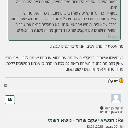
בפעם השניה. אם לא הקרירות מצד המאמן, הוא כנראה היה בחיפה
היום.
בסוף זה כדורגל והשליטה של הבעלים מוגבלת כמו השליטה של
המאמן מוגבלת. מכבי ת"א הפסידו 2 אתמול כשפרץ מחטיא שער בטוח
ופנדל שלא היה. מיטש אחראי? אנחנו לא מסוגלים לנצח את טבריה
והפועל ירושלים עם תקציב של 110 מליון. מה זה משנה מי הבעלים
בכלל?
מה אכפת לי מתל אביב, אני מדבר עלינו עכשיו.
כשמישהו עושה לי דיפקלציה של מה עם ההוא או ההם או מה לגבי ...אני מבין
שאין להם מה להגיד והשיחה הזאת גם ככה מיותרת כי אנחנו ממשיכים ללכת
סחור סחור ולא מתקדמים לשום מקום
יענקלך
ח
ז
ר
ה
ל
מייקל בן חמו
מ
גול ראשון בבוגרים
ע
ל
Re: הנשיא יעקב שחר - נושא רשמי
ה
ש
07 נובמבר 2025, 13:29