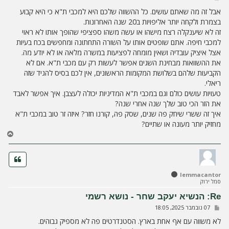
ל
י
אבל זה מה שאתם עושים. כל ההשווה שלכם היא למכבי ת"א כי היא קבוע
ח
בצמרת ולקחה יותר אליפויות ב20 שנה האחרונות.
ה
זה לא שיענקלה רצח מישהו או עשה משהו ספציפי שהופך אותו לא ראוי
למכבי חיפה. אתם שופטים אותו על השורה התחתונה ומחפשים בכח בעיות
אצל איציק עובדיה ושאין מומחה לפציעות במשרה מלאה או לא יודע מה.
את ההשוואות מבחינת השגים אפשר לעשות רק עם מכבי ת"א. אם לא
הקביעות שלהם בשלושת המקומות הראשונים, אין לכם בסיס להגיד שזה
ריאלי.
טעויות עושים כולם וגם במכבי ת"א המדיניות יכולה לעצבן. איך אפשר לאבד
את הזר הכי טוב שלך שנה אחרי שנה?
איך זה ששרי שיחק פה שנים, שסק פה, קורנו חזר? איזה זר טוב במכבי ת"א
מחזיק יותר מעונה או שתיים?
ח
ז
ר
ה
ל
lemmacantor
מ
סמל ירוק
ע
ל
Re: הנשיא יעקב שחר - נושא רשמי
ה
ש
07 נובמבר 2025, 18:05
ל
י
לא משווה עם אף אחת בארץ. הסטנדרטים פה לא מספיק גבוהים.
ח