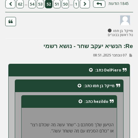
ה
1845 הודעות
62
54
53
52
51
50
1
…
…
דף
52
מתוך
62
הקודם
הבא
מייקל בן חמו
גול ראשון בבוגרים
Re: הנשיא יעקב שחר - נושא רשמי
ש
07 נובמבר 2025, 08:51
ל
י
ח
DelPiero
כתב:
ה
מייקל בן חמו
כתב:
hezildo
כתב:
הטיעון שלך מסתכם ב-"שחר עשה מה שכולם רצו"
או "כולם הסכימו עם מה ששחר עשה".