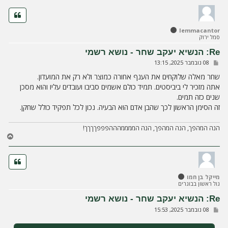
ר
ה
ל
lemmacantor
מ
סמל ירוק
ע
ל
Re: הנשיא יעקב שחר - נושא רשמי
ה
ש
08 נובמבר 2025, 13:15
ל
י
שחר מאלה שלוקחים את הענף אחורה כמוצר ולא רק את המועדון.
ח
אתה מזכיר לי ביביסטים. תמיד כולם אשמים סביבו ועובדים עליו והוא מסכן
ה
שנים כזה תמים.
זה הסימן הראשון לכך שהבן אדם הוא הבעיה. נכון לכל תפקיד כולל שחקן.
הנה המהפך, הנה המהפך, הנה הממממהההפפפךךךך!
ח
ז
ר
ה
ל
מייקל בן חמו
מ
גול ראשון בבוגרים
ע
ל
Re: הנשיא יעקב שחר - נושא רשמי
ה
ש
08 נובמבר 2025, 15:53
ל
י