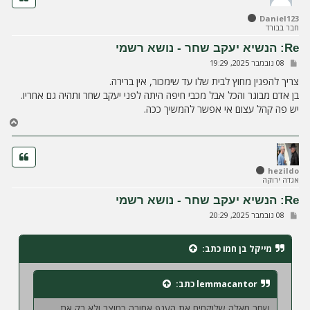
ל
Daniel123
מ
חבר בבורד
ע
ל
Re: הנשיא יעקב שחר - נושא רשמי
ה
ש
08 נובמבר 2025, 19:29
ל
י
צריך להפגין מחוץ לבית שלו עד שימכור, אין ברירה.
ח
בן אדם מבוגר והכל אבל מכבי חיפה היתה לפני יעקב שחר ותהיה גם אחריו.
ה
יש פה קהל עצום אי אפשר להמשיך ככה.
ח
ז
ר
ה
ל
hezildo
אגדה ירוקה
מ
ע
Re: הנשיא יעקב שחר - נושא רשמי
ל
ש
08 נובמבר 2025, 20:29
ה
ל
י
ח
מייקל בן חמו
כתב:
ה
lemmacantor
כתב:
שחר מאלה שלוקחים את הענף אחורה כמוצר ולא רק את