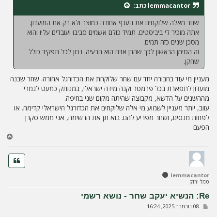
ח
lemmacantor
כתב:
ה
שחר מאלה שלוקחים את הענף אחורה כמוצר ולא רק את המועדון.
אתה מזכיר לי ביביסטים. תמיד כולם אשמים סביבו ועובדים עליו והוא
מסכן שנים כזה תמים.
זה הסימן הראשון לכך שהבן אדם הוא הבעיה. נכון לכל תפקיד כולל
שחקן.
מעניין מי עוד בחבורה יחד עם שחר שלוקחת את הכדורגל אחורה. שחר שבנה
מועדון לתפארת בכל פרמטר וקנה מידה ישראלי, במנותק כמעט לגמרי
מההשגים על הדשא, מקבוצה שהיתה מקום שני בחיפה.
עזוב, יותר מעניין לשמוע מי אלה שלוקחים את הכדורגל הישראלי קדימה. או
לפחות מנסים, ושחר מפריע להם. בוא תן את הרשימה, אני ממש סקרן
הפעם
ח
ז
ר
ה
ל
lemmacantor
מ
סמל ירוק
ע
ל
Re: הנשיא יעקב שחר - נושא רשמי
ה
ש
08 נובמבר 2025, 16:24
ל