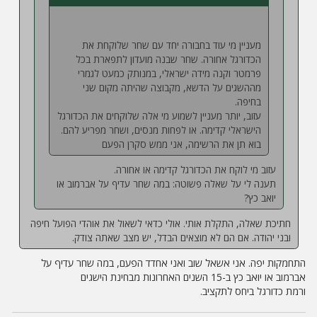
מעניין מי עוד בחבורה יחד עם שחר שלוקחת את
הכדורגל אחורה. שחר שבנה מועדון לתפארת בכל
פרמטר וקנה מידה ישראלי, במנותק כמעט לגמרי
מההשגים על הדשא, מקבוצה שהיתה מקום שני
בחיפה.
עזוב, יותר מעניין לשמוע מי אלה שלוקחים את הכדורגל
הישראלי קדימה. או לפחות מנסים, ושחר מפריע להם.
בוא תן את הרשימה, אני ממש סקרן הפעם
עזוב מי לוקח את הכדורגל קדימה או אחורה.
תענה לי על שאלה פשוטה: במה שחר עדיף על אברמוב או
יואב כץ?
חתיכת שאלה, התקלת אותי. אולי כדאי לשאול את אוהדי הפועל חיפה
ובני יהודה. אם הם לא מוצאים הבדל, יש מצב שאתה צודק.
התחמקות יפה. אני אשאל שוב ואני אחדד הפעם, במה שחר עדיף על
אברמוב או יואב כץ ב-15 השנים האחרונות מבחינת הישגים
ורמת כדורגל ביחס לתקציב.