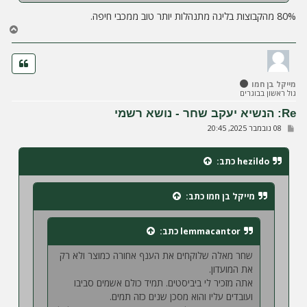
80% מהקבוצות בליגה מתנהלות יותר טוב ממכבי חיפה.
ח
ז
ר
ה
ל
מייקל בן חמו
מ
גול ראשון בבוגרים
ע
ל
Re: הנשיא יעקב שחר - נושא רשמי
ה
ש
08 נובמבר 2025, 20:45
ל
י
ח
hezildo
כתב:
ה
מייקל בן חמו
כתב:
lemmacantor
כתב:
שחר מאלה שלוקחים את הענף אחורה כמוצר ולא רק
את המועדון.
אתה מזכיר לי ביביסטים. תמיד כולם אשמים סביבו
ועובדים עליו והוא מסכן שנים כזה תמים.