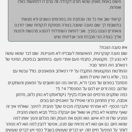
פשוט באמת מאמין שהוא תורם לקהילה וזה גורם לו לתחושות כאלו
ואחרות.
קראתי שוב את כל מה שכתבת פה בפורומים השונים ולא מצאתי
בתשובות לך שום טענה שעונה בצורה מספקת לנקודות שאני דורנט
והאחרים הצגנו בפניך. ואני לפחות השתדלתי להמנע מרגשות ולפנות
אליך בצורה הכי מכבדת והכי אנליטית שיש
איזו טענה הצגת?
שום טענה קונקרטית. ההאשמות לעובדיה לא מעניינות. שום דבר שהוא עושה
לא נוגע לך. מקצועית, כתבתי פעם אחרי פעם- בהתחשב בנסיבות, המינוי של
רפאלוב היה הימור סביר.
ההחלטות המקצועיות התקבלו על ידי רפאלוב והמאמנים. כולל עכשיו עם
בכר, שלא נראה שיש לו מושג.
תסתכל בפורום של מכבי ת"א, תראה מה הם חושבים על המאמן והשחקנים
שלהם. כמה זרים יש להם על הספסל? 4? 5?
כמה שחקנים מרכזיים הם איבדו בקיץ? ניקולאסקו לא נותן כלום, מדמון
אכזבה, פרץ מחמיצן כרוני ואפילו על האגפים הם בוכים.
לגבי הכסף- לא אמרתי שיענקלה מכניס שקל מהבית. להיפך. שאלתי איך זה
שאף עיתונאי לא בודק או שואל אם יענקלה בכלל מביא משהו מהבית.
המניע שלו זה לא אישו. הוא הקים את העסק הזה מכלום והפך אותו למה
שהוא היום. גם אם הוא לא מרוויח שם סנט, אפשר להבין למה הוא לא ממהר
לוותר על המפעל חיים הזה. יש דברים שעושים בשביל כסף ויש דברים שעושים