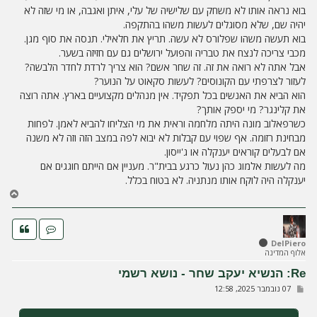
בוא נראה אותו לא משחק עם שלישיה של עלי, איתן ואגבה, או מי שזה לא
יהיה שם, שלא מסוגלים לעשות משהו בהתקפה.
בוא תעשה משהו שפלורס לא עשה. תריץ את חלאילי. תנסה את סוף מגן.
מכבי צריכה לנצח את טבריה והפועל ירושלים גם עם חזיזה בשער.
אבל אתה לא רואה את זה. זה שחר אשם? הוא צריך לרדת לחדר הלבשה?
לעזור לצרפתי עם הקונוסים? לעשות סקאוט על הנוער?
הוא הביא את האנשים בכל תפקיד. אין מנהלים מקצועיים בארץ. אתה רוצה
את קלינגר? מי יספק אותך?
כשרפאלוב מונה היתה מלחמה וראית את מי הצליחו להביא לאמן. לפחות
מבחינת רזומה. אף שפוי עם קבלות לא יבוא לפה במצב הזה וזה לא משנה
אם לבעלים קוראים יענקלה או ג'ייסון.
מה לעשות אלמוג כהן נעול כרגע בבית"ר. מעניין אם הייתם חוגגים אם
יענקלה היה לוקח אותו מנתניה. לא בטוח בכלל.
ח
ז
ר
ה
ל
DelPiero
אלוף המדינה
מ
ע
Re: הנשיא יעקב שחר - נושא רשמי
ל
ש
07 נובמבר 2025, 12:58
ה
ל
י
ח