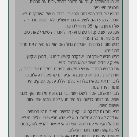
משהו מהשחקנים, גם אם מדובר בהתקשרות עם גורמים
ומכונים חיצוניים.
בסופו של דבר ההצלחה והכישלון ברגליים של השחקנים. לא
יענקלה מנע מהם לשים 4 נגד ירושלים ולא לספוג מדרדלה
של מדמון בדקה 95 מחוץ לרחבה.
אם, כפי שנטען, הרכש גרוע- אין ליענקלה סיכוי לצאת טוב
מהסיפור. זה כל העניין.
רכש טוב- נצחונות- יענקלה גדול (אם הוא לא מעלה את מחירי
המינויים).
רכש חלש לאורך זמן- יענקלה קשיש דימנטי, קמצן ועקשן,
איציק עובדיה חושב שהוא מרצלו ליפי.
את הרכש הכתיבו אנשי המקצוע ולפחות במקרים של יובנוביץ,
חזרת קורנו, סטיוארט ומבצע הביפרים שהפעיל רפאלוב כדי
להבריח את בטאי מבלגיה- כולם היללו. פנקס הצ'קים היה
פתוח והיד רשמה.
לגבי רפאלוב, אסור לשכח שמדובר בתקופת מלחמה ואף מנגר
שפוי, עם רזומה כלשהו לא היה מגיע לפה ומביא איתו צוות
ששווה משהו.
בראיונות גם קרנקה וטון קאנן הרשימו מאוד. תהיו בטוחים.
יענקלה לא חוזה עתידות. הוא לא יודע מראש מי יצליח ומי לא.
מהנהל מקצועי עם רזומה מוצלח- אי אפשר להביא לפה, בטח
לא בתקופה שבה מונה רפאלוב.
מעשית היה צריך לבחור מבין האפשרויות של זר אנונימי עם