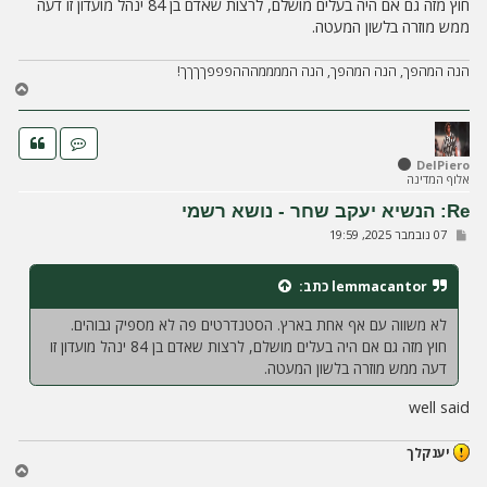
חוץ מזה גם אם היה בעלים מושלם, לרצות שאדם בן 84 ינהל מועדון זו דעה
ה
ממש מוזרה בלשון המעטה.
הנה המהפך, הנה המהפך, הנה הממממהההפפפךךךך!
ח
ז
ר
ה
ל
DelPiero
אלוף המדינה
מ
ע
Re: הנשיא יעקב שחר - נושא רשמי
ל
ש
07 נובמבר 2025, 19:59
ה
ל
י
ח
lemmacantor
כתב:
ה
לא משווה עם אף אחת בארץ. הסטנדרטים פה לא מספיק גבוהים.
חוץ מזה גם אם היה בעלים מושלם, לרצות שאדם בן 84 ינהל מועדון זו
דעה ממש מוזרה בלשון המעטה.
well said
יענקלך
ח