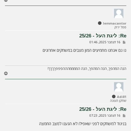
ז
ר
ה
ל
lemmacantor
מ
סמל ירוק
ע
ל
Re: ליגת העל - 25/26
ה
ש
16 דצמבר 2025, 01:46
ל
י
נו גם אנחנו מחמיצים המון מצבים במשחקים אחרונים
ח
ה
הנה המהפך, הנה המהפך, הנה הממממהההפפפךךךך!
ח
ז
ר
ה
ל
Adi81
מ
שחקן העונה
ע
ל
Re: ליגת העל - 25/26
ה
ש
16 דצמבר 2025, 07:23
ל
י
בניגוד למשחקים לפני שאפילו לא הגענו למצב החמצה
ח
ה