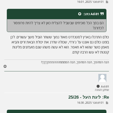
ש
01 דצמבר 2025, 16:01
ל
י
ח
Adi81
כתב:
ה
הם בסך הכל מוכיחים שבשביל להצליח כאן לא צריך להיות פרופסור
לכדורגל
כולם התרגלו בארץ לסטנדרט מאוד נמוך ששחר הוביל משך עשורים. לכן
בזמנו כולם גם אוננו על ג'ורדי, שכולה שדרג את יכולת הבאת זרים והביא
מאמן כושר שהוא לא חאפר. הוא לא עשה משהו שגם מועדונים מליגות
קטנות לא עשו הרבה קודם.
הנה המהפך, הנה המהפך, הנה הממממהההפפפךךךך!
ח
ז
ר
ה
ל
Adi81
מ
שחקן העונה
ע
ל
Re: ליגת העל - 25/26
ה
ש
01 דצמבר 2025, 16:30
ל
י
ח