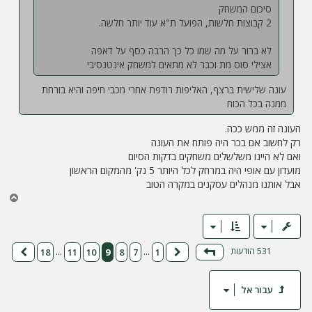
סיכום המשחק
2 קבוצות חלשות, הפועל ת"א עוד יותר חלשה.
לא ברור על מה שמו כל כך הרבה כסף על דאפה
אצילי סוס מת וכבר לא מתאים למשחק אינטנסיבי
עונה שלישית ברצף, האליפות רודפת אחרי מכבי חיפה והיא בורחת
ממנה בכל הכוח
העונה זה ממש ככה.
רק לחשוב אם בכר היה פותח את העונה
ואם לא היינו משלשלים משחקים בדקות הסיום
מועדון עם אופי היה במרחק לכל היותר 5 נק' מהמקום הראשון
אבל אותנו מנהלים עסקנים במקרה הטוב
ח
ז
ר
ה
ל
531 הודעות
18
11
10
9
8
7
1
…
…
דף
9
מתוך
18
הקודם
הבא
מ
ע
ל
עבור אל
ה