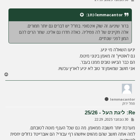
ל
י
ח
lemmacantor
כתב:
ה
ברור שיגיעו. זה שוק אינסופי. בחו"ל יש דברים גם יותר חמורים.
אלה חקיינים של לה פמיליה. כאלה חדרו גם אלינו. שחר הרים להם
המון לפני שנתיים.
יגיעו השאלה מי יגיע.
גם לאזטיץ׳ זה מאמן בינוני מינוס.
הם כבר הביאו טובים ממנו בעבר.
אני חושב שמאמן זר טוב לא יגיע לארץ עכשיו.
ח
ז
ר
ה
ל
lemmacantor
מ
סמל ירוק
ע
ל
Re: ליגת העל - 25/26
ה
ש
30 נובמבר 2025, 22:29
ל
י
מערכת יותר חשובה ממאמן. מה גם שכל הענף מוטה לטובתם.
ח
למה אתה חושב שהם מהווים איזשהו רף עבורי? הם אוברייטד גדולים יחסית
ה