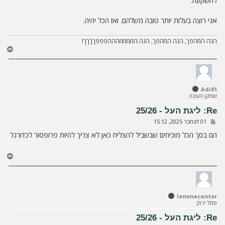
להשקעה.
אני רוצה בעלות יותר טובה משלהם. ואז הכל יהיה.
הנה המהפך, הנה המהפך, הנה הממממהההפפפךךךך!
ח
ז
ר
ה
ל
Adi81
מ
שחקן העונה
ע
ל
Re: ליגת העל - 25/26
ה
ש
01 דצמבר 2025, 15:12
ל
י
הם בסך הכל מוכיחים שבשביל להצליח כאן לא צריך להיות פרופסור לכדורגל
ח
ה
ח
ז
ר
ה
ל
lemmacantor
מ
סמל ירוק
ע
ל
Re: ליגת העל - 25/26
ה