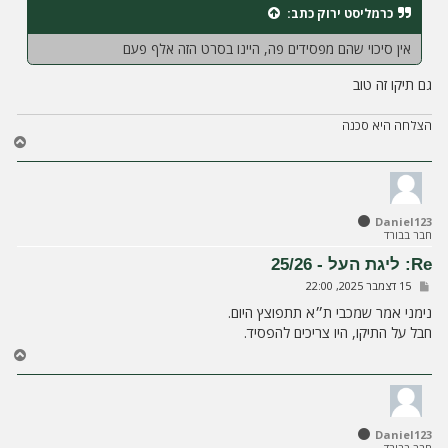
ח
כרמליסט ירוק
כתב:
ה
אין סיכוי שהם מפסידים פה, היינו בסרט הזה אלף פעם
גם תיקו זה טוב
הצלחה היא סכנה
ח
ז
ר
ה
ל
Daniel123
מ
חבר בבורד
ע
ל
Re: ליגת העל - 25/26
ה
ש
15 דצמבר 2025, 22:00
ל
י
נימני אמר שמכבי ת״א תתפוצץ היום.
ח
חבל על התיקו, היו צריכים להפסיד.
ה
ח
ז
ר
ה
ל
Daniel123
מ
חבר בבורד