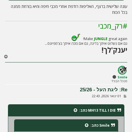
עונה שלישית ברצף, האליפות רודפת אחרי מכבי חיפה והיא בורחת ממנה
בכל הכוח
#רק_מכבי
Make
JUNGLE
great again!
גם אם נשלוט איתך בליגה, גם אם נזכה איתך בצ'מפיונס...
יענק'לך!
ח
ז
ר
ה
ל
Smile
מנהל הבורד
מ
ע
Re: ליגת העל - 25/26
ל
ש
01 ינואר 2026, 22:43
ה
ל
י
ח
MH13 TILL I DIE
כתב:
ה
Smile
כתב: