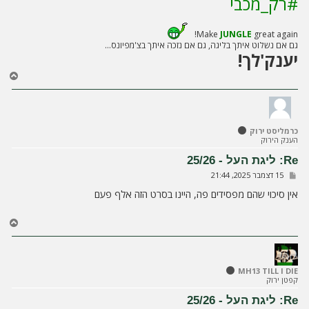
#רק_מכבי
Make
JUNGLE
great again!
גם אם נשלוט איתך בליגה, גם אם נזכה איתך בצ'מפיונס...
יענק'לך!
ח
ז
ר
ה
ל
כרמליסט ירוק
מ
הענק הירוק
ע
ל
Re: ליגת העל - 25/26
ה
ש
15 דצמבר 2025, 21:44
ל
י
אין סיכוי שהם מפסידים פה, היינו בסרט הזה אלף פעם
ח
ה
ח
ז
ר
ה
ל
MH13 TILL I DIE
קפטן ירוק
מ
ע
Re: ליגת העל - 25/26
ל