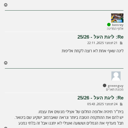
ח
ז
ר
ה
ל
benrey
אלוף המדינה
מ
ע
Re: ליגת העל - 25/26
ל
ש
21 דצמבר 2025, 22:11
ה
ל
י
ליגה שאף אחת לא רוצה לקחת אליפות
ח
ה
ח
ז
ר
ה
ל
greenguy
מ
מכונת תארים
ע
ל
Re: ליגת העל - 25/26
ה
ש
24 דצמבר 2025, 05:43
ל
י
בית״ר תיהיה אלופה החלום של אצילי מגשים את עצמו.
ח
יש להם את ההתקפה הטובה ביותר ונראה שאברמוב ישקיע שם בינואר.
ה
חבל מעדיף את הגמלים וששועה ואצילי לא יחגגו אבל זה בלתי נמנע