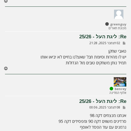
ח
ז
ר
ה
ל
greenguy
מ
מכונת תארים
ע
ל
Re: ליגת העל - 25/26
ה
ש
02 דצמבר 2025, 21:28
ל
י
טאבי שחקן
ח
יש לו מהירות וסיומת חבל שאצלנו בחיים לא יביאו אותו
ה
תמיד נותן משחקים טובים מול הגדולות
ח
ז
ר
ה
ל
benrey
אלוף המדינה
מ
ע
Re: ליגת העל - 25/26
ל
ש
08 דצמבר 2025, 00:06
ה
ל
י
אנחנו מנצחים דקה 98
ח
סרדינים משווים דקה 90 ומפסידים דקה 95
ה
גרמנים עם עוד הפסד לאוסף