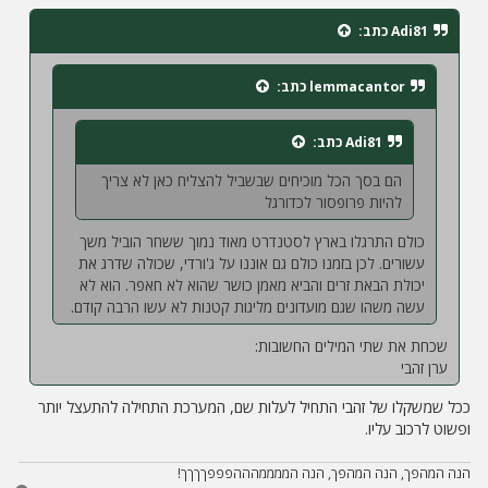
י
ח
Adi81
כתב:
ה
lemmacantor
כתב:
Adi81
כתב:
הם בסך הכל מוכיחים שבשביל להצליח כאן לא צריך
להיות פרופסור לכדורגל
כולם התרגלו בארץ לסטנדרט מאוד נמוך ששחר הוביל משך
עשורים. לכן בזמנו כולם גם אוננו על ג'ורדי, שכולה שדרג את
יכולת הבאת זרים והביא מאמן כושר שהוא לא חאפר. הוא לא
עשה משהו שגם מועדונים מליגות קטנות לא עשו הרבה קודם.
שכחת את שתי המילים החשובות:
ערן זהבי
ככל שמשקלו של זהבי התחיל לעלות שם, המערכת התחילה להתעצל יותר
ופשוט לרכוב עליו.
הנה המהפך, הנה המהפך, הנה הממממהההפפפךךךך!