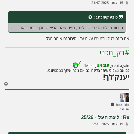
ש
15 דצמבר 2025, 21:47
ה
ל
י
ח
כובע קש
כתב:
ה
הייטור הבלם הכי חלש בליגה, הזייה שהם הביאו שחקן ברמה כזאת
אם חזיזה בגילו ובמצבו עשה עליו סיבוב זה אומר הכל
#רק_מכבי
Make
JUNGLE
great again!
גם אם נשלוט איתך בליגה, גם אם נזכה איתך בצ'מפיונס...
יענק'לך!
ח
ז
ר
ה
ל
hezildo
אגדה ירוקה
מ
ע
Re: ליגת העל - 25/26
ל
ש
15 דצמבר 2025, 22:00
ה
ל
י