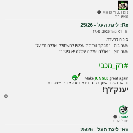
ר
ה
ל
MH13 TILL I DIE
קפטן ירוק
מ
ע
Re: ליגת העל - 25/26
ל
ש
01 ינואר 2026, 17:43
ה
ל
י
סיכום להערב:
ח
שער בית - "מבוקר ועד ליל עכשיו להשתולל יאללה ה*ועל"
ה
שער חוץ - "יאללה יאללה יאללה יא ביט"ר"
#רק_מכבי
Make
JUNGLE
great again!
גם אם נשלוט איתך בליגה, גם אם נזכה איתך בצ'מפיונס...
יענק'לך!
ח
ז
ר
ה
ל
Smile
מנהל הבורד
מ
ע
Re: ליגת העל - 25/26
ל