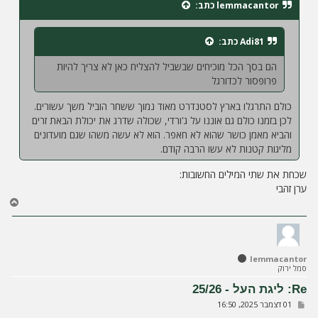
lemmacantor
כתב:
ה
Adi81
כתב:
הם בסך הכל מוכיחים שבשביל להצליח כאן לא צריך להיות
פרופסור לכדורגל
כולם התרגלו בארץ לסטנדרט מאוד נמוך ששחר הוביל משך עשורים.
לכן בזמנו כולם גם אוננו על ג'ורדי, שכולה שדרג את יכולת הבאת זרים
והביא מאמן כושר שהוא לא חאפר. הוא לא עשה משהו שגם מועדונים
מליגות קטנות לא עשו הרבה קודם.
שכחת את שתי המילים החשובות:
ערן זהבי
ח
ז
ר
ה
ל
lemmacantor
מ
סמל ירוק
ע
ל
Re: ליגת העל - 25/26
ה
ש
01 דצמבר 2025, 16:50
ל