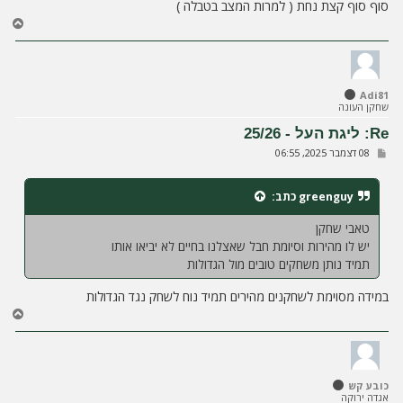
סוף סוף קצת נחת ( למרות המצב בטבלה )
ח
ז
ר
ה
ל
Adi81
מ
שחקן העונה
ע
ל
Re: ליגת העל - 25/26
ה
ש
08 דצמבר 2025, 06:55
ל
י
ח
greenguy
כתב:
ה
טאבי שחקן
יש לו מהירות וסיומת חבל שאצלנו בחיים לא יביאו אותו
תמיד נותן משחקים טובים מול הגדולות
במידה מסוימת לשחקנים מהירים תמיד נוח לשחק נגד הגדולות
ח
ז
ר
ה
ל
כובע קש
מ
אגדה ירוקה