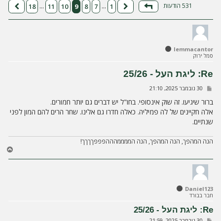
ה
531 הודעות
18
11
10
9
8
7
1
…
…
דף
9
מתוך
18
הקודם
הבא
lemmacantor
סמל ירוק
Re: ליגת העל - 25/26
ש
30 נובמבר 2025, 21:10
ל
י
ברור שיגיעו. זה שוק אינסופי. בחו"ל יש דברים גם יותר חמורים.
ח
אלה חקיינים של לה פמיליה. כאלה חדרו גם אלינו. שחר הרים להם המון לפני
ה
שנתיים.
הנה המהפך, הנה המהפך, הנה הממממהההפפפךךךך!
ח
ז
ר
ה
ל
Daniel123
מ
חבר בבורד
ע
ל
Re: ליגת העל - 25/26
ה
ש
30 נובמבר 2025, 21:59