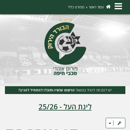
×
עמוד ראשי
ספורט כללי
ה
ת
ח
ב
ר
ו
ת
יש לכם מה להגיד בנושא?
הרשמו עכשיו ותוכלו להתחיל להגיב!
ה
ליגת העל - 25/26
ר
ש
מ