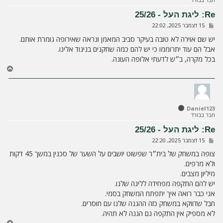
ע
ל
Re: ליגת העל - 25/26
ה
ש
15 דצמבר 2025, 22:02
ל
י
יש שם אוירה לא טובה בעיקר סביב המאמן ונראה שאירופה גומרת אותם.
ח
אבל הם עוד יתרוממו כי יש להם כמה שחקנים בניגוד אלינו.
ה
בכל מקרה, ב״ש לדעתי אלופה העונה.
ח
ז
ר
ה
ל
Daniel123
מ
חבר בבורד
ע
ל
Re: ליגת העל - 25/26
ה
ש
15 דצמבר 2025, 22:20
ל
י
צופה במשחק של בית״ר שפשוט יושבים על השער של סכנין במשך 45 דקות
ח
ולא מרפים.
ה
מיליון מצבים.
יש להם התקפה מפחידה לליגה שלנו.
אני כבר רואה איך יתפתח המשחק בסמי.
חבל שדווקא במשחק כזה ההגנה שלנו עם חוסרים.
לא מספיק אין התקפה גם הגנה לא תהיה.
ח