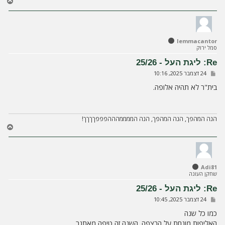
ח
ז
ר
ה
ל
lemmacantor
מ
סמל ירוק
ע
ל
Re: ליגת העל - 25/26
ה
ש
24 דצמבר 2025, 10:16
ל
י
בית"ר לא תהיה אלופה.
ח
ה
הנה המהפך, הנה המהפך, הנה הממממהההפפפךךךך!
ח
ז
ר
ה
ל
Adi81
מ
שחקן העונה
ע
ל
Re: ליגת העל - 25/26
ה
ש
24 דצמבר 2025, 10:45
ל
י
כמו כל שנה
ח
האליפות מונחת על הרצפה. השנה זה טיפה מאתגר
ה