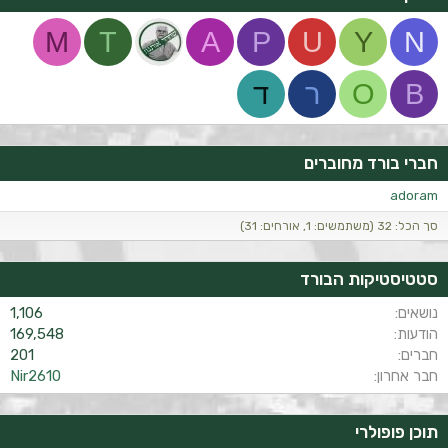
M
T
A
P
U
Y
N
B
O
ר
ד
חברי בורד מחוברים
adoram
סך הכל: 32 (משתמשים: 1, אורחים: 31)
סטטיסטיקות הבורד
נושאים
1,106
הודעות
169,548
חברים
201
חבר אחרון
Nir2610
תוכן פופולרי