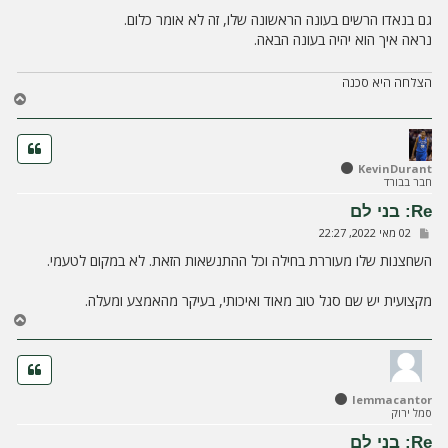
ל
י
גם בנאדו הרשים בעונה הראשונה שלו, זה לא אומר כלום.
ח
נראה איך הוא יהיה בעונה הבאה.
ה
הצלחה היא סכנה
ח
ז
ר
ה
ל
KevinDurant
חבר בבורד
מ
ע
Re: בני לם
ל
ש
02 מאי 2022, 22:27
ה
ל
י
השחצנות שלו מעוררת בחילה וכל ההתנשאות הזאת. לא במקום לטעמי.
ח
ה
מקצועית יש שם סגל טוב מאוד ואיכותי, בעיקר מהאמצע ומעלה.
ח
ז
ר
ה
ל
lemmacantor
מ
סמל ירוק
ע
ל
Re: בני לם