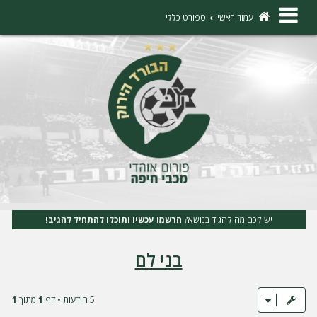
×
עמוד ראשי
ספורט כללי
ה
ת
ח
ב
ר
ו
ת
יש לכם מה להגיד בנושא?
הרשמו עכשיו ותוכלו להתחיל להגיב!
ה
בני לם
ר
ש
מ
5 הודעות • דף
1
מתוך
1