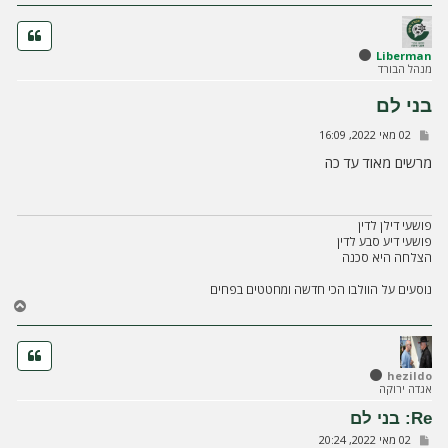
ה
Liberman
מנהל הבורד
בני לם
ש
02 מאי 2022, 16:09
ל
י
מרשים מאוד עד כה
ח
ה
פושעי דילן לדין
פושעי דיע סבע לדין
הצלחה היא סכנה
נוסעים על הוולבו הכי חדשה ומחטטים בפחים
ח
ז
ר
ה
ל
hezildo
אגדה ירוקה
מ
ע
Re: בני לם
ל
ש
02 מאי 2022, 20:24
ה