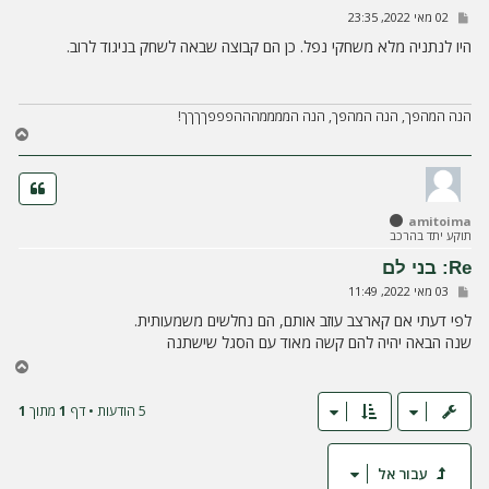
ה
ש
02 מאי 2022, 23:35
ל
י
היו לנתניה מלא משחקי נפל. כן הם קבוצה שבאה לשחק בניגוד לרוב.
ח
ה
הנה המהפך, הנה המהפך, הנה הממממהההפפפךךךך!
ח
ז
ר
ה
ל
amitoima
מ
תוקע יתד בהרכב
ע
ל
Re: בני לם
ה
ש
03 מאי 2022, 11:49
ל
י
לפי דעתי אם קארצב עוזב אותם, הם נחלשים משמעותית.
ח
שנה הבאה יהיה להם קשה מאוד עם הסגל שישתנה
ה
ח
ז
ר
5 הודעות • דף
1
מתוך
1
ה
ל
מ
עבור אל
ע