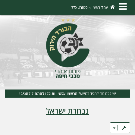
×
עמוד ראשי
ספורט כללי
ה
ת
ח
ב
ר
ו
ת
יש לכם מה להגיד בנושא?
הרשמו עכשיו ותוכלו להתחיל להגיב!
ה
נבחרת ישראל
ר
ש
מ