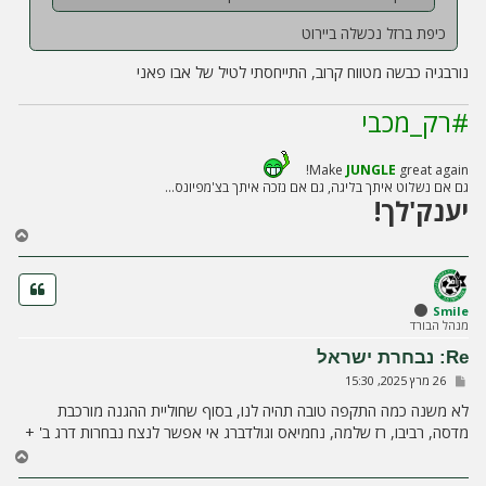
כיפת ברזל נכשלה ביירוט
נורבגיה כבשה מטווח קרוב, התייחסתי לטיל של אבו פאני
#רק_מכבי
Make
JUNGLE
great again!
גם אם נשלוט איתך בליגה, גם אם נזכה איתך בצ'מפיונס...
יענק'לך!
ח
ז
ר
ה
ל
Smile
מנהל הבורד
מ
ע
Re: נבחרת ישראל
ל
ש
26 מרץ 2025, 15:30
ה
ל
י
לא משנה כמה התקפה טובה תהיה לנו, בסוף שחוליית ההגנה מורכבת
ח
מדסה, רביבו, רז שלמה, נחמיאס וגולדברג אי אפשר לנצח נבחרות דרג ב' +
ה
ח
ז