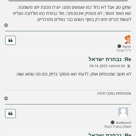
שחקן טוב אבל לא גדול כמו שעושים ממנו. יש לו מכונת יחצ משומנת.
הוא מאוד מפוזר, לא מספיק אינטנסיבי, מול נבחרת כמו מולדובה הצליח
לעשות דברים יפים רק בסוף כשהם כבר נופלים מהרגליים.
ח
ז
ר
ה
ל
Apoc
יו״ר הבורד
מ
ע
Re: נבחרת ישראל
ל
ש
06 ספטמבר 2025, 06:14
ה
ל
י
לא חושב שמנפחים אותו, לדעתי הוא מסוקר בדיוק כמו מה שהוא שווה
ח
ה
אופטימיות במכבי חיפה
ח
ז
ר
ה
ל
Ambient
מ
משחק בשביל הסמל
ע
ל
Re: נבחרת ישראל