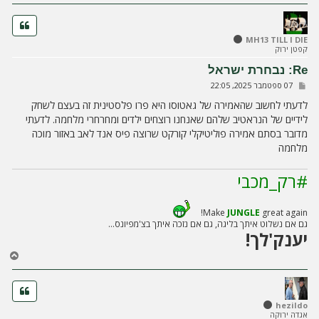
ז
ר
ה
ל
MH13 TILL I DIE
קפטן ירוק
מ
ע
Re: נבחרת ישראל
ל
ש
07 ספטמבר 2025, 22:05
ה
ל
י
לדעתי לחשוב שהאמירה של גאטוסו היא פרו פלסטינית זה בעצם לשחק
ח
לידיים של הנראטיב שלהם שאנחנו רוצחים ילדים ומחרחרי מלחמה. לדעתי
ה
מדובר בסתם אמירה פוליטיקלי קורקט שרוצה פיס אנד לאב באזור מוכה
מלחמה
#רק_מכבי
Make
JUNGLE
great again!
גם אם נשלוט איתך בליגה, גם אם נזכה איתך בצ'מפיונס...
יענק'לך!
ח
ז
ר
ה
ל
hezildo
אגדה ירוקה
מ