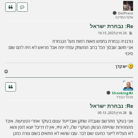
ר
ה
ל
DelPiero
אלוף המדינה
מ
ע
Re: נבחרת ישראל
ל
ש
26 מרץ 2025, 16:15
ה
ל
י
נורבגיה נבחרת בחמש מאות רמות מעל הנבחרת
ח
אני חושב שבסך הכל ברוב המשחק עמדו יפה אבל מראש לא היה להם שום
ה
סיכוי
יענקלך
ח
ז
ר
ה
ל
Shocking4U
מנהל הבורד
מ
ע
Re: נבחרת ישראל
ל
ש
28 מרץ 2025, 00:13
ה
ל
י
אני בעיקר מתרשם שעבדה שחקן אוברייטד עצום בעיקר אחרי הפציעות. איבד
ח
מהמהירות שהייתה הנשק העיקרי שלו, לא פיזי, אין לו דריבל יוצא דופן והוא
ה
לא מצליח לייצר כמעט שום דבר. עזבו שהוא לא מתאים בשום צורה כמגן