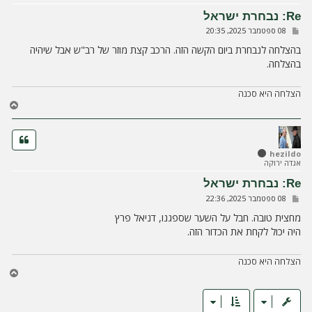
ע
Re: נבחרת ישראל
ל
ש
08 ספטמבר 2025, 20:35
ה
ל
י
בהצלחה לנבחרת ביום הקשה הזה. הרכב קצת מוזר של רב"ש אבל שיהיה
ח
בהצלחה.
ה
הצלחה היא סכנה
ח
ז
ר
ה
ל
hezildo
אגדה ירוקה
מ
ע
Re: נבחרת ישראל
ל
ש
08 ספטמבר 2025, 22:36
ה
ל
י
מחצית טובה. חבל על השער שספגנו, דניאל פרץ
ח
היה יכול לקחת את הכדור הזה.
ה
הצלחה היא סכנה
ח
ז
ר
ה