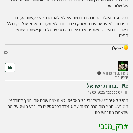
של שלום פיי
במשחקים האלה המטרה המרכזית היא לא להתבזות ולא לעשות טעויות
מפגרות. לא אראה את המשחק כי הנבחרת לא מעניינת אותי אבל רק בגלל
האמירות האלו שמאמנים אירופאים מטומטמים כל הזמן אשמח 'ישראל
תנצח
יענקלך
ח
ז
ר
ה
ל
MH13 TILL I DIE
קפטן ירוק
מ
ע
Re: נבחרת ישראל
ל
ש
07 ספטמבר 2025, 18:00
ה
ל
י
ממי שלא יהודי/ישראלי/חי בישראל אני לא מצפה שפתאום יהפוך לחובב ציון
ח
מושבע... המינימום מבחינתי זה שלא יצדד בפלסטינים בלי רבע מושג על מה
ה
שבאמת מתרחש פה
#רק_מכבי