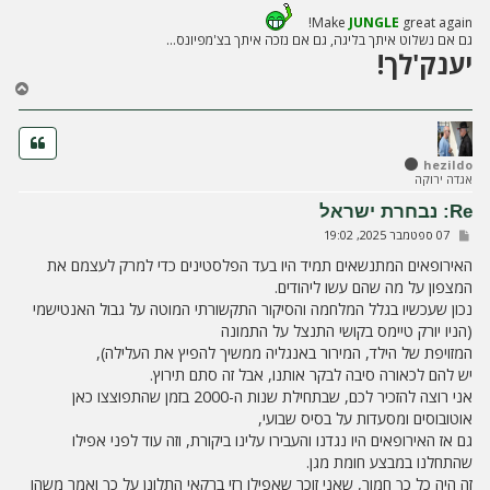
Make
JUNGLE
great again!
גם אם נשלוט איתך בליגה, גם אם נזכה איתך בצ'מפיונס...
יענק'לך!
ח
ז
ר
ה
ל
hezildo
אגדה ירוקה
מ
ע
Re: נבחרת ישראל
ל
ש
07 ספטמבר 2025, 19:02
ה
ל
י
האירופאים המתנשאים תמיד היו בעד הפלסטינים כדי למרק לעצמם את
ח
המצפון על מה שהם עשו ליהודים.
ה
נכון שעכשיו בגלל המלחמה והסיקור התקשורתי המוטה על גבול האנטישמי
(הניו יורק טיימס בקושי התנצל על התמונה
המזויפת של הילד, המירור באנגליה ממשיך להפיץ את העלילה),
יש להם לכאורה סיבה לבקר אותנו, אבל זה סתם תירוץ.
אני רוצה להזכיר לכם, שבתחילת שנות ה-2000 בזמן שהתפוצצו כאן
אוטובוסים ומסעדות על בסיס שבועי,
גם אז האירופאים היו נגדנו והעבירו עלינו ביקורת, וזה עוד לפני אפילו
שהתחלנו במבצע חומת מגן.
זה היה כל כך חמור, שאני זוכר שאפילו רזי ברקאי התלונן על כך ואמר משהו