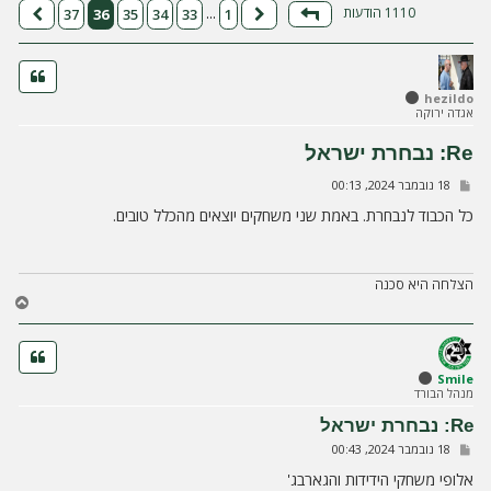
ה
1110 הודעות
37
36
35
34
33
1
…
דף
36
מתוך
37
הקודם
הבא
hezildo
אגדה ירוקה
Re: נבחרת ישראל
ש
18 נובמבר 2024, 00:13
ל
י
כל הכבוד לנבחרת. באמת שני משחקים יוצאים מהכלל טובים.
ח
ה
הצלחה היא סכנה
ח
ז
ר
ה
ל
Smile
מנהל הבורד
מ
ע
Re: נבחרת ישראל
ל
ש
18 נובמבר 2024, 00:43
ה
ל
י
אלופי משחקי הידידות והגארבג'
ח