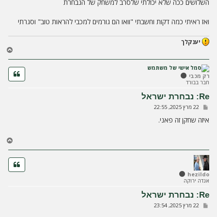
השלושים ככה שלא יכולתי שלסרב למשחק של הנבחרת
ואז ראיתי כמה דקות וחשבתי "וואו הם גורמים למכבי להראות טוב" וסגרתי
יענקלך
ח
ז
ר
ה
רק מכבי
חבר בבורד
ל
מ
Re: נבחרת ישראל
ע
ש
22 מרץ 2025, 22:55
ל
ל
ה
י
איזה שחקן זה פאני.
ח
ה
ח
ז
ר
ה
ל
hezildo
אגדה ירוקה
מ
ע
Re: נבחרת ישראל
ל
ש
22 מרץ 2025, 23:54
ה
ל