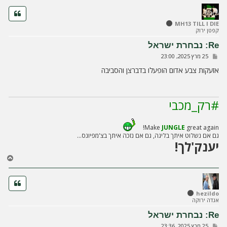
ר
ה
ל
MH13 TILL I DIE
קפטן ירוק
מ
ע
Re: נבחרת ישראל
ל
ש
25 מרץ 2025, 23:00
ה
ל
י
אזעקות צבע אדום הופעלו בדברצן והסביבה
ח
ה
#רק_מכבי
Make
JUNGLE
great again!
גם אם נשלוט איתך בליגה, גם אם נזכה איתך בצ'מפיונס...
יענק'לך!
ח
ז
ר
ה
ל
hezildo
אגדה ירוקה
מ
ע
Re: נבחרת ישראל
ל
ש
25 מרץ 2025, 23:36
ה