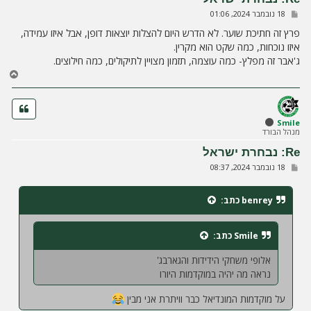
ה
ש
18 נובמבר 2024, 01:06
ל
י
פרץ זה חתיכת שוער. לא הדרש היום להצלות יוצאות דופן, אבל איזו עמידה,
ח
איזו נוכחות, כמה שקט הוא מקרין.
ה
ג'אבר זה מפלץ- כמה עוצמה, תזמון מצויין לתיקולים, כמה חילוצים.
ח
ז
ר
ה
ל
Smile
מנהל הבורד
מ
ע
Re: נבחרת ישראל
ל
ש
18 נובמבר 2024, 08:37
ה
ל
י
ח
benrey
כתב:
ה
Smile
כתב:
אלופי משחקי הידידות והגארבג'
נראה מה יהיה במוקדמות היורו
על מוקדמות המונדיאל כבר וויתרת אני מבין