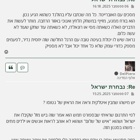
ה
ש
06 ספטמבר 2025, 16:18
ל
י
מסכים עם האוברייטד. כל מה שכתבו עליו בהולנד כשהוא הגיע נכון.
ח
הוא בורח ממגע, מזייף במשחק הלחץ ואנוכי באזור הרחבה. מותר לעשות את
ה
הדברים האלה כשאתה מסי או רונאלדו, לא כשאתה עוד שחקן שעוד לא
עשה כלום.
נראה שיש לו יכולת בעיטה טובה עם הרגל החלשה שזה יחסית נדיר, לפעמים
מספק כדורי עומק שלא כל אחד יכול אבל לא מספיק
ח
ז
ר
ה
ל
DelPiero
אלוף המדינה
מ
ע
Re: נבחרת ישראל
ל
ש
07 ספטמבר 2025, 15:25
ה
ל
י
יש מישהו שמבין איטלקית וראה את הראיון של גטוסו ?
ח
ה
לפי התרגום שראיתי שבספורט חמש הוא אמר שזה ביש מזל שקיבלו את
ישראל ושהוא "איש של שלום" ושהוא לא אוהב לראות אנשים או ילדים מתים
- משהו בסגנון הזה.
כמה מתנשא אתה בן אדם שחי במדינה בלי מלחמה ואז אומר שאתה איש