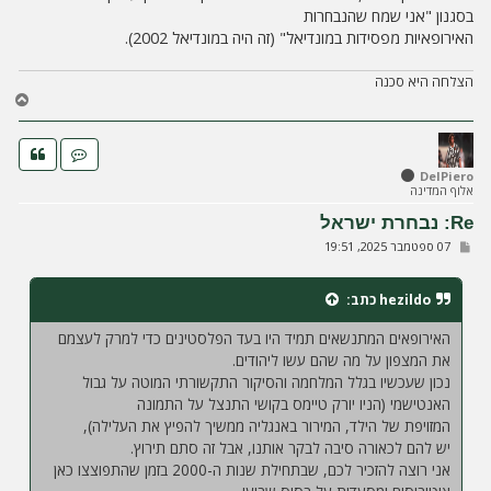
בסגנון "אני שמח שהנבחרות
האירופאיות מפסידות במונדיאל" (זה היה במונדיאל 2002).
הצלחה היא סכנה
ח
ז
ר
ה
ל
DelPiero
אלוף המדינה
מ
ע
Re: נבחרת ישראל
ל
ש
07 ספטמבר 2025, 19:51
ה
ל
י
ח
hezildo
כתב:
ה
האירופאים המתנשאים תמיד היו בעד הפלסטינים כדי למרק לעצמם
את המצפון על מה שהם עשו ליהודים.
נכון שעכשיו בגלל המלחמה והסיקור התקשורתי המוטה על גבול
האנטישמי (הניו יורק טיימס בקושי התנצל על התמונה
המזויפת של הילד, המירור באנגליה ממשיך להפיץ את העלילה),
יש להם לכאורה סיבה לבקר אותנו, אבל זה סתם תירוץ.
אני רוצה להזכיר לכם, שבתחילת שנות ה-2000 בזמן שהתפוצצו כאן