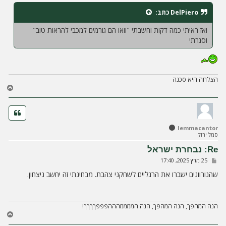
י
ח
DelPiero
כתב:
ה
ואז ראיתי כמה דקות וחשבתי "וואו הם גורמים למכבי להראות טוב"
וסגרתי
הצלחה היא סכנה
ח
ז
ר
ה
ל
lemmacantor
מ
סמל ירוק
ע
ל
Re: נבחרת ישראל
ה
ש
25 מרץ 2025, 17:40
ל
י
שהנורווגים ישברו את הרגליים לשחקני צהבת. מבחינתי זה יחשב ניצחון.
ח
ה
הנה המהפך, הנה המהפך, הנה הממממהההפפפךךךך!
ח
ז