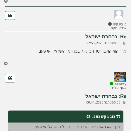
ח
ז
ר
ה
ל
כובע קש
מ
אגדה ירוקה
ע
ל
Re: נבחרת ישראל
ה
ש
05 ספטמבר 2025, 22:55
ל
י
גלוך הוא האוברייטד הכי גדול בכדורגל הישראלי אי פעם.
ח
ה
ח
ז
ר
ה
ל
benrey
אלוף המדינה
מ
ע
Re: נבחרת ישראל
ל
ש
06 ספטמבר 2025, 00:44
ה
ל
י
ח
כובע קש
כתב:
ה
גלוך הוא האוברייטד הכי גדול בכדורגל הישראלי אי פעם.