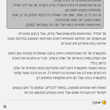
אוטובוסים ומסעדות על בסיס שבועי,
גם אז האירופאים היו נגדנו והעבירו עלינו ביקורת, וזה עוד לפני אפילו
שהתחלנו במבצע חומת מגן.
זה היה כל כך חמור, שאני זוכר שאפילו רזי ברקאי התלונן על כך ואמר
משהו בסגנון "אני שמח שהנבחרות
האירופאיות מפסידות במונדיאל" (זה היה במונדיאל 2002).
אל תכליל. האירופאים מתנשאים ואולי בורים, אבל ברובם ממש לא
אנטישמים. אני מתייחס ספציפית לאדם האירופאי הממוצע במדינות מערב
אירופה (כמו איטליה) ולא מהגרים.
התקשורת של ימי האינתיפאדה הייתה ברובה שמאלנית קיצונית והם רואים
את העולם בזווית בינאריות של שולט ונשלט. הם ל-א מייצגים את האדם
ברחוב בכלל.
עכשיו כשגופי התקשורת לאט לאט מתפרקים בזכות התחרות על עולם
הנרטיבים שיש לנו את האינטרנט להודות לו, יש גם הרבה מאוד קולות
בתקשורת בעדנו אבל הם יגיעו ממקומות מסוימים רק.
האמת היא שהאדם הממוצע, במיוחד ליברלים, עסוקים כל היום בעצמם
וישראל לא מעניינת אותם אבל סטינו מספיק מהנושא פה חח
יענקלך
ח