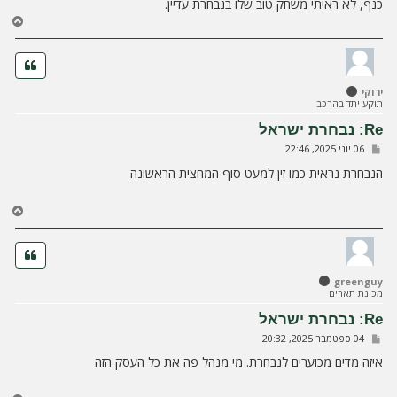
כנף, לא ראיתי משחק טוב שלו בנבחרת עדיין.
ח
ז
ר
ה
ל
ירוקי
מ
תוקע יתד בהרכב
ע
ל
Re: נבחרת ישראל
ה
ש
06 יוני 2025, 22:46
ל
י
הנבחרת נראית כמו זין למעט סוף המחצית הראשונה
ח
ה
ח
ז
ר
ה
ל
greenguy
מ
מכונת תארים
ע
ל
Re: נבחרת ישראל
ה
ש
04 ספטמבר 2025, 20:32
ל
י
איזה מדים מכוערים לנבחרת. מי מנהל פה את כל העסק הזה
ח
ה