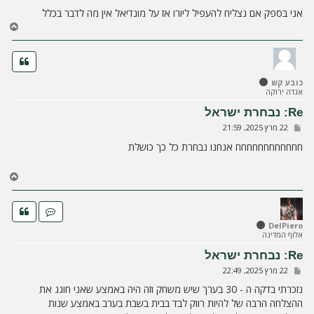
אני בספק אם נצליח להעפיל ליורו אז על מונדיאל אין מה לדבר בכלל
ח
ז
ר
ה
ל
כובע קש
מ
אגדה ירוקה
ע
ל
Re: נבחרת ישראל
ה
ש
22 מרץ 2025, 21:59
ל
י
חחחחחחחחחחחח אנחנו נבחרת כל כך כושלת
ח
ה
ח
ז
ר
ה
ל
DelPiero
אלוף המדינה
מ
ע
Re: נבחרת ישראל
ל
ש
22 מרץ 2025, 22:49
ה
ל
י
נזכרתי בדקה ה - 30 בערך שיש משחק וזה היה באמצע שאני חוגג את
ח
ההצלחה הרבה של להיות רווק לבד בבית בשבת בערב באמצע שנות
ה