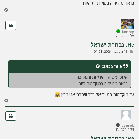
נראה מה יהיה במוקדמות היורו
ה
ח
ז
ר
ה
ל
benrey
אלוף המדינה
מ
ע
Re: נבחרת ישראל
ל
ש
18 נובמבר 2024, 01:01
ה
ל
י
ח
Smile
כתב:
ה
אלופי משחקי הידידות והגארבג'
נראה מה יהיה במוקדמות היורו
על מוקדמות המונדיאל כבר וויתרת אני מבין
ח
ז
ר
ה
ל
dyarok
מ
אלוף המדינה
ע
ל
Re: נבחרת ישראל