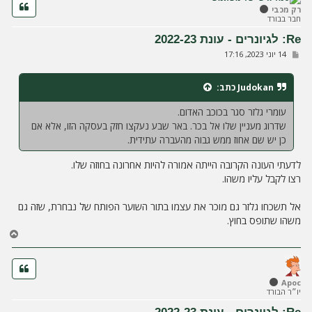
ה
רק מכבי
חבר בבורד
ל
מ
Re: לגיונרים - עונת 2022-23
ע
ש
14 יוני 2023, 17:16
ל
ל
ה
י
ח
Judokan
כתב:
ה
עומרי גלזר סגר בכוכב האדום.
שדרוג מעניין שלו אל בכר. באר שבע נעקצו חזק בעסקה הזו, אלא אם
כן יש שם אחוז ממש גבוה מהעברה עתידית.
לדעתי העונה הקרובה הייתה אמורה להיות אחרונה בחוזה שלו.
רצו לקבל עליו משהו.
אל תשכחו גלזר גם מוכר את עצמו בתור השוער הפותח של נבחרת, שזה גם
משהו שתופס בחוץ.
ח
ז
ר
ה
ל
Apoc
יו״ר הבורד
מ
ע