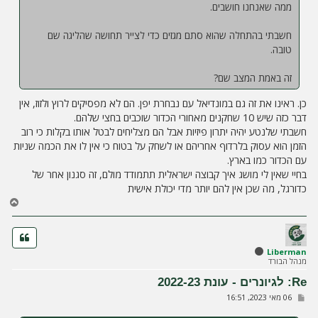
ממה שאנחנו חושבים.
חשבתי בהתחלה שהוא סתם מגזים כדי לצייר תחושה שהליגה שם
טובה.
זה באמת המצב שם?
כן. ראינו את זה גם במונדיאל עם נבחרת יפן. הם לא מפסיקים לרוץ ולזוז, אין
דבר כזה שיש 10 שחקנים מאחורי הכדור שוכבים בחצי שלהם.
חשבתי שלנטע יהיה יתרון פיזיות אבל הם מצליחים לבטל אותו בקלות כי רוב
הזמן הוא עסוק בלרדוף אחריהם או לשחק על בטוח כי אין לו את הכמה שניות
עם הכדור כמו בארץ.
בחיי שאין לי מושג איך קבוצה ישראלית תתמודד מולם, זה סגנון אחר של
כדורגל, מה שכן אין להם יותר מדי יכולת אישית
ח
ז
ר
ה
ל
Liberman
מנהל הבורד
מ
ע
Re: לגיונרים - עונת 2022-23
ל
ש
06 מאי 2023, 16:51
ה
ל
י