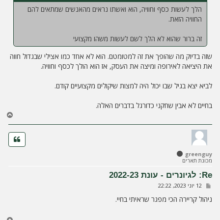
הלך לעשות כסף וחוויה, הוא ואשתו נראים מהאנשים שמתאים להם
החוויה הזאת.
זה ברור שהוא לא הלך לשם לעשות משהו מקצועי
שזה בדיוק מה שהופך את זה למטומטם. הוא לא אחד כמו אצילי שבגדול חווה
את היציאה לאירופה ומיצה את העסק, אז הוא הולך לכסף וחוויה.
לביא יצא בגיל שבו יכול היה למצות שיקולים מקצועיים קודם.
בחיים לא אבין שחקני כדורגל בדברים האלה.
ח
ז
ר
ה
ל
greenguy
מ
מכונת תארים
ע
ל
Re: לגיונרים - עונת 2022-23
ה
ש
12 יוני 2023, 22:22
ל
י
ניהול קריירה הכי מפגר שראיתי בחיי.
ח
ה
ח