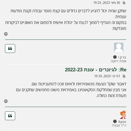
ש
30 מאי 2023, 19:23
ה
ל
י
שחקן שהיה יכול להגיע לדברים גדולים עם קצת מוסר עבודה וקצת מודעות
ח
עצמית.
ה
במקום זה העדיף לסמוך לנצח על יכולת אישית ולסתום את האוזניים לביקורות
מוצדקות
ח
ז
ר
ה
ל
ברק.י
מ
אגדה ירוקה
ע
ל
Re: לגיונרים - עונת 2022-23
ה
ש
01 יוני 2023, 19:53
ל
י
דאבור שוקל הצעות מהאמירויות ולאיוס זוכה להתעניינות שם.
ח
אני מבין שמחלקות הסקאוטינג באמירויות פשוט מחפשים שחקנים עם
ה
תעודת זהות כחולה.
ח
ז
ר
ה
ל
Apoc
יו״ר הבורד
מ
ע