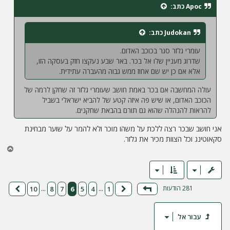
ח
Apoc
כתב:
ה
Judokan
כתב:
עומרי גלזר סגר בכוכב האדום.
שדרוג מעניין שלו אל בכר. באר שבע נעקצו חזק בעסקה הזו,
אלא אם כן יש שם אחוז ממש גבוה מהעברה עתידית.
עולה המחשבה אם בכר באמת חושב שעומרי גלזר זה שחקן לרמה של
הכוכב האדום, או שיש פה איזה קטע של להביא ישראלי בשביל
להראות להנהלה שהוא גם תורם בהבאת שחקנים.
אני חושב שבכר רצה ללכת על משהו מוכר ולא להמר על שוער מבחינת
סקאוטינג וכל הצוות מכיר את גלזר.
ח
ז
ר
ה
ל
281 הודעות
10
8
7
6
5
4
1
…
…
דף
6
מתוך
10
הקודם
הבא
מ
ע
ל
עבור אל
ה