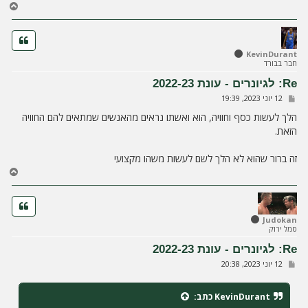
ח
ז
ר
ה
ל
KevinDurant
חבר בבורד
מ
ע
Re: לגיונרים - עונת 2022-23
ל
ש
12 יוני 2023, 19:39
ה
ל
י
הלך לעשות כסף וחוויה, הוא ואשתו נראים מהאנשים שמתאים להם החוויה
ח
הזאת.
ה
זה ברור שהוא לא הלך לשם לעשות משהו מקצועי
ח
ז
ר
ה
ל
Judokan
סמל ירוק
מ
ע
Re: לגיונרים - עונת 2022-23
ל
ש
12 יוני 2023, 20:38
ה
ל
י
ח
KevinDurant
כתב:
ה