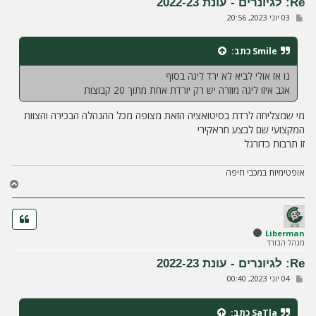
Re: לגיונרים - עונת 2022-23
ל
ש
03 יוני 2023, 20:56
ה
ל
י
ח
Smile
כתב:
ה
נו אז אולי לביא לא ירד ליגה בסוף
אגב איזו ליגה מוזרה יש רק יורדת אחת מתוך 20 קבוצות
מי שמצליחה לרדת בסיטואציה הזאת מצופה מכל ההנהלה הבכירה והצוות
המקצועי שם לבצע חראקירי
זו תרבות כדורגל
אופטימיות במכבי חיפה
ח
ז
ר
ה
ל
Liberman
מנהל הבורד
מ
ע
Re: לגיונרים - עונת 2022-23
ל
ש
04 יוני 2023, 00:40
ה
ל
י
ח
SaTla
כתב:
ה