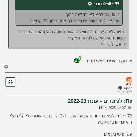
Smile
כתב:
נו אז אולי לביא לא ירד ליגה בסוף
אגב איזו ליגה מוזרה יש רק יורדת אחת מתוך 20 קבוצות
מי שמצליחה לרדת בסיטואציה הזאת מצופה מכל ההנהלה הבכירה
והצוות המקצועי שם לבצע חראקירי
זו תרבות כדורגל
אז בעצם הירידה היא לתמיד
ח
ז
ר
ה
ל
Apoc
יו״ר הבורד
מ
ע
Re: לגיונרים - עונת 2022-23
ל
ש
07 יוני 2023, 16:14
ה
ל
י
72 דקות ללביא בהדחה מהגביע והפסד 2-1 של במבה אוסקה לקוצ'י מוצ'י
ח
מהליגה הרביעית ביפן
ה
עשו פיפי בקימונו