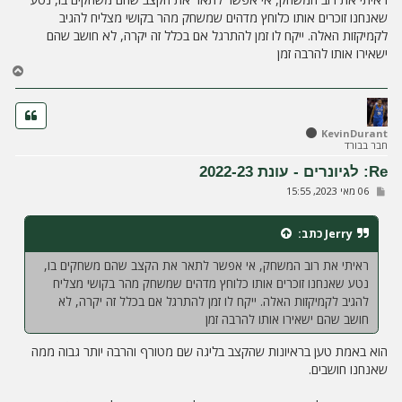
ח
שאנחנו זוכרים אותו כלוחץ מדהים שמשחק מהר בקושי מצליח להגיב
ה
לקמיקזות האלה. ייקח לו זמן להתרגל אם בכלל זה יקרה, לא חושב שהם
ישאירו אותו להרבה זמן
ח
ז
ר
ה
ל
KevinDurant
חבר בבורד
מ
ע
Re: לגיונרים - עונת 2022-23
ל
ש
06 מאי 2023, 15:55
ה
ל
י
ח
Jerry
כתב:
ה
ראיתי את רוב המשחק, אי אפשר לתאר את הקצב שהם משחקים בו,
נטע שאנחנו זוכרים אותו כלוחץ מדהים שמשחק מהר בקושי מצליח
להגיב לקמיקזות האלה. ייקח לו זמן להתרגל אם בכלל זה יקרה, לא
חושב שהם ישאירו אותו להרבה זמן
הוא באמת טען בראיונות שהקצב בליגה שם מטורף והרבה יותר גבוה ממה
שאנחנו חושבים.