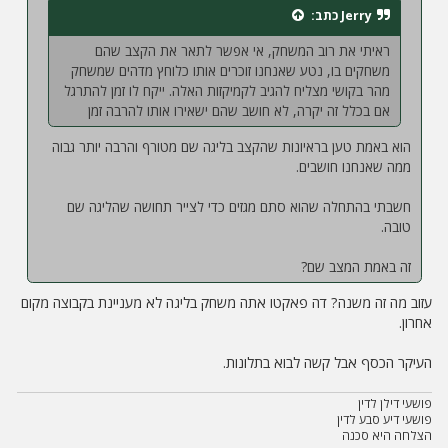
Jerry
כתב:
ראיתי את רוב המשחק, אי אפשר לתאר את הקצב שהם
משחקים בו, נטע שאנחנו זוכרים אותו כלוחץ מדהים שמשחק
מהר בקושי מצליח להגיב לקמיקזות האלה. ייקח לו זמן להתרגל
אם בכלל זה יקרה, לא חושב שהם ישאירו אותו להרבה זמן
הוא באמת טען בראיונות שהקצב בליגה שם מטורף והרבה יותר גבוה
ממה שאנחנו חושבים.
חשבתי בהתחלה שהוא סתם מגזים כדי לצייר תחושה שהליגה שם
טובה.
זה באמת המצב שם?
עזוב מה זה משנה? דה פאקטו אתה משחק בליגה לא מעניינת בקבוצה מקום
אחרון.
העיקר הכסף אבל קשה לבוא בתלונות.
פושעי דילן לדין
פושעי דיע סבע לדין
הצלחה היא סכנה