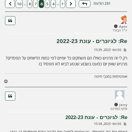
ה
281 הודעות
10
8
7
6
5
4
1
…
…
דף
6
מתוך
10
הקודם
הבא
Apoc
יו״ר הבורד
Re: לגיונרים - עונת 2022-23
ש
06 מאי 2023, 15:39
ל
י
רק לי זה מרגיש כאילו הם משחקים כל יומיים לפי כמות הדיווחים על הפסדים?
ח
מרגיש שאין יום כמעט בשבוע שנטע לביא לא מפסיד בו
ה
אופטימיות במכבי חיפה
ח
ז
ר
ה
ל
Jerry
מ
אלוף המדינה
ע
ל
Re: לגיונרים - עונת 2022-23
ה
ש
06 מאי 2023, 15:54
ל
י
ראיתי את רוב המשחק, אי אפשר לתאר את הקצב שהם משחקים בו, נטע