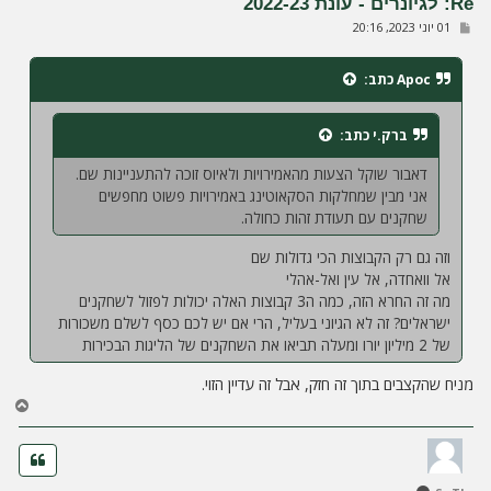
Re: לגיונרים - עונת 2022-23
ה
ש
01 יוני 2023, 20:16
ל
י
ח
Apoc
כתב:
ה
ברק.י
כתב:
דאבור שוקל הצעות מהאמירויות ולאיוס זוכה להתעניינות שם.
אני מבין שמחלקות הסקאוטינג באמירויות פשוט מחפשים
שחקנים עם תעודת זהות כחולה.
וזה גם רק הקבוצות הכי גדולות שם
אל וואחדה, אל עין ואל-אהלי
מה זה החרא הזה, כמה ה3 קבוצות האלה יכולות לפזול לשחקנים
ישראלים? זה לא הגיוני בעליל, הרי אם יש לכם כסף לשלם משכורות
של 2 מיליון יורו ומעלה תביאו את השחקנים של הליגות הבכירות
מניח שהקצבים בתוך זה חזק, אבל זה עדיין הזוי.
ח
ז
ר
ה
ל