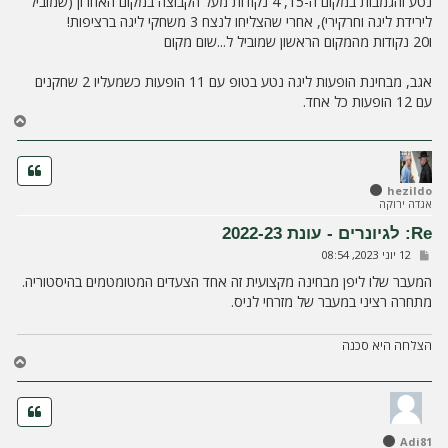
נטע והגמבות במקום ה-15, 4 נקודות מעל הקבוצה במקום האחרון (שמוביל
ה
לירידת ליגה וחרקירי), אחרי שהצליחו לנצח 3 משחקי ליגה ברציפות!
ו20 נקודות מהמקום הראשון שמוביל ל...שום מקום
אגב, מבחינת הופעות ליגה נטע בטופ עם 11 הופעות כשמעליו 2 שחקנים
עם 12 הופעות כל אחד.
ח
ז
ר
ה
ל
hezildo
אגדה ירוקה
מ
ע
Re: לגיונרים - עונת 2022-23
ל
ש
12 יוני 2023, 08:54
ה
ל
י
המעבר שלו ליפן מבחינה מקצועית זה אחד הצעדים המטומטמים בהיסטוריה.
ח
מתחרה רציני במעבר של מזרחי לניס.
ה
הצלחה היא סכנה
ח
ז
ר
ה
ל
Adi81
מ