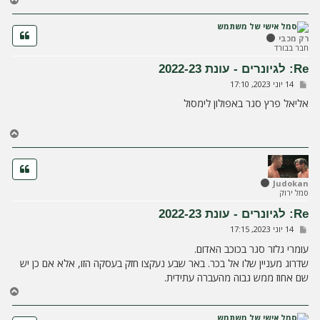
ז
ר
ה
רק מכבי
חבר בבורד
ל
מ
Re: לגיונרים - עונת 2022-23
ע
ש
14 יוני 2023, 17:10
ל
ל
ה
י
אליאל פרץ סגר באפולון לימסול
ח
ה
ח
ז
ר
ה
ל
Judokan
סמל ירוק
מ
ע
Re: לגיונרים - עונת 2022-23
ל
ש
14 יוני 2023, 17:15
ה
ל
י
עומרי גלזר סגר בכוכב האדום.
ח
שדרוג מעניין שלו אל בכר. באר שבע נעקצו חזק בעסקה הזו, אלא אם כן יש
ה
שם אחוז ממש גבוה מהעברה עתידית.
ח
ז
ר