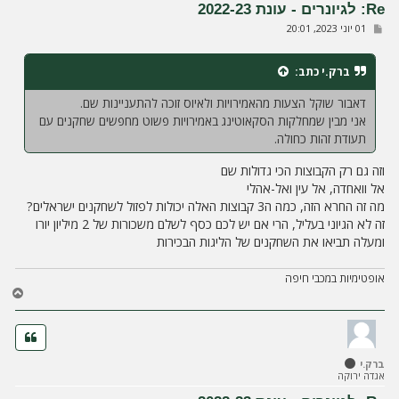
Re: לגיונרים - עונת 2022-23
ל
ש
01 יוני 2023, 20:01
ה
ל
י
ח
ברק.י
כתב:
ה
דאבור שוקל הצעות מהאמירויות ולאיוס זוכה להתעניינות שם.
אני מבין שמחלקות הסקאוטינג באמירויות פשוט מחפשים שחקנים עם
תעודת זהות כחולה.
וזה גם רק הקבוצות הכי גדולות שם
אל וואחדה, אל עין ואל-אהלי
מה זה החרא הזה, כמה ה3 קבוצות האלה יכולות לפזול לשחקנים ישראלים?
זה לא הגיוני בעליל, הרי אם יש לכם כסף לשלם משכורות של 2 מיליון יורו
ומעלה תביאו את השחקנים של הליגות הבכירות
אופטימיות במכבי חיפה
ח
ז
ר
ה
ל
ברק.י
מ
אגדה ירוקה
ע
ל