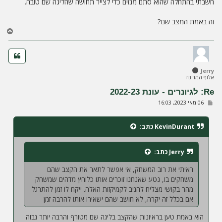
חשבתי בהתחלה שהוא סתם מגזים כדי לצייר תחושה שהליגה שם טובה.
זה באמת המצב שם?
ח
ז
ר
ה
ל
Jerry
מ
אלוף המדינה
ע
ל
Re: לגיונרים - עונת 2022-23
ה
ש
06 מאי 2023, 16:03
ל
י
ח
KevinDurant
כתב:
ה
Jerry
כתב:
ראיתי את רוב המשחק, אי אפשר לתאר את הקצב שהם
משחקים בו, נטע שאנחנו זוכרים אותו כלוחץ מדהים שמשחק
מהר בקושי מצליח להגיב לקמיקזות האלה. ייקח לו זמן להתרגל
אם בכלל זה יקרה, לא חושב שהם ישאירו אותו להרבה זמן
הוא באמת טען בראיונות שהקצב בליגה שם מטורף והרבה יותר גבוה