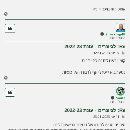
אופטימיות במכבי חיפה
ח
ז
ר
ה
ל
Shocking4U
מנהל הבורד
מ
ע
Re: לגיונרים - עונת 2022-23
ל
ש
09 יוני 2023, 12:41
ה
ל
י
קוצ׳י באנגלית זה כינוי לכוס
ח
ה
נטע לביא ליטרלי עף לחבורה של כוסיות
ח
ז
ר
ה
ל
Smile
מנהל הבורד
מ
ע
Re: לגיונרים - עונת 2022-23
ל
ש
11 יוני 2023, 23:21
ה
ל
י
היפנים הגיעו לסיומו של הסיבוב הראשון בליגה.
ח