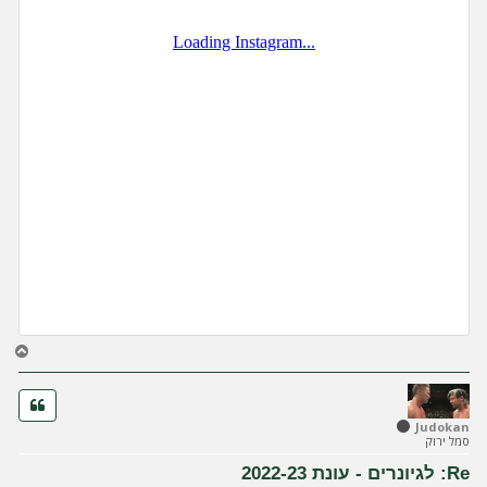
ח
ז
ר
ה
ל
Judokan
סמל ירוק
מ
ע
Re: לגיונרים - עונת 2022-23
ל