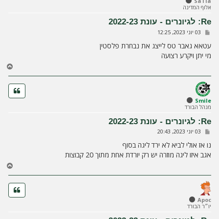
SaTla
מ
אלוף המדינה
ע
ל
Re: לגיונרים - עונת 2022-23
ה
ש
03 יוני 2023, 12:25
ל
י
עטאא גאבר טס לייצג את נבחרת פלסטין
ח
מי יתן ויקרע רצועה
ה
ח
ז
ר
ה
ל
Smile
מנהל הבורד
מ
ע
Re: לגיונרים - עונת 2022-23
ל
ש
03 יוני 2023, 20:43
ה
ל
י
נו אז אולי לביא לא ירד ליגה בסוף
ח
אגב איזו ליגה מוזרה יש רק יורדת אחת מתוך 20 קבוצות
ה
ח
ז
ר
ה
ל
Apoc
יו״ר הבורד
מ
ע