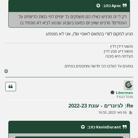
ח
Apoc
כתב:
ה
רק לי זה מרגיש כאילו הם משחקים כל יומיים לפי כמות הדיווחים על
הפסדים? מרגיש שאין יום כמעט בשבוע שנטע לביא לא מפסיד בו
הגיע למקום לוזרי בהתאם לאופי שלו, אני לא מופתע
פושעי דילן לדין
פושעי דיע סבע לדין
הצלחה היא סכנה
נוסעים על הוולבו הכי חדשה ומחטטים בפחים
ח
ז
ר
ה
ל
Liberman
מנהל הבורד
מ
ע
Re: לגיונרים - עונת 2022-23
ל
ש
06 מאי 2023, 16:53
ה
ל
י
ח
KevinDurant
כתב:
ה