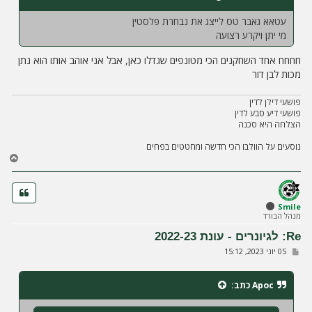
עטאא גאבר טס לייצג את נבחרת פלסטין
מי יתן ויקרע רצועה
חחחח אחד השחקנים הכי מטונפים שגדלו כאן, אבל אני אוהב אותו הוא נתן
מכות לבן דור
פושעי דילן לדין
פושעי דיע סבע לדין
הצלחה היא סכנה
נוסעים על הוולבו הכי חדשה ומחטטים בפחים
ח
ז
ר
ה
ל
Smile
מנהל הבורד
מ
ע
Re: לגיונרים - עונת 2022-23
ל
ש
05 יוני 2023, 15:12
ה
ל
י
ח
Apoc
כתב:
ה