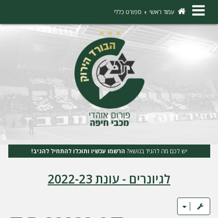
×
עמוד ראשי
ספורט כללי
ה
ת
ח
ב
ר
ו
ת
יש לכם מה להגיד בנושא?
הרשמו עכשיו ותוכלו להתחיל להגיב!
ה
לגיונרים - עונת 2022-23
ר
ש
מ