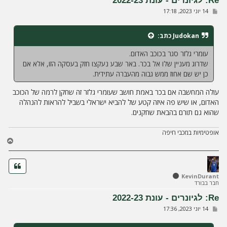
Re: לגיונרים - עונת 2022-23
ל
ש
14 יוני 2023, 17:18
ה
ל
י
ח
Judokan
כתב:
ה
עומרי גלזר סגר בכוכב האדום.
שדרוג מעניין שלו אל בכר. באר שבע נעקצו חזק בעסקה הזו, אלא אם
כן יש שם אחוז ממש גבוה מהעברה עתידית.
עולה המחשבה אם בכר באמת חושב שעומרי גלזר זה שחקן לרמה של הכוכב
האדום, או שיש פה איזה קטע של להביא ישראלי בשביל להראות להנהלה
שהוא גם תורם בהבאת שחקנים.
אופטימיות במכבי חיפה
ח
ז
ר
ה
ל
KevinDurant
חבר בבורד
מ
ע
Re: לגיונרים - עונת 2022-23
ל
ש
14 יוני 2023, 17:36
ה
ל
י