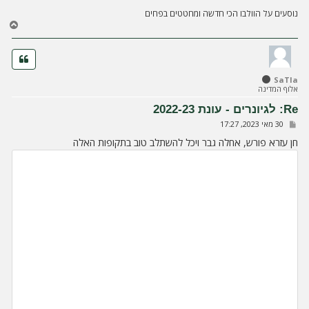
נוסעים על הוולבו הכי חדשה ומחטטים בפחים
ח
ז
ר
ה
ל
SaTla
מ
אלוף המדינה
ע
ל
Re: לגיונרים - עונת 2022-23
ה
ש
30 מאי 2023, 17:27
ל
י
חן עזרא פורש, אחלה גבר ויכל להשתלב טוב בתקופות האלה
ח
ה