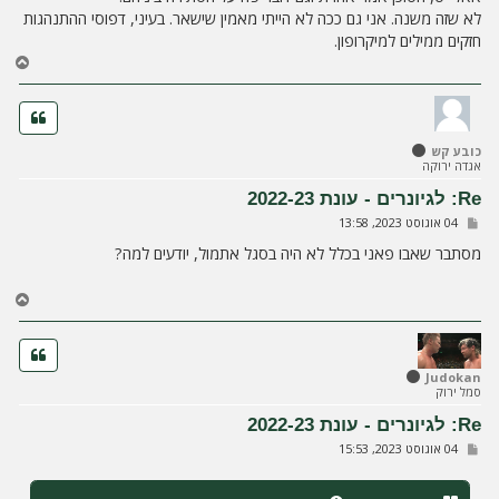
לא שזה משנה. אני גם ככה לא הייתי מאמין שישאר. בעיני, דפוסי ההתנהגות
חזקים ממילים למיקרופון.
ח
ז
ר
ה
ל
כובע קש
מ
אגדה ירוקה
ע
ל
Re: לגיונרים - עונת 2022-23
ה
ש
04 אוגוסט 2023, 13:58
ל
י
מסתבר שאבו פאני בכלל לא היה בסגל אתמול, יודעים למה?
ח
ה
ח
ז
ר
ה
ל
Judokan
סמל ירוק
מ
ע
Re: לגיונרים - עונת 2022-23
ל
ש
04 אוגוסט 2023, 15:53
ה
ל
י
ח