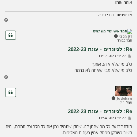
אוהב אותו
אופטימיות במכבי חיפה
ח
ז
ר
ה
רק מכבי
חבר בבורד
ל
מ
Re: לגיונרים - עונת 2022-23
ע
ש
27 יוני 2023, 11:17
ל
ל
ה
י
כלב מי שלא אוהב אותך
ח
כלב מי שלא מבין שאתה לא ברמה
ה
ח
ז
ר
ה
ל
Judokan
סמל ירוק
מ
ע
Re: לגיונרים - עונת 2022-23
ל
ש
27 יוני 2023, 13:54
ה
ל
י
תודה לרז על כל מה שנתן לנו. שחקן שתמיד נתן את כל הלב וכל התחת, והיה
ח
חשוב כשחקן ספסל אמין בעונות האליפות.
ה