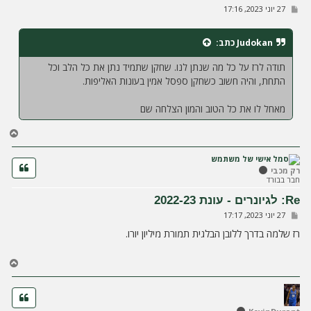
ש
27 יוני 2023, 17:16
ה
ל
י
ח
Judokan
כתב:
ה
תודה לרז על כל מה שנתן לנו. שחקן שתמיד נתן את כל הלב וכל
התחת, והיה חשוב כשחקן ספסל אמין בעונות האליפות.
מאחל לו את כל הטוב והמון הצלחה שם
ח
ז
ר
ה
רק מכבי
חבר בבורד
ל
מ
Re: לגיונרים - עונת 2022-23
ע
ש
27 יוני 2023, 17:17
ל
ל
ה
י
רז שלמה בדרך ללובן הבלגית תמורת מיליון יורו.
ח
ה
ח
ז
ר
ה
ל