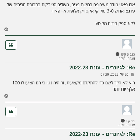
י
אבו פאני מודח מאירופה בבושת פנים, משלים 90 דקות בתבוסה הביתית של
ח
פרנצווארוש 3-0 מול קלאקסוויק אלופת איי פארו.
ה
ללא ספק קידום מקצועי
ח
ז
ר
ה
ל
כובע קש
מ
אגדה ירוקה
ע
ל
Re: לגיונרים - עונת 2022-23
ה
ש
20 יולי 2023, 07:30
ל
י
הוא לא הלך לשם כדי להתקדם מקצועית, זה היה נטו כי הם הציעו לו 100
ח
אלף יורו יותר
ה
ח
ז
ר
ה
ל
ברק.י
מ
אגדה ירוקה
ע
ל
Re: לגיונרים - עונת 2022-23
ה