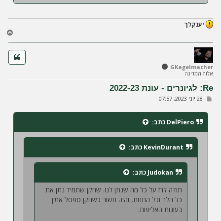
יענקלך
ח
ז
ר
ה
ל
GKagelmacher
אלוף המדינה
מ
ע
Re: לגיונרים - עונת 2022-23
ל
ש
28 יוני 2023, 07:57
ה
ל
י
ח
DelPiero
כתב:
ה
KevinDurant
כתב:
Judokan
כתב:
תודה לרז על כל מה שנתן לנו. שחקן שתמיד נתן את
כל הלב וכל התחת, והיה חשוב כשחקן ספסל אמין
בעונות האליפות.