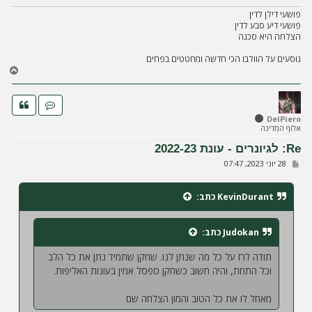
פושעי דילן לדין
פושעי דיע סבע לדין
הצלחה היא סכנה
נוסעים על הוולבו הכי חדשה ומחטטים בפחים
ח
ז
ר
ה
ל
DelPiero
אלוף המדינה
מ
ע
Re: לגיונרים - עונת 2022-23
ל
ש
28 יוני 2023, 07:47
ה
ל
י
ח
KevinDurant
כתב:
ה
Judokan
כתב:
תודה לרז על כל מה שנתן לנו. שחקן שתמיד נתן את כל הלב
וכל התחת, והיה חשוב כשחקן ספסל אמין בעונות האליפות.
מאחל לו את כל הטוב והמון הצלחה שם