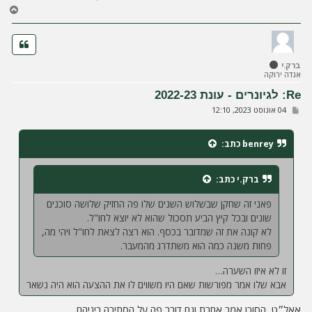
ח
ז
ר
ה
ל
ברק.י
מ
אגדה ירוקה
ע
ל
Re: לגיונרים - עונת 2022-23
ה
ש
04 אוגוסט 2023, 12:10
ל
י
ח
benrey
כתב:
ה
ברק.י
כתב:
פאני זה שחקן שבשלוש השנים שלו פה החזיק שלושה סוכנים
שונים ובכל קיץ הביע תסכול שהוא לא יוצא לחו"ל.
לא קונה את זה שמדובר בכסף. הוא רצה לצאת לחו"ל ויהי מה,
פחות משנה כמה הוא משתדרג מהמעבר.
זו לא איזו השערה…
אבא שלו אמר מפורשות שאם היו משווים לו את ההצעה הוא היה נשאר
אאל״ט, הסוכן אמר אחרת וגם דובר פה על הסתירה ביניהם.