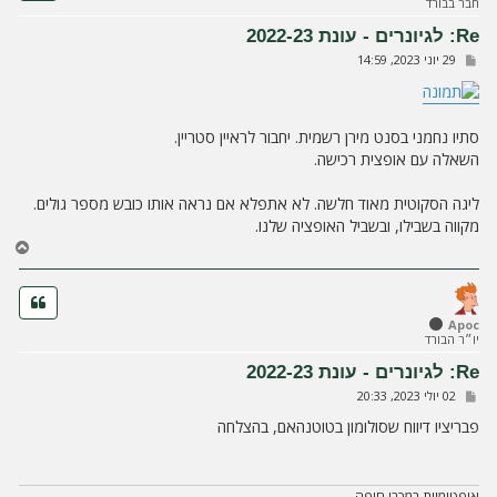
חבר בבורד
ל
מ
Re: לגיונרים - עונת 2022-23
ע
ש
29 יוני 2023, 14:59
ל
ל
ה
י
ח
ה
סתיו נחמני בסנט מירן רשמית. יחבור לראיין סטריין.
השאלה עם אופצית רכישה.
ליגה הסקוטית מאוד חלשה. לא אתפלא אם נראה אותו כובש מספר גולים.
מקווה בשבילו, ובשביל האופציה שלנו.
ח
ז
ר
ה
ל
Apoc
יו״ר הבורד
מ
ע
Re: לגיונרים - עונת 2022-23
ל
ש
02 יולי 2023, 20:33
ה
ל
י
פבריציו דיווח שסולומון בטוטנהאם, בהצלחה
ח
ה
אופטימיות במכבי חיפה