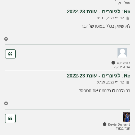
סמל ירוק
מ
ע
Re: לגיונרים - עונת 2022-23
ל
ש
12 יולי 2023, 01:15
ה
ל
י
לא שיחק בכלל בסופו של דבר
ח
ה
ח
ז
ר
ה
ל
כובע קש
מ
אגדה ירוקה
ע
ל
Re: לגיונרים - עונת 2022-23
ה
ש
12 יולי 2023, 07:39
ל
י
בהצלחה לו בלחמם את הספסל
ח
ה
ח
ז
ר
ה
ל
KevinDurant
חבר בבורד
מ
ע