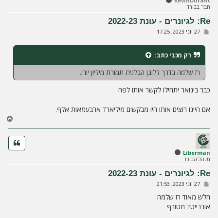
KevinDurant
חבר בבורד
מ
ע
Re: לגיונרים - עונת 2022-23
ל
ש
27 יוני 2023, 17:25
ה
ל
י
ח
רק מכבי
כתב:
ה
רז שלמה בדרך ללובן הבלגית תמורת מיליון יורו.
כבר בינואר יתחילו לקשר אותו לפה
אם היינו רוצים אותו היו מבקשים מיליארד ארבעמאות אלף.
ח
ז
ר
ה
ל
Liberman
מנהל הבורד
מ
ע
Re: לגיונרים - עונת 2022-23
ל
ש
27 יוני 2023, 21:53
ה
ל
י
חלש מאוד רז שלמה
ח
אוברייטד מטורף
ה