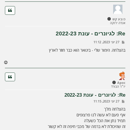
ה
כובע קש
אגדה ירוקה
Re: לגיונרים - עונת 2022-23
ש
27 יוני 2023, 11:12
ל
י
בהצלחה. הימור שלי - בינואר הוא כבר חוזר לארץ
ח
ה
ח
ז
ר
ה
ל
Apoc
יו״ר הבורד
מ
ע
Re: לגיונרים - עונת 2022-23
ל
ש
27 יוני 2023, 11:15
ה
ל
י
בהצלחה מלך
ח
אף פעם לא עשה לנו פרצופים
ה
תמיד נתן את הכל כשעלה
זה שהיכולת לא ברמה של מכבי חיפה זה לא קשור