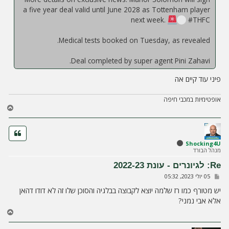
a five year deal valid until June 2028 as Tottenham player
next week.
#THFC
Medical tests booked on Tuesday, as revealed.
Deal completed by super agent Pini Zahavi.
פיני עוד קיים אה
אופטימיות במכבי חיפה
ח
ז
ר
ה
ל
Shocking4U
מנהל הבורד
מ
ע
Re: לגיונרים - עונת 2022-23
ל
ש
05 יולי 2023, 05:32
ה
ל
י
יש מטורף כמו רז שלמה יוצא לקבוצה בבלגיה והסוכן שלו זה לא דודו דהאן
ח
אלא אבי נמני?
ה
ח
ז