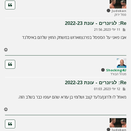
ר
ה
ל
Judokan
סמל ירוק
מ
ע
Re: לגיונרים - עונת 2022-23
ל
ש
11 יולי 2023, 21:56
ה
ל
י
אבו פאני על הספסל בפרנצווארוש במשחק החוץ שלהם באיסלנד
ח
ה
ח
ז
ר
ה
ל
Shocking4U
מנהל הבורד
מ
ע
Re: לגיונרים - עונת 2022-23
ל
ש
12 יולי 2023, 01:03
ה
ל
י
מאחל לו ולרונן/גלעד קצב ושלומי בן עזרא שהם יעופו כבר בשלב הזה.
ח
ה
ח
ז
ר
ה
ל
Judokan