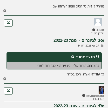
מאחל לו את כל הטוב והמון הצלחה שם
ח
ז
ר
ה
ל
Adi81
מ
שחקן העונה
ע
ל
Re: לגיונרים - עונת 2022-23
ה
ש
27 יוני 2023, 14:54
ל
י
ח
כובע קש
כתב:
ה
בהצלחה. הימור שלי - בינואר הוא כבר חוזר לארץ
כל עוד לא אצלנו הכל בסדר
ח
ז
ר
ה
ל
KevinDurant
חבר בבורד
מ
ע
Re: לגיונרים - עונת 2022-23
ל