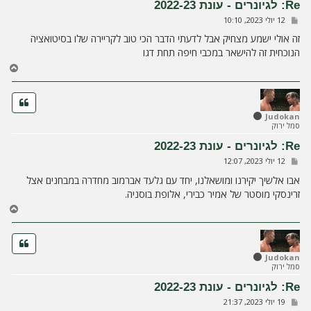
Re: לגיונרים - עונת 2022-23
ל
ש
12 יולי 2023, 10:10
ה
ל
י
זה אולי ישמע מצחיק אבל לדעתי הדבר הכי טוב לקריירה שלו בסיטואציה
ח
הנוכחית זה להישאר במכבי חיפה תחת דגו
ה
ח
ז
ר
ה
ל
Judokan
סמל ירוק
מ
ע
Re: לגיונרים - עונת 2022-23
ל
ש
12 יולי 2023, 12:07
ה
ל
י
אבו אלשיך יקירנו ומושאלנו, יחד עם גלעד אברמוב מחדרה במבחנים אצל
ח
זרינסקי מוסטר של אמיר כבירי, אלופת בוסניה.
ה
ח
ז
ר
ה
ל
Judokan
סמל ירוק
מ
ע
Re: לגיונרים - עונת 2022-23
ל
ש
19 יולי 2023, 21:37
ה
ל