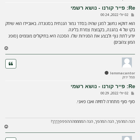
ע
Re: פייר קורנו - נושא רשמי
ל
ש
02 יולי 2022, 00:24
ה
ל
י
הוא דווקא נחשב למגן שהיה בסדר גמור הגנתית בסגונדה. באוביידו הוא שיחק
ח
בקו של 4 בהגנה, בקבוצת צמרת בליגה.
ה
יודע לתת גוף ולבצע את הסגירות שלו. הסכנה היא בתיקולים מוגזמים (סופג
המון צהובים)
ח
ז
ר
ה
ל
lemmacantor
מ
סמל ירוק
ע
ל
Re: פייר קורנו - נושא רשמי
ה
ש
02 יולי 2022, 00:29
ל
י
סוף סוף מתחרה לחזיזה ואבו פאני.
ח
ה
הנה המהפך, הנה המהפך, הנה הממממהההפפפךךךך!
ח
ז
ר