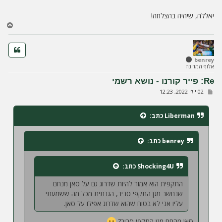
יאללה, שיהיה בהצלחה!
ח
ז
ר
ה
ל
benrey
אלוף המדינה
מ
ע
Re: פייר קורנו - נושא רשמי
ל
ש
02 יולי 2022, 12:23
ה
ל
י
ח
Liberman
כתב:
ה
benrey
כתב:
Shocking4U
כתב:
התקפית הוא אמור להיות שדרוג גם על סאן מנחם
שנחשב מגן התקפי סביר, הגנתית מכל מה ששמעתי
עליו אני לא בטוח שהוא שדרוג אפילו על סאן.
סאן מהחם מגן התקפי סביר?