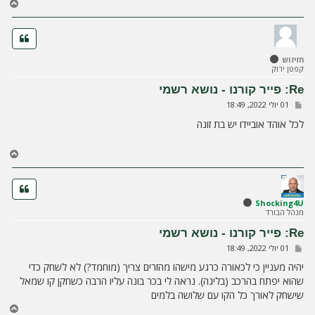
ח
ז
ר
ה
ל
חזיזוש
מ
קפטן ירוק
ע
ל
Re: פייר קורנו - נושא רשמי
ה
ש
01 יולי 2022, 18:49
ל
י
לכל אוהד אוביידו יש בת זונה
ח
ה
ח
ז
ר
ה
ל
Shocking4U
מנהל הבורד
מ
ע
Re: פייר קורנו - נושא רשמי
ל
ש
01 יולי 2022, 18:49
ה
ל
י
יהיה מעניין כי לכאורה כרגע מישהו מהזרים צריך (מוחמד?) לא לשחק כדי
ח
שהוא יפתח בהרכב (בליגה). נראה לי בכר בונה עליו הרבה כשחקן קו שמאל
ה
שישחק לאורך כל הקו עם שלושה בלמים
ח