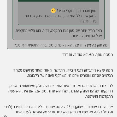
סאן מהחם מגן התקפי סביר?
לסאן אין בכלל התקפה, הגנה זה הצד החזק שלו וגם
בזה הןא פח
הצד החזק יותר של סאן זאת התקפה, ברור. הוא חלש התקפית
אבל הגנתית עוד יותר.
מה חזק בו? אין לו דריבל, הוא לא מרים טוב, במה התקפית הוא טוב?
מסכים אתך, הוא לא טוב בשום דבר.
ממה שיצא לי לבדוק לגבי אוביידו, התרשמו מאוד ומאוד מחזיקים מצמד
הבלמים שלהם ואומרים שהם היו משחקני העונה של הקבוצה.
לגבי קורנו, אומרים שהוא טוב מאוד התקפית והיה חלק משמעותי ממשחק
ההתקפה שלהם והחלק ההגנתי שלו הוא פחות טוב אבל אם זאת הוא עשה
התקדמות והשתפר.
אל תשכחו שמדובר בשחקן בן 25 שעשה שנתיים בליגה השנייה בספרד (לפני
זה טייל בליגה שלישית וכדומה) והוא במגמת עלייה ואפשר לעבוד אתו.
ח