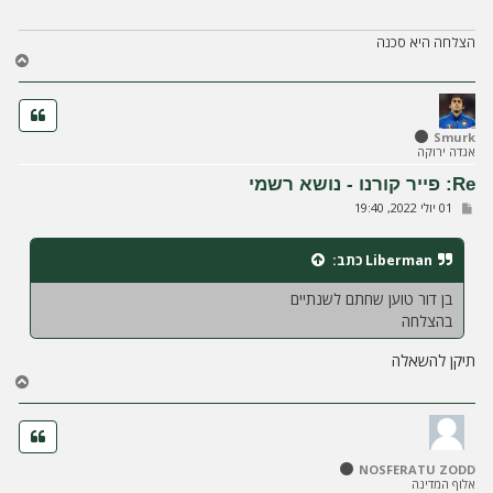
הצלחה היא סכנה
ח
ז
ר
ה
ל
Smurk
אגדה ירוקה
מ
ע
Re: פייר קורנו - נושא רשמי
ל
ש
01 יולי 2022, 19:40
ה
ל
י
ח
Liberman
כתב:
ה
בן דור טוען שחתם לשנתיים
בהצלחה
תיקן להשאלה
ח
ז
ר
ה
ל
NOSFERATU ZODD
מ
אלוף המדינה