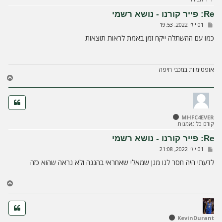
מ
ע
Re: פייר קורנו - נושא רשמי
ל
ש
01 יולי 2022, 19:53
ה
ל
י
כמו עם ההשתלה ייקח זמן באמת לראות תוצאות
ח
ה
אופטימיות במכבי חיפה
ח
ז
ר
ה
ל
MHFC4EVER
מ
קודם כל נאמנות
ע
ל
Re: פייר קורנו - נושא רשמי
ה
ש
01 יולי 2022, 21:08
ל
י
לדעתי היה חסר לנו מגן שמאלי שאחראי בהגנה ולא נראה שהוא כזה
ח
ה
ח
ז
ר
ה
ל
KevinDurant