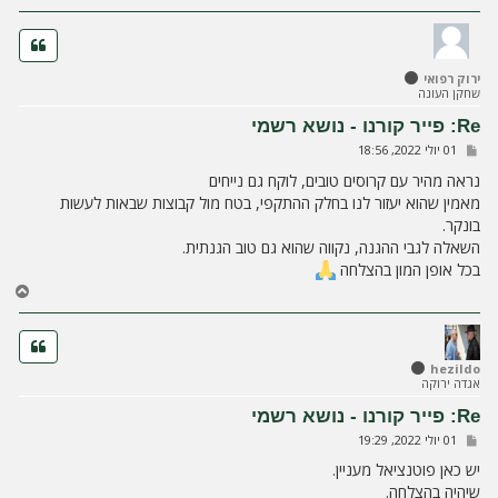
ז
ר
ה
ל
ירוק רפואי
מ
שחקן העונה
ע
ל
Re: פייר קורנו - נושא רשמי
ה
ש
01 יולי 2022, 18:56
ל
י
נראה מהיר עם קרוסים טובים, לוקח גם נייחים
ח
מאמין שהוא יעזור לנו בחלק ההתקפי, בטח מול קבוצות שבאות לעשות
ה
בונקר.
השאלה לגבי ההגנה, נקווה שהוא גם טוב הגנתית.
בכל אופן המון בהצלחה
ח
ז
ר
ה
ל
hezildo
אגדה ירוקה
מ
ע
Re: פייר קורנו - נושא רשמי
ל
ש
01 יולי 2022, 19:29
ה
ל
י
יש כאן פוטנציאל מעניין.
ח
שיהיה בהצלחה.
ה