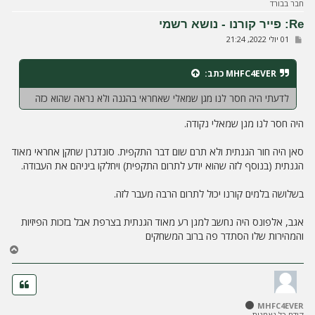
חבר בבורד
מ
ע
Re: פייר קורנו - נושא רשמי
ל
ש
01 יולי 2022, 21:24
ה
ל
י
ח
MHFC4EVER
כתב:
ה
לדעתי היה חסר לנו מגן שמאלי שאחראי בהגנה ולא נראה שהוא כזה
היה חסר לנו מגן שמאלי נקודה.
סאן היה חור הגנתית ולא תרם שום דבר התקפית. סונדגרן שחקן אחראי מאוד
הגנתית (בנוסף לזה שהוא יודע לתרום התקפית) ויחלקו ביניהם את העבודה.
בשלושה בלמים קורנו יכול לתרום הרבה מעבר לזה.
אגב, אלפונס היה נחשב למגן רע מאוד הגנתית בצרפת אבל בזכות הפיזיות
והמהירות שלו הסתדר פה ברוב המשחקים
ח
ז
ר
ה
ל
MHFC4EVER
מ
קודם כל נאמנות