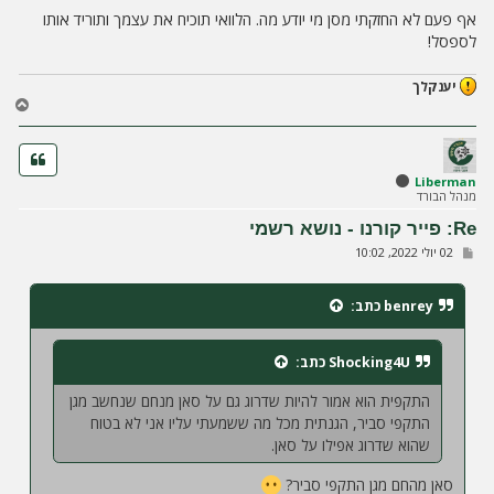
ה
אף פעם לא החזקתי מסן מי יודע מה. הלוואי תוכיח את עצמך ותוריד אותו
לספסל!
יענקלך
ח
ז
ר
ה
ל
Liberman
מנהל הבורד
מ
ע
Re: פייר קורנו - נושא רשמי
ל
ש
02 יולי 2022, 10:02
ה
ל
י
ח
benrey
כתב:
ה
Shocking4U
כתב:
התקפית הוא אמור להיות שדרוג גם על סאן מנחם שנחשב מגן
התקפי סביר, הגנתית מכל מה ששמעתי עליו אני לא בטוח
שהוא שדרוג אפילו על סאן.
סאן מהחם מגן התקפי סביר?