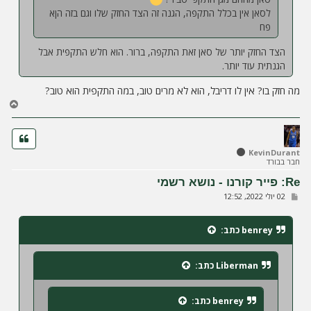
לסאן אין בכלל התקפה, הגנה זה הצד החזק שלו וגם בזה הןא
פח
הצד החזק יותר של סאן זאת התקפה, ברור. הוא חלש התקפית אבל
הגנתית עוד יותר.
מה חזק בו? אין לו דריבל, הוא לא מרים טוב, במה התקפית הוא טוב?
ח
ז
ר
ה
ל
KevinDurant
חבר בבורד
מ
ע
Re: פייר קורנו - נושא רשמי
ל
ש
02 יולי 2022, 12:52
ה
ל
י
ח
benrey
כתב:
ה
Liberman
כתב:
benrey
כתב: