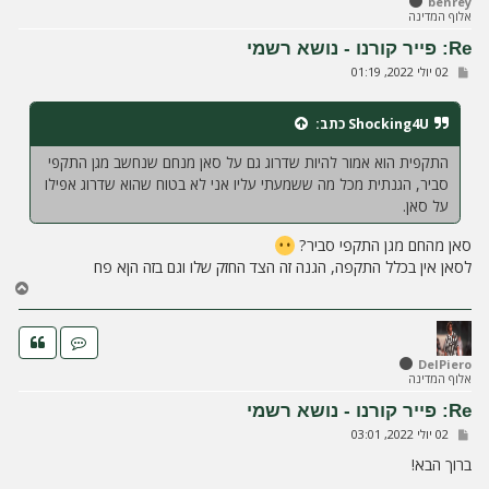
benrey
אלוף המדינה
מ
ע
Re: פייר קורנו - נושא רשמי
ל
ש
02 יולי 2022, 01:19
ה
ל
י
ח
Shocking4U
כתב:
ה
התקפית הוא אמור להיות שדרוג גם על סאן מנחם שנחשב מגן התקפי
סביר, הגנתית מכל מה ששמעתי עליו אני לא בטוח שהוא שדרוג אפילו
על סאן.
סאן מהחם מגן התקפי סביר?
לסאן אין בכלל התקפה, הגנה זה הצד החזק שלו וגם בזה הןא פח
ח
ז
ר
ה
ל
DelPiero
אלוף המדינה
מ
ע
Re: פייר קורנו - נושא רשמי
ל
ש
02 יולי 2022, 03:01
ה
ל
י
ברוך הבא!
ח