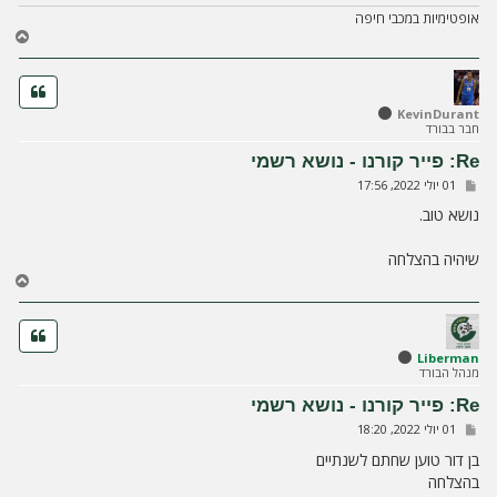
אופטימיות במכבי חיפה
ח
ז
ר
ה
ל
KevinDurant
חבר בבורד
מ
ע
Re: פייר קורנו - נושא רשמי
ל
ש
01 יולי 2022, 17:56
ה
ל
י
נושא טוב.
ח
ה
שיהיה בהצלחה
ח
ז
ר
ה
ל
Liberman
מנהל הבורד
מ
ע
Re: פייר קורנו - נושא רשמי
ל
ש
01 יולי 2022, 18:20
ה
ל
י
בן דור טוען שחתם לשנתיים
ח
בהצלחה
ה