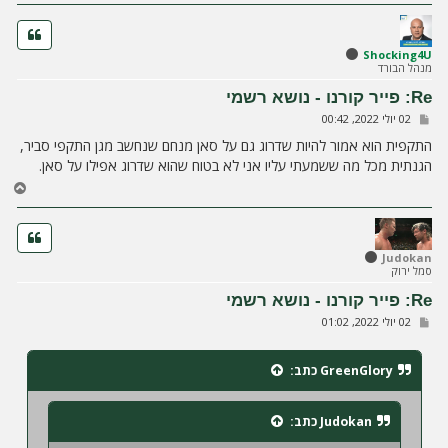
ז
ר
ה
ל
Shocking4U
מנהל הבורד
מ
ע
Re: פייר קורנו - נושא רשמי
ל
ש
02 יולי 2022, 00:42
ה
ל
י
התקפית הוא אמור להיות שדרוג גם על סאן מנחם שנחשב מגן התקפי סביר,
ח
הגנתית מכל מה ששמעתי עליו אני לא בטוח שהוא שדרוג אפילו על סאן.
ה
ח
ז
ר
ה
ל
Judokan
סמל ירוק
מ
ע
Re: פייר קורנו - נושא רשמי
ל
ש
02 יולי 2022, 01:02
ה
ל
י
ח
GreenGlory
כתב:
ה
Judokan
כתב: