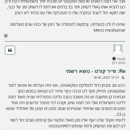
אבל אני רוצה להאמין שלצוות המקצועי יש תוכנית יותר משמעותית לגביו ולכן
רצו להביא אותו (אולי לשחק יותר ב3 בלמים ואז לתת לו לשחק סוג של כנף,
שזה דווקא יכול לעבוד במקרה שלו כי הטכניקה שלו עם הכדור לא רעה).
שיהיה לו ולנו בהצלחה, ובתקווה להתחלה של רומן של כמה שנים מוצלחות.
Merci meshumar
ח
ז
ר
ה
ל
Hulk
מ
קפטן ירוק
ע
ל
Re: פייר קורנו - נושא רשמי
ה
ש
01 יולי 2022, 18:43
ל
י
רכש טוב ומבחן גדול למחלקת הסקאוטינג, אם יהיה הצלחה אז אפשר לומר
ח
שסקאוטינג מדוייק חסך לנו הרבה כסף וסידר לנו מציאה בסכום נמוך.
ה
מבחינת קו מחשבה יש פה חשיבה נכונה הליגה הספרדית שנייה מאוד דומה
לליגה הישראלית אולי הכי דומה שיש, וקורנו לפי מספר פרשנים היה אחד
המגנים הטובים שם שהיחיד שמציינים שטוב ממנו זה המגן של ויאדוליד שהוא
בן 33…
לדעתי הקהל שלנו יעוף אליו מגן מאוד התקפי עם קרוסים טובים יכול לעזור
לנו לגוון את המשחק ולתת שטחים לחזיזה/ציבוטה