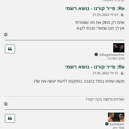
ע
ל
Re: פייר קורנו - נושא רשמי
ה
ש
01 יולי 2022, 21:25
ל
י
אתה רק מחזק את מה שאמרתי
ח
אין לך מגן שמאלי הגנתי לקו 4
ה
ח
ז
ר
ה
ל
GKagelmacher
אלוף המדינה
מ
ע
Re: פייר קורנו - נושא רשמי
ל
ש
01 יולי 2022, 21:30
ה
ל
י
מקווה שיהיה בסדר בהגנה. בהתקפה לדעתי יעשה את שלו.
ח
ה
הַזּוֹרְעִים בְּדִמְעָה בְּרִנָּה יִקְצֹרוּ
ח
ז
ר
ה
ל
Judokan
סמל ירוק
מ