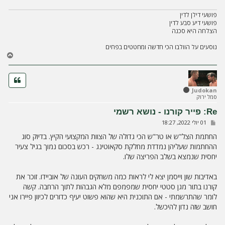
פושעי דילן לדין
פושעי דיע סבע לדין
הצלחה היא סכנה
נוסעים על הוולבו הכי חדשה ומחטטים בפחים
ח
ז
ר
ה
ל
Judokan
סמל ירוק
מ
ע
Re: פייר קורנו - נושא רשמי
ל
ש
01 יולי 2022, 18:27
ה
ל
י
החתמת הצל"ש או טר"ש הכי גדולה של הצוות המקצועי הקיץ. בדיוק סוג
ח
ההחתמות שעליהן נמדדת מחלקת סקאוטינג - רכש בסכום נמוך בגיל צעיר
ה
יחסית שנמצא בשלב הפריצה שלו.
באדיבות שון וייסמן יצא לי לראות כמה משחקים העונה של אוביידו. זוכר את
קורנו בתור מגן סטטי יחסית שמפמפם מלא הגבהות לתוך הרחבה. קשה
לומר שהתרשמתי - אם התוכנית היא שהוא פשוט יעיף כדורים לכיוון פיירו אני
חושב שזה נדון להיכשל.