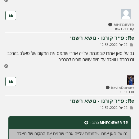
ז
ר
ה
ל
MHFC4EVER
מ
קודם כל נאמנות
ע
ל
Re: פייר קורנו - נושא רשמי
ה
ש
02 יולי 2022, 12:55
ל
י
גם על סאן אמרו שבמגמת עלייה אחרי שתפס את המקום של טאלב בהרכב
ח
ובנבחרת ו וואלה עד היום עושה חורים למכביר
ה
ח
ז
ר
ה
ל
KevinDurant
חבר בבורד
מ
ע
Re: פייר קורנו - נושא רשמי
ל
ש
02 יולי 2022, 12:57
ה
ל
י
ח
MHFC4EVER
כתב:
ה
גם על סאן אמרו שבמגמת עלייה אחרי שתפס את המקום של טאלב