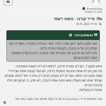
ה
ל
GreenGlory
מ
קודם כל נאמנות
ע
ל
Re: פייר קורנו - נושא רשמי
ה
ש
02 יולי 2022, 00:41
ל
י
ח
Judokan
כתב:
ה
הוא דווקא נחשב למגן שהיה בסדר גמור הגנתית בסגונדה. באוביידו הוא
שיחק בקו של 4 בהגנה, בקבוצת צמרת בליגה.
יודע לתת גוף ולבצע את הסגירות שלו. הסכנה היא בתיקולים מוגזמים
(סופג המון צהובים)
סיימו מקום 7, הם לא צמרת הליגה, לפחות לא לפי העונה האחרונה.
מה שכן הם היו אחת ההגנות הטובות בליגה, הם ועוד קבוצה אחת שברח לי
שמה ספגו הכי פחות, אבל זה לא מצביע הרבה רק עליו כי יכול להיות שהבלם
שביחד איתו הוא מעולה והוא חיפה אחריו הרבה, לא יודע, כי הנתון הזה תלוי
בהרבה דברים.
שיהיה לו בהצלחה.
נערך לאחרונה על ידי
GreenGlory
ב 02 יולי 2022, 00:49, נערך פעם 1 בסך הכל.
ח