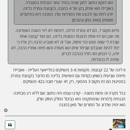
הוא דווקא נחשב למגן שהיה בסדר גמור הגנתית בסגונדה.
באוביידו הוא שיחק בקו של 4 בהגנה, בקבוצת צמרת בליגה.
יודע לתת גוף ולבצע את הסגירות שלו. הסכנה היא בתיקולים
מוגזמים (סופג המון צהובים)
סיימו מקום 7, הם לא צמרת הליגה, לפחות לא לפי העונה האחרונה.
מה שכן הם היו אחת ההגנות הטובות בליגה, הם ועוד קבוצה אחת
שברח לי שמה ספגו הכי פחות, אבל זה לא מצביע הרבה רק עליו כי
יכול להיות שהבלם שביחד איתו הוא מעולה והוא חיפה אחריו הרבה, לא
יודע, כי הנתון הזה תלוי בהרבה דברים.
שיהיה לו בהצלחה.
זו ליגה של 22 קבוצות. מקומות 3-6 משחקים בפלייאוף העלייה - ואוביידו
סיימה שביעית בשוויון נקודות עם השישית. בליגה כזו מדובר בקבוצת צמרת.
בספיגות הם היו מקום 3 מהסוף, רק 41 שערי חובה ב42 משחקים .
בכל מקרה זה פחות משנה - קורנו עצמו היה נחשב שם ללא רע מבחינה
הגנתית (למרות שההתקפה היא כביכול החלק החזק שלו).
הוא יהיה שדרוג על החורים של סאן בהגנה
ח
ז
ר
ה
ל