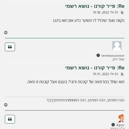
ע
ל
Re: פייר קורנו - נושא רשמי
ה
ש
01 יולי 2022, 19:50
ל
י
נקווה שעד שיגדל לו השיער נדע אם הוא בינגו.
ח
ה
ח
ז
ר
ה
ל
lemmacantor
מ
סמל ירוק
ע
ל
Re: פייר קורנו - נושא רשמי
ה
ש
01 יולי 2022, 19:51
ל
י
הוא שתל במרפאה של קונטה ורוני? בעצם אצל קונטה זו פאה.
ח
ה
הנה המהפך, הנה המהפך, הנה הממממהההפפפךךךך!
ח
ז
ר
ה
ל
Apoc
יו״ר הבורד