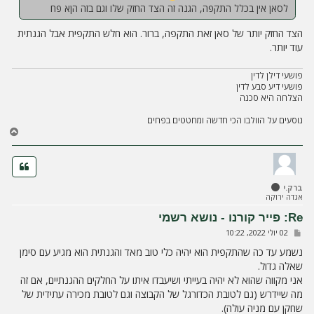
לסאן אין בכלל התקפה, הגנה זה הצד החזק שלו וגם בזה הןא פח
הצד החזק יותר של סאן זאת התקפה, ברור. הוא חלש התקפית אבל הגנתית
עוד יותר.
פושעי דילן לדין
פושעי דיע סבע לדין
הצלחה היא סכנה
נוסעים על הוולבו הכי חדשה ומחטטים בפחים
ח
ז
ר
ה
ל
ברק.י
מ
אגדה ירוקה
ע
ל
Re: פייר קורנו - נושא רשמי
ה
ש
02 יולי 2022, 10:22
ל
י
נשמע עד כה שהתקפית הוא יהיה כלי טוב מאד והגנתית הוא מגיע עם סימן
ח
שאלה גדול.
ה
אני מקווה שהוא לא יהיה בעייתי ושיעבדו איתו על החלקים ההגנתיים, אם זה
מה שיידרש (גם לטובת הכדורגל של הקבוצה וגם לטובת מכירה עתידית של
שחקן עם מניה עולה).