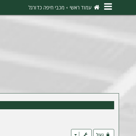
×
עמוד ראשי
מכבי חיפה כדורגל
ה
ת
ח
ב
ר
ו
ת
ה
ר
ש
מ
נעול