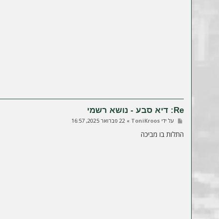
Re: דיא סבע - נושא רשמי
ש
על ידי
ToniKroos
»
22 פברואר 2025, 16:57
ל
י
התלות בו מביכה
ח
ה