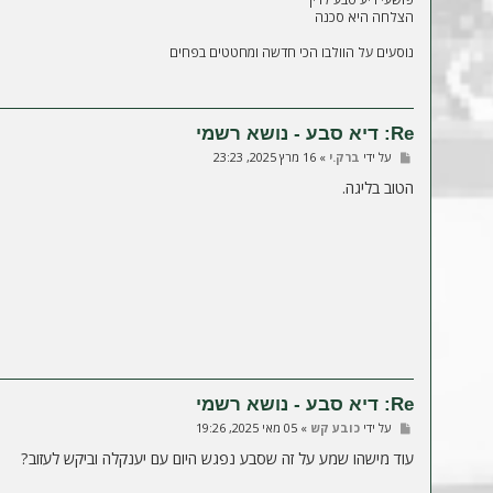
הצלחה היא סכנה
נוסעים על הוולבו הכי חדשה ומחטטים בפחים
Re: דיא סבע - נושא רשמי
ש
על ידי
ברק.י
»
16 מרץ 2025, 23:23
ל
י
הטוב בליגה.
ח
ה
Re: דיא סבע - נושא רשמי
ש
על ידי
כובע קש
»
05 מאי 2025, 19:26
ל
י
עוד מישהו שמע על זה שסבע נפגש היום עם יענקלה וביקש לעזוב?
ח
ה