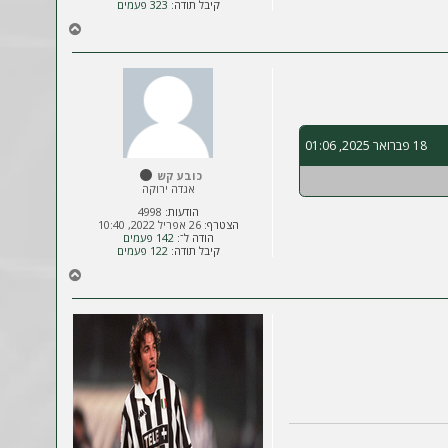
קיבל תודה:
323 פעמים
ח
ז
ר
ה
ל
מ
ע
18 פברואר 2025, 01:06
ל
ה
כובע קש
אגדה ירוקה
הודעות:
4998
הצטרף:
26 אפריל 2022, 10:40
הודה ל־:
142 פעמים
קיבל תודה:
122 פעמים
ח
ז
ר
ה
ל
מ
ע
ל
ה