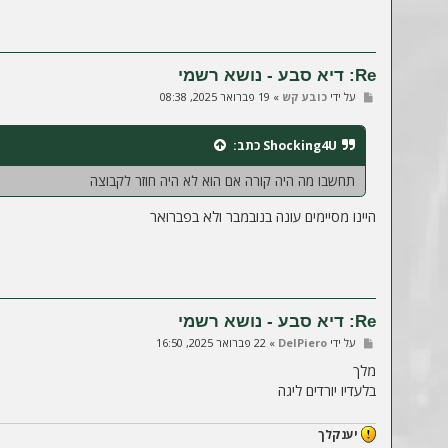
Re: דיא סבע - נושא רשמי
ש
על ידי
כובע קש
»
19 פברואר 2025, 08:38
ל
י
ח
Shocking4U
כתב:
ה
תחשבו מה היה קורה אם הוא לא היה חוזר לקבוצה
היינו מסיימים עונה בנובמבר ולא בפברואר
Re: דיא סבע - נושא רשמי
ש
על ידי
DelPiero
»
22 פברואר 2025, 16:50
ל
י
מלך
ח
בלעדיו יורדים ליגה
ה
יענקלך