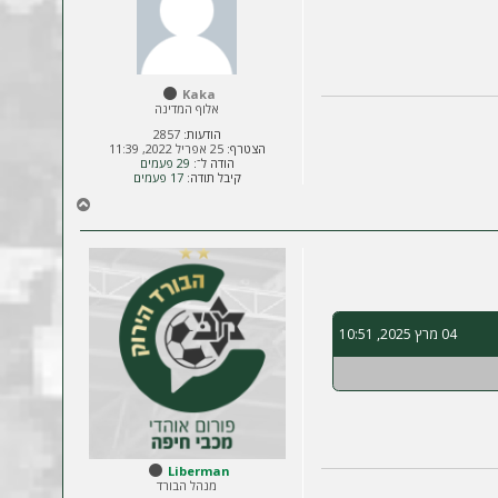
ל
מ
ע
ל
ה
Kaka
אלוף המדינה
הודעות:
2857
הצטרף:
25 אפריל 2022, 11:39
הודה ל־:
29 פעמים
קיבל תודה:
17 פעמים
ח
ז
ר
ה
ל
מ
ע
04 מרץ 2025, 10:51
ל
ה
Liberman
מנהל הבורד