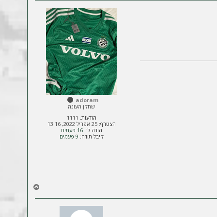
ר
ה
ל
מ
ע
ל
ה
adoram
שחקן העונה
הודעות:
1111
הצטרף:
25 אפריל 2022, 13:16
הודה ל־:
16 פעמים
קיבל תודה:
9 פעמים
ח
ז
ר
ה