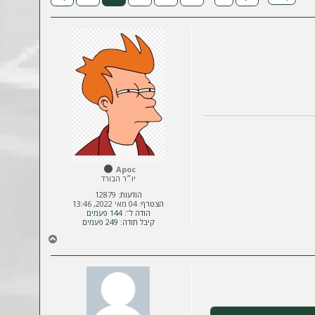
Apoc
יו״ר הבורד
הודעות:
12879
הצטרף:
04 מאי 2022, 13:46
הודה ל־:
144 פעמים
קיבל תודה:
249 פעמים
ח
ז
ר
ה
ל
מ
ע