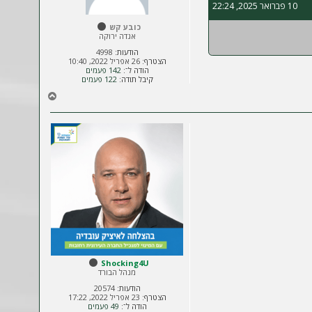
10 פברואר 2025, 22:24
ל
ה
כובע קש
אגדה ירוקה
הודעות:
4998
הצטרף:
26 אפריל 2022, 10:40
הודה ל־:
142 פעמים
קיבל תודה:
122 פעמים
ח
ז
ר
ה
ל
מ
ע
ל
ה
Shocking4U
מנהל הבורד
הודעות:
20574
הצטרף:
23 אפריל 2022, 17:22
הודה ל־:
49 פעמים