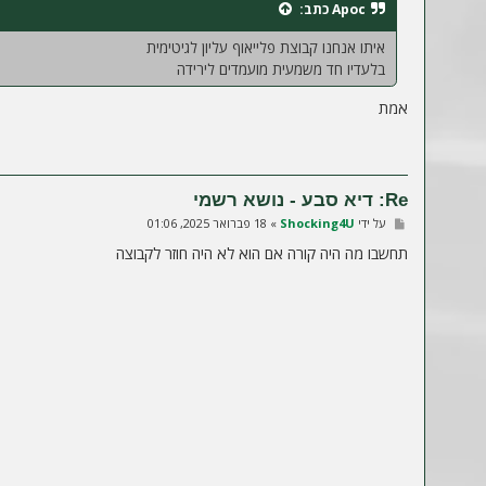
Apoc
כתב:
ה
איתו אנחנו קבוצת פלייאוף עליון לגיטימית
בלעדיו חד משמעית מועמדים לירידה
אמת
Re: דיא סבע - נושא רשמי
ש
על ידי
Shocking4U
»
18 פברואר 2025, 01:06
ל
י
תחשבו מה היה קורה אם הוא לא היה חוזר לקבוצה
ח
ה