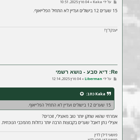
ש
על ידי
Kaka
»
04 מרץ 2025, 10:51
ל
י
15 שערים 12 בישולים ועדיין לא התחיל הפלייאוף.
ח
ה
יענקל'ך!
Re: דיא סבע - נושא רשמי
ש
על ידי
Liberman
»
04 מרץ 2025, 12:14
ל
י
ח
Kaka
כתב:
ה
15 שערים 12 בישולים ועדיין לא התחיל הפלייאוף.
אמרתי שהוא שחקן יותר טוב מאצילי, זוכרים?
אצילי נתן דאבל שערים בקבוצות הרבה יותר גדולות מהמכבי הנוכחית.
פושעי דילן לדין
פושעי דיע סבע לדין