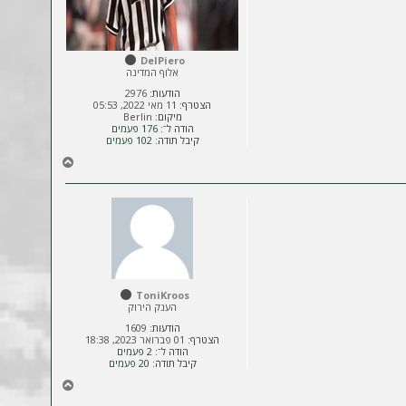
DelPiero
אלוף המדינה
הודעות:
2976
הצטרף:
11 מאי 2022, 05:53
מיקום:
Berlin
הודה ל־:
176 פעמים
קיבל תודה:
102 פעמים
ח
ז
ר
ה
ל
מ
ע
ל
ה
ToniKroos
הענק הירוק
הודעות:
1609
הצטרף:
01 פברואר 2023, 18:38
הודה ל־:
2 פעמים
קיבל תודה:
20 פעמים
ח
ז