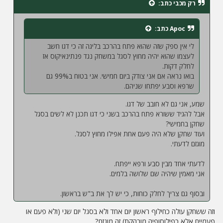
רק מכבי
כתב:
ה
Apoc
כתב:
לי אין ספק שזה שהוא פתח בהרכב בליגה זה כי דגו חשב
לעצמו שהוא יהיה מחוץ לסגל במשחק נגד פנתינאיקוס אז
לחלק דקות.
בואו נראה אם אני צודק ביום חמישי. אני בטוח ב99% גם
שרפא וסבע יפתחו שניהם.
שמע, אני גם לא חובב של דגו.
אבל להגיד ששורא פתח בהרכב בשני כי דגו תכנן לא לשים בסגל
שחקן בחמישי?
ועוד שחקן שלא היה פעם אחת אפילו מחוץ לסגל.
מוגזם לדעתי.
לדעתי אחד מבין סבע ורפא ייפתח.
אני מאמין שיהיה שם שלושה בלמים.
ובסוף גם צריך לחלק כוחות, כי יש לך את ב"ש בראשון.
וזה ששחקן עולה כחילוף ראשון יום אחד ולא בסגל יום שני (ולא פעם או
פעמיים אלא כפילוסופיה מובהקת) זה מוגזם?