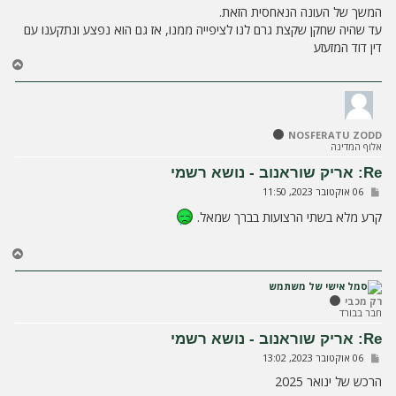
י
המשך של העונה הנאחסית הזאת.
ח
עד שהיה שחקן שקצת גרם לנו לציפייה ממנו, אז גם הוא נפצע ונתקענו עם
ה
דין דוד המזעזע
ח
ז
ר
ה
ל
NOSFERATU ZODD
מ
אלוף המדינה
ע
ל
Re: אריק שוראנוב - נושא רשמי
ה
ש
06 אוקטובר 2023, 11:50
ל
י
קרע מלא בשתי הרצועות בברך שמאל.
ח
ה
ח
ז
ר
ה
רק מכבי
חבר בבורד
ל
מ
Re: אריק שוראנוב - נושא רשמי
ע
ש
06 אוקטובר 2023, 13:02
ל
ל
ה
י
הרכש של ינואר 2025
ח