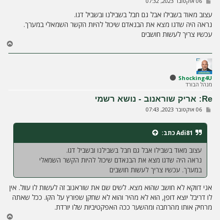
ש
06 אוקטובר 2023, 07:32
ל
י
עצוב מאוד בשבילו אבל גם חבל בשבילנו ובשביל דגו.
ח
נראה היה שדגו מצא את הבנאדם שיכול להיות הקשר השמאלי במערך.
ה
עכשיו צריך לעשות חושבים
ח
ז
ר
ה
ל
Shocking4U
מנהל הבורד
מ
ע
Re: אריק שוראנוב - נושא רשמי
ל
ש
06 אוקטובר 2023, 07:43
ה
ל
י
ח
Adi81
כתב:
ה
עצוב מאוד בשבילו אבל גם חבל בשבילנו ובשביל דגו.
נראה היה שדגו מצא את הבנאדם שיכול להיות הקשר השמאלי
במערך. עכשיו צריך לעשות חושבים
אני דווקא לא חושב שהוא מצא. לשים שם את שוראנוב זה לעשות לו עוול. אין
לו דריבל יוצא דופן, הוא לא מהיר והוא לא שחקן שפורץ על הקו. ככל שאתה
מרחיק אותו מהרחבה ומהשער ככה האפקטיביות שלו יורדת.
ח