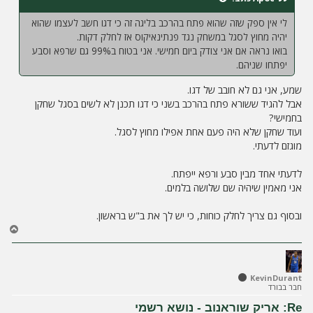
לי אין ספק שזה שהוא פתח בהרכב בליגה זה כי דגו חשב לעצמו שהוא
יהיה מחוץ לסגל במשחק נגד פנתינאיקוס אז לחלק דקות.
בואו נראה אם אני צודק ביום חמישי. אני בטוח ב99% גם שרפא וסבע
יפתחו שניהם.
שמע, אני גם לא חובב של דגו.
אבל להגיד ששורא פתח בהרכב בשני כי דגו תכנן לא לשים בסגל שחקן
בחמישי?
ועוד שחקן שלא היה פעם אחת אפילו מחוץ לסגל.
מוגזם לדעתי.
לדעתי אחד מבין סבע ורפא ייפתח.
אני מאמין שיהיה שם שלושה בלמים.
ובסוף גם צריך לחלק כוחות, כי יש לך את ב"ש בראשון.
ח
ז
ר
ה
ל
KevinDurant
חבר בבורד
מ
ע
Re: אריק שוראנוב - נושא רשמי
ל