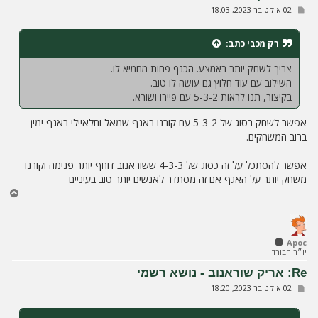
ש
02 אוקטובר 2023, 18:03
ה
ל
י
ח
רק מכבי
כתב:
ה
צריך לשחק יותר באמצע. הכנף פחות מחמיא לו.
השילוב עם עוד חלוץ גם עושה לו טוב.
בקיצור, תנו לראות 5-3-2 עם פיירו ושורא.
אפשר לשחק בסוג של 5-3-2 עם קורנו באגף שמאל וחלאיילי באגף ימין
ברוב המשחקים.
אפשר להסתכל על זה כסוג של 4-3-3 ששוראנוב דוחף יותר פנימה וקורנו
משחק יותר על האגף אם זה מסתדר לאנשים יותר טוב בעיניים
ח
ז
ר
ה
ל
Apoc
יו״ר הבורד
מ
ע
Re: אריק שוראנוב - נושא רשמי
ל
ש
02 אוקטובר 2023, 18:20
ה
ל
י
ח