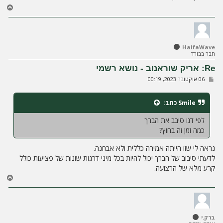
ח
ז
ר
ה
ל
HaifaWave
מ
חבר בבורד
ע
ל
Re: אריק שוראנוב - נושא רשמי
ה
ש
06 אוקטובר 2023, 00:19
ל
י
ח
Smile
כתב:
ה
לפי דגו סיבב את הברך
כמה זמן זה בחוץ?
נראה לי שזו הייתה אמירה כללית ולא אבחנה.
לדעתי סיבוב של הברך יכול להיות בכל מיני דרגות שונות של פציעות כולל
קרע מלא של הרצועה.
ח
ז
ר
ה
ל
ברק.י
מ