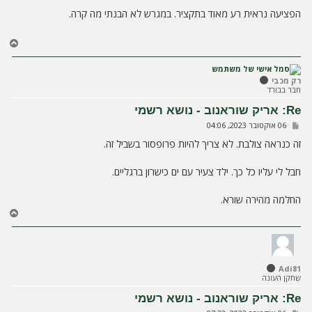
ל
י
הפציעה נראית רע מאוד בתקציר. במגרש לא הבנתי מה קרה.
ח
ה
ח
ז
ר
ה
רק מכבי
חבר בבורד
ל
מ
Re: אריק שוראנוב - נושא רשמי
ע
ש
06 אוקטובר 2023, 04:06
ל
ל
ה
י
זה כנראה צולבת. לא צריך להיות פרופסור בשביל זה.
ח
ה
חבל לי עליו כל כך. ילד צעיר עם ים כישרון ברגליים.
החלמה מהירה שורא.
ח
ז
ר
ה
ל
Adi81
מ
שחקן העונה
ע
ל
Re: אריק שוראנוב - נושא רשמי
ה