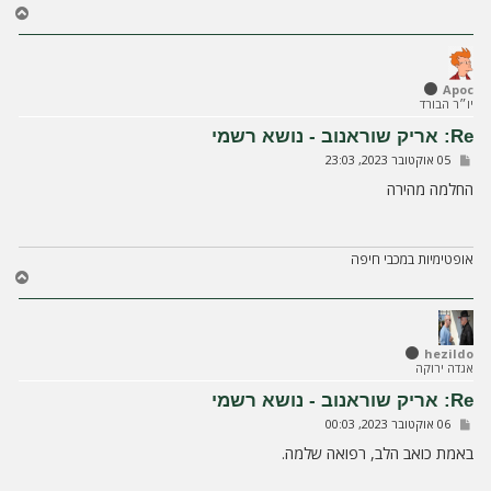
ח
ז
ר
ה
ל
Apoc
יו״ר הבורד
מ
ע
Re: אריק שוראנוב - נושא רשמי
ל
ש
05 אוקטובר 2023, 23:03
ה
ל
י
החלמה מהירה
ח
ה
אופטימיות במכבי חיפה
ח
ז
ר
ה
ל
hezildo
אגדה ירוקה
מ
ע
Re: אריק שוראנוב - נושא רשמי
ל
ש
06 אוקטובר 2023, 00:03
ה
ל
י
באמת כואב הלב, רפואה שלמה.
ח
ה