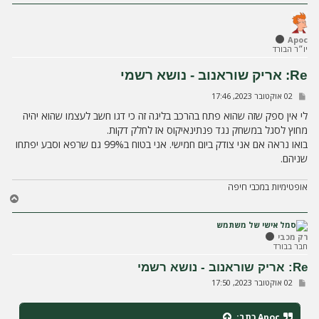
ה
Apoc
יו״ר הבורד
Re: אריק שוראנוב - נושא רשמי
ש
02 אוקטובר 2023, 17:46
ל
י
לי אין ספק שזה שהוא פתח בהרכב בליגה זה כי דגו חשב לעצמו שהוא יהיה
ח
מחוץ לסגל במשחק נגד פנתינאיקוס אז לחלק דקות.
ה
בואו נראה אם אני צודק ביום חמישי. אני בטוח ב99% גם שרפא וסבע יפתחו
שניהם.
אופטימיות במכבי חיפה
ח
ז
ר
ה
רק מכבי
חבר בבורד
ל
מ
Re: אריק שוראנוב - נושא רשמי
ע
ש
02 אוקטובר 2023, 17:50
ל
ל
ה
י
ח
Apoc
כתב:
ה