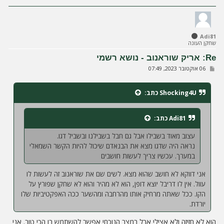
ז
ר
ה
ל
Adi81
מ
שחקן העונה
ע
ל
Re: אריק שוראנוב - נושא רשמי
ה
ש
06 אוקטובר 2023, 07:49
ל
י
ח
Shocking4U
כתב:
ה
Adi81
כתב:
עצוב מאוד בשבילו אבל גם חבל בשבילנו ובשביל דגו.
נראה היה שדגו מצא את הבנאדם שיכול להיות הקשר השמאלי
במערך. עכשיו צריך לעשות חושבים
אני דווקא לא חושב שהוא מצא. לשים שם את שוראנוב זה לעשות לו
עוול. אין לו דריבל יוצא דופן, הוא לא מהיר והוא לא שחקן שפורץ על
הקו. ככל שאתה מרחיק אותו מהרחבה ומהשער ככה האפקטיביות שלו
יורדת.
הוא לא חזיזה ולא אצילי אבל במצב הנוכחי אפשר להשתמש בו הכי טוב. אני