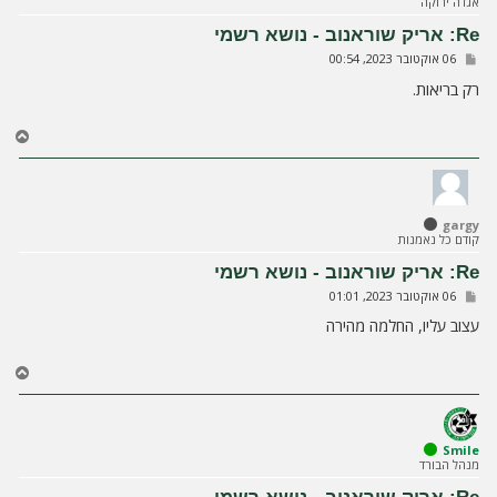
אגדה ירוקה
ע
ל
Re: אריק שוראנוב - נושא רשמי
ה
ש
06 אוקטובר 2023, 00:54
ל
י
רק בריאות.
ח
ה
ח
ז
ר
ה
ל
gargy
מ
קודם כל נאמנות
ע
ל
Re: אריק שוראנוב - נושא רשמי
ה
ש
06 אוקטובר 2023, 01:01
ל
י
עצוב עליו, החלמה מהירה
ח
ה
ח
ז
ר
ה
ל
Smile
מנהל הבורד
מ
ע