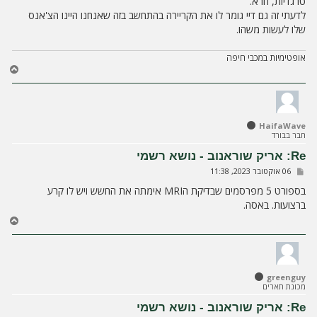
טרגדיות, חרא.
ה
לדעתי זה גם דיי גומר לו את הקריירה בהתחשב בזה שאנחנו היינו הצ'אנס
שלו לעשות משהו.
אופטימיות במכבי חיפה
ח
ז
ר
ה
ל
HaifaWave
מ
חבר בבורד
ע
ל
Re: אריק שוראנוב - נושא רשמי
ה
ש
06 אוקטובר 2023, 11:38
ל
י
בספורט 5 מפרסמים שבדיקת הMRI אימתה את החשש ויש לו קרע
ח
ברצועות. באסה.
ה
ח
ז
ר
ה
ל
greenguy
מ
מכונת תארים
ע
ל
Re: אריק שוראנוב - נושא רשמי
ה