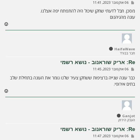
ש
06 אוקטובר 2023, 11:41
ל
י
מסכן. חבל לדעתי שחקן שיכול היה להתפתח יפה אצלנו.
ח
עונה מהגיהנום
ה
ח
ז
ר
ה
ל
HaifaWave
מ
חבר בבורד
ע
ל
Re: אריק שוראנוב - נושא רשמי
ה
ש
06 אוקטובר 2023, 11:45
ל
י
כבר עונה שנייה ברציפות ששחקן צעיר שלנו גומר את העונה בתחילת שלב
ח
בתים אירופי.
ה
ח
ז
ר
ה
ל
Ganjot
מ
הענק הירוק
ע
ל
Re: אריק שוראנוב - נושא רשמי
ה
ש
06 אוקטובר 2023, 11:47
ל