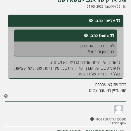
Re: אריק שוראנוב - נושא רשמי
ל
ש
06 אוקטובר 2023, 01:05
ה
ל
י
ח
אליאור
כתב:
ה
Smile
כתב:
לפי דגו סיבב את הברך
כמה זמן זה בחוץ?
נראה לי שזו הייתה אמירה כללית ולא אבחנה.
לדעתי סיבוב של הברך יכול להיות בכל מיני דרגות שונות של פציעות
כולל קרע מלא של הרצועה.
ברור שזו לא אבחנה
הוא עדיין לא עבר צילום
ח
ז
ר
ה
ל
NOSFERATU ZODD
מ
אלוף המדינה
ע
ל