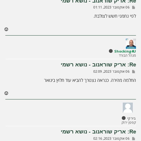
Re: אריק שוראנוב - נושא רשמי
ה
ש
06 אוקטובר 2023, 01:11
ל
י
לפי נחמני חשש לצולבת.
ח
ה
ח
ז
ר
ה
ל
Shocking4U
מנהל הבורד
מ
ע
Re: אריק שוראנוב - נושא רשמי
ל
ש
06 אוקטובר 2023, 02:09
ה
ל
י
החלמה מהירה. כנראה נצטרך להביא עוד חלוץ בינואר
ח
ה
ח
ז
ר
ה
ל
בירקי
מ
קפטן ירוק
ע
ל
Re: אריק שוראנוב - נושא רשמי
ה
ש
06 אוקטובר 2023, 02:16