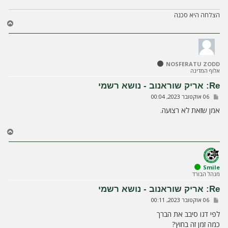
הצלחה היא סכנה
ח
ז
ר
ה
ל
NOSFERATU ZODD
מ
אלוף המדינה
ע
ל
Re: אריק שוראנוב - נושא רשמי
ה
ש
06 אוקטובר 2023, 00:04
ל
י
אמן שזאת לא רצועה.
ח
ה
ח
ז
ר
ה
ל
Smile
מנהל הבורד
מ
ע
Re: אריק שוראנוב - נושא רשמי
ל
ש
06 אוקטובר 2023, 00:11
ה
ל
י
לפי דגו סיבב את הברך
ח
כמה זמן זה בחוץ?
ה