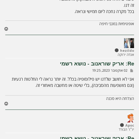
זה דגו.
בכל מקרה נחכה ליום חמישי ונראה.
אופטימיות במכבי חיפה
ח
ז
ר
ה
ל
hezildo
אגדה ירוקה
מ
ע
Re: אריק שוראנוב - נושא רשמי
ל
ש
02 אוקטובר 2023, 19:25
ה
ל
י
אני לא חושב שלדגו יש פילוסופיה בכלל. זה יותר נראה לי החלטות רגעיות
ח
(וגם מושפעות מהסביבה), בלי שיטה או מחשבה מאחורי זה.
ה
הצלחה היא סכנה
ח
ז
ר
ה
ל
Apoc
יו״ר הבורד
מ
ע
Re: אריק שוראנוב - נושא רשמי