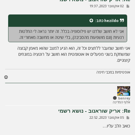
ל
ש
02 אוקטובר 2023, 19:37
ה
ל
י
ח
hezildo
כתב:
ה
אני לא חושב שלדגו יש פילוסופיה בכלל. זה יותר נראה לי החלטות
רגעיות (וגם מושפעות מהסביבה), בלי שיטה או מחשבה מאחורי זה.
אני חושב שמעבר ללחצים וכל זה, הוא הגיע למצב שהוא מאמן קבוצה
שמשחקת בשני מפעלים אז אוטומטית הוא חושב על רוטציה במונחים
קיצוניים.
אופטימיות במכבי חיפה
ח
ז
ר
ה
ל
benrey
אלוף המדינה
מ
ע
Re: אריק שוראנוב - נושא רשמי
ל
ש
05 אוקטובר 2023, 22:52
ה
ל
י
כואב הלב עליו….
ח
ה