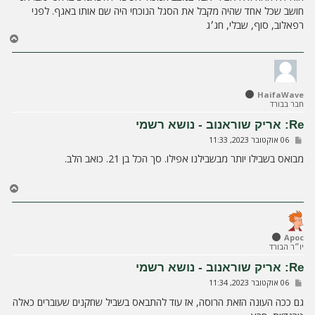
חושב שכל אחד שהיה מקבל את הסגל הנוכחי היה שם אותו באגף. לפני
רפאלוב, סוף, שבלי, חג׳ג
ח
ז
ר
ה
ל
HaifaWave
מ
חבר בבורד
ע
ל
Re: אריק שוראנוב - נושא רשמי
ה
ש
06 אוקטובר 2023, 11:33
ל
י
מבואס בשבילו יותר מבשבילנו אפילו. סך הכל בן 21. כואב הלב.
ח
ה
ח
ז
ר
ה
ל
Apoc
יו״ר הבורד
מ
ע
Re: אריק שוראנוב - נושא רשמי
ל
ש
06 אוקטובר 2023, 11:34
ה
ל
י
גם ככה העונה הזאת הרוסה, אז עוד להתבאס בשביל שחקנים שעוברים כאלה
ח