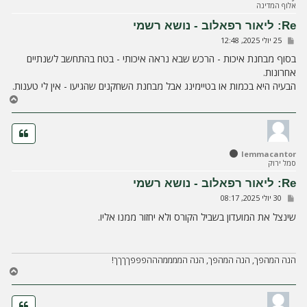
אלוף המדינה
מ
ע
Re: ליאור רפאלוב - נושא רשמי
ל
ש
25 יולי 2025, 12:48
ה
ל
י
בסוף מבחנת איכות - הרכש שבא נראה איכותי - בטח בהתחשב לשנתיים
ח
אחרונות.
ה
הבעיה היא בכמות או בטיימינג אבל מבחנת השחקנים שהגיעו - אין לי טענות.
ח
ז
ר
ה
ל
lemmacantor
מ
סמל ירוק
ע
ל
Re: ליאור רפאלוב - נושא רשמי
ה
ש
30 יולי 2025, 08:17
ל
י
שינצל את המועדון בשביל הקורס ולא יחזור ממנו אליו.
ח
ה
הנה המהפך, הנה המהפך, הנה הממממהההפפפךךךך!
ח
ז
ר
ה