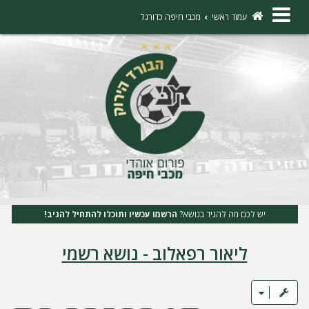
×
עמוד ראשי
מכבי חיפה כדורגל
ה
ת
ח
ב
ר
ו
ת
יש לכם מה להגיד בנושא?
הרשמו עכשיו ותוכלו להתחיל להגיב!
ה
ליאור רפאלוב - נושא רשמי
ר
ש
מ