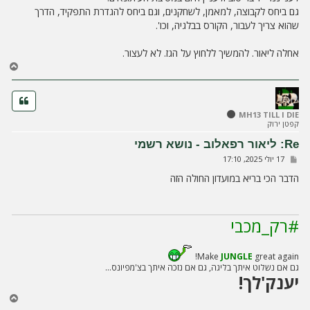
גם ביחס לקבוצה, למאמן, לשחקנים, וגם ביחס להגדרת התפקיד, הדרך
שהוא צריך לעבור, הקורס בבלגיה, וכו'.
אחלה ליאור. להמשיך ללחוץ על הגז. לא לעצור.
ח
ז
ר
ה
ל
MH13 TILL I DIE
קפטן ירוק
מ
ע
Re: ליאור רפאלוב - נושא רשמי
ל
ש
17 יולי 2025, 17:10
ה
ל
י
הדבר הכי בריא במועדון החולה הזה
ח
ה
#רק_מכבי
Make
JUNGLE
great again!
גם אם נשלוט איתך בליגה, גם אם נזכה איתך בצ'מפיונס...
יענק'לך!
ח
ז