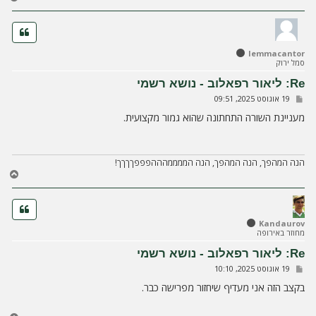
ז
ר
ה
ל
lemmacantor
מ
סמל ירוק
ע
ל
Re: ליאור רפאלוב - נושא רשמי
ה
ש
19 אוגוסט 2025, 09:51
ל
י
מעניינת השורה התחתונה שהוא גמור מקצועית.
ח
ה
הנה המהפך, הנה המהפך, הנה הממממהההפפפךךךך!
ח
ז
ר
ה
ל
Kandaurov
מחוזר באירופה
מ
ע
Re: ליאור רפאלוב - נושא רשמי
ל
ש
19 אוגוסט 2025, 10:10
ה
ל
י
בקצב הזה אני מעדיף שיחזור מפרישה כבר.
ח
ה