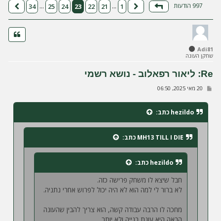
ה
997 הודעות
34
25
24
23
22
21
1
…
…
דף
23
מתוך
34
הקודם
הבא
Adi81
שחקן העונה
Re: ליאור רפאלוב - נושא רשמי
ש
20 מאי 2025, 06:50
ל
י
ח
hezildo
כתב:
ה
MH13 TILL I DIE
כתב:
hezildo
כתב:
חבל שיצא לו משחק פרישה כזה.
לא ברור לי למה הוא לא היה יכול לפרוש אחרי נתניה.
מחכה לו הרבה עבודה קשה, הוא צריך להבין שהעונה
הבאה היא עונת בנייה ולא יותר.