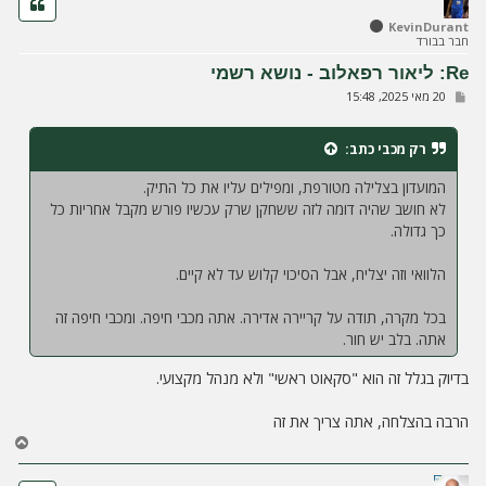
ה
ל
KevinDurant
חבר בבורד
מ
ע
Re: ליאור רפאלוב - נושא רשמי
ל
ש
20 מאי 2025, 15:48
ה
ל
י
ח
רק מכבי
כתב:
ה
המועדון בצלילה מטורפת, ומפילים עליו את כל התיק.
לא חושב שהיה דומה לזה ששחקן שרק עכשיו פורש מקבל אחריות כל
כך גדולה.
הלוואי וזה יצליח, אבל הסיכוי קלוש עד לא קיים.
בכל מקרה, תודה על קריירה אדירה. אתה מכבי חיפה. ומכבי חיפה זה
אתה. בלב יש חור.
בדיוק בגלל זה הוא "סקאוט ראשי" ולא מנהל מקצועי.
הרבה בהצלחה, אתה צריך את זה
ח
ז
ר