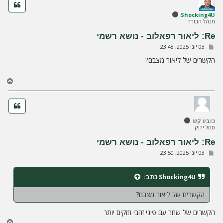
ה
ל
Shocking4U
מנהל הבורד
מ
ע
Re: ליאור רפאלוב - נושא רשמי
ל
ש
03 יוני 2025, 23:48
ה
ל
י
הקשרים של ליאור מצבם?
ח
ה
ח
ז
ר
ה
ל
כובע קש
מ
סמל ירוק
ע
ל
Re: ליאור רפאלוב - נושא רשמי
ה
ש
03 יוני 2025, 23:50
ל
י
ח
Shocking4U
כתב:
ה
הקשרים של ליאור מצבם?
הקשרים של שחר עם פיני זהבי חזקים יותר
ח