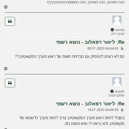
הנה המהפך, הנה המהפך, הנה הממממהההפפפךךךך!
ח
ז
ר
ה
ל
חזיזוש
מ
קפטן ירוק
ע
ל
Re: ליאור רפאלוב - נושא רשמי
ה
ש
05 אוגוסט 2025, 08:37
ל
י
הם לא רוצים להפסיק עם הבדיחה הזאת של ראש מערך הסקאוטינג??
ח
ה
ח
ז
ר
ה
ל
Adi81
מ
שחקן העונה
ע
ל
Re: ליאור רפאלוב - נושא רשמי
ה
ש
05 אוגוסט 2025, 14:27
ל
י
בשביל להיות ראש מערך הסקאוטינג צריך להיות מערך כלשהוא של
ח
סקאוטינג ולא נראה לי שיש משהו כזה
ה