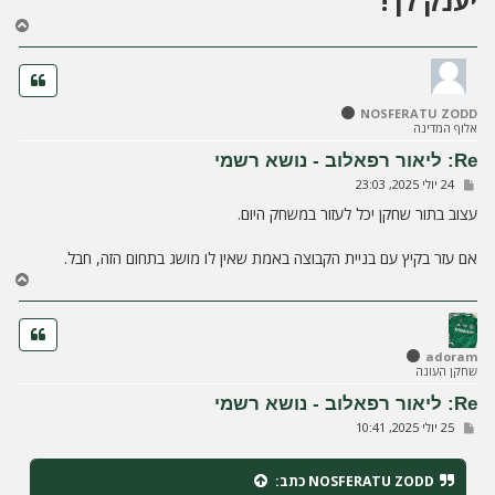
יענק'לך!
ח
ז
ר
ה
ל
NOSFERATU ZODD
מ
אלוף המדינה
ע
ל
Re: ליאור רפאלוב - נושא רשמי
ה
ש
24 יולי 2025, 23:03
ל
י
עצוב בתור שחקן יכל לעזור במשחק היום.
ח
ה
אם עזר בקיץ עם בניית הקבוצה באמת שאין לו מושג בתחום הזה, חבל.
ח
ז
ר
ה
ל
adoram
שחקן העונה
מ
ע
Re: ליאור רפאלוב - נושא רשמי
ל
ש
25 יולי 2025, 10:41
ה
ל
י
ח
NOSFERATU ZODD
כתב:
ה