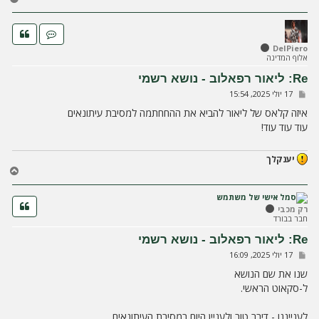
ז
ר
ה
ל
DelPiero
אלוף המדינה
מ
ע
Re: ליאור רפאלוב - נושא רשמי
ל
ש
17 יולי 2025, 15:54
ה
ל
י
איזה קלאס של ליאור להביא את ההחחתמה למסיבת עיתונאים
ח
עוד עוד עוד!
ה
יענקלך
ח
ז
ר
ה
רק מכבי
חבר בבורד
ל
מ
Re: ליאור רפאלוב - נושא רשמי
ע
ש
17 יולי 2025, 16:09
ל
ל
ה
י
שנו את שם הנושא
ח
ל-סקאוט הראשי.
ה
לענייננו - דיבר טוב ולעניין היום במסיבת העיתונאים.