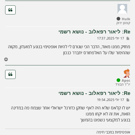
ר
ה
ל
Hulk
מ
קפטן ירוק
ע
ל
Re: ליאור רפאלוב - נושא רשמי
ה
ש
17 יולי 2025, 17:37
ל
י
מחזיק ממנו מאוד, הדבר הכי שגורם לי להיות אופטימי בנוגע למועדון, מקווה
ח
שההימור שלו על האלפחורס יתברר כנכון
ה
ח
ז
ר
ה
ל
Apoc
יו״ר הבורד
מ
ע
Re: ליאור רפאלוב - נושא רשמי
ל
ש
17 יולי 2025, 19:54
ה
ל
י
יש לו קלאס שלא היה לאף שחקן כדורגל ישראלי אחר שצמח פה במדינה
ח
הזאת, את זה לא יקחו ממנו
ה
בנוגע למקצועי נשפוט בהמשך
אופטימיות במכבי חיפה