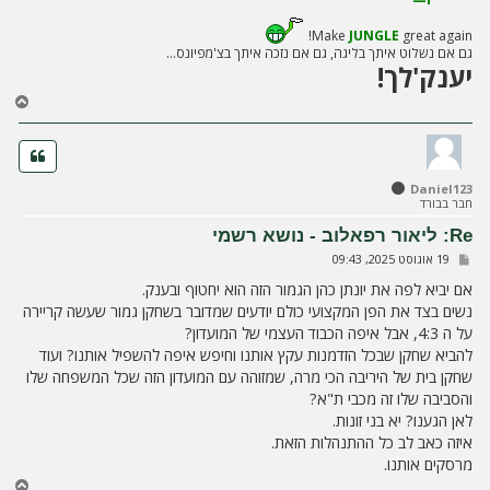
Make
JUNGLE
great again!
גם אם נשלוט איתך בליגה, גם אם נזכה איתך בצ'מפיונס...
יענק'לך!
ח
ז
ר
ה
ל
Daniel123
מ
חבר בבורד
ע
ל
Re: ליאור רפאלוב - נושא רשמי
ה
ש
19 אוגוסט 2025, 09:43
ל
י
אם יביא לפה את יונתן כהן הגמור הזה הוא יחטוף ובענק.
ח
נשים בצד את הפן המקצועי כולם יודעים שמדובר בשחקן גמור שעשה קריירה
ה
על ה 4:3, אבל איפה הכבוד העצמי של המועדון?
להביא שחקן שבכל הזדמנות עקץ אותנו וחיפש איפה להשפיל אותנו? ועוד
שחקן בית של היריבה הכי מרה, שמזוהה עם המועדון הזה שכל המשפחה שלו
והסביבה שלו זה מכבי ת"א?
לאן הגענו? יא בני זונות.
איזה כאב לב כל ההתנהלות הזאת.
מרסקים אותנו.
ח