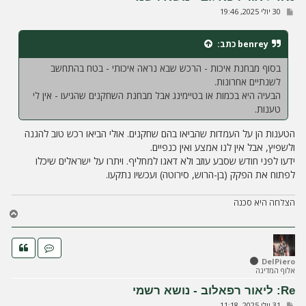
ל
ש
30 יולי 2025, 19:46
ה
ל
י
ח
benrey
כתב:
ה
בסוף מבחנת איכות - הרכש שבא נראה איכותי - בטח בהתחשב
לשנתיים אחרונות.
הבעיה היא בכמות או בטיימינג אבל מבחנת השחקנים שהגיעו - אין לי
טענות.
הטענות הן על העמדות שהביאו בהם שחקנים. אולי הביאו רכש טוב להגנה
ולשפיץ, אבל אין לנו אמצע ואין כנפיים.
ידעו לפני חודש שסבע עוזב ולא דאגו למחליף. ויתרו על ישראלים שיכלו
לפתוח את הפקק (בן-הרוש, סירוטה) ועכשיו נתקעו.
הצלחה היא סכנה
ח
ז
ר
ה
ל
DelPiero
אלוף המדינה
מ
ע
Re: ליאור רפאלוב - נושא רשמי
ל
ש
31 יולי 2025, 11:18