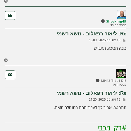
ח
ז
ר
ה
ל
Shocking4U
מנהל הבורד
מ
ע
Re: ליאור רפאלוב - נושא רשמי
ל
ש
15 אוגוסט 2025, 15:09
ה
ל
י
בובה מביכה. תתבייש
ח
ה
ח
ז
ר
ה
ל
MH13 TILL I DIE
קפטן ירוק
מ
ע
Re: ליאור רפאלוב - נושא רשמי
ל
ש
16 אוגוסט 2025, 21:20
ה
ל
י
תתפטר. אסור לך לעבוד תחת ההנהלה הזאת.
ח
ה
#רק_מכבי