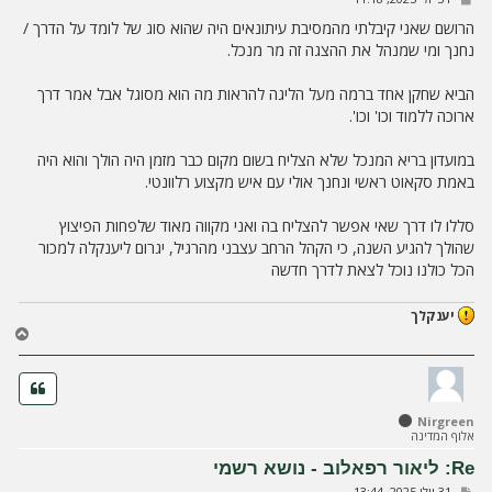
ה
ל
י
הרושם שאני קיבלתי מהמסיבת עיתונאים היה שהוא סוג של לומד על הדרך /
ח
נחנך ומי שמנהל את ההצגה זה מר מנכל.
ה
הביא שחקן אחד ברמה מעל הליגה להראות מה הוא מסוגל אבל אמר דרך
ארוכה ללמוד וכו' וכו'.
במועדון בריא המנכל שלא הצליח בשום מקום כבר מזמן היה הולך והוא היה
באמת סקאוט ראשי ונחנך אולי עם איש מקצוע רלוונטי.
סללו לו דרך שאי אפשר להצליח בה ואני מקווה מאוד שלפחות הפיצוץ
שהולך להגיע השנה, כי הקהל הרחב עצבני מהרגיל, יגרום ליענקלה למכור
הכל כולנו נוכל לצאת לדרך חדשה
יענקלך
ח
ז
ר
ה
ל
Nirgreen
מ
אלוף המדינה
ע
ל
Re: ליאור רפאלוב - נושא רשמי
ה
ש
31 יולי 2025, 13:44