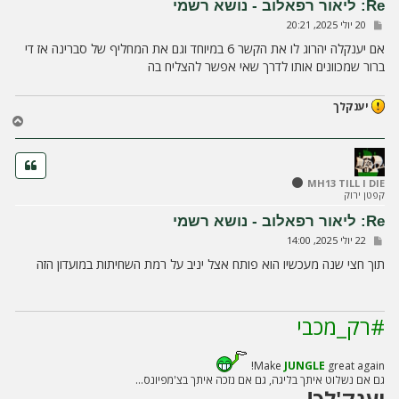
Re: ליאור רפאלוב - נושא רשמי
ל
ש
20 יולי 2025, 20:21
ה
ל
י
אם יענקלה יהרוג לו את הקשר 6 במיוחד וגם את המחליף של סברינה אז די
ח
ברור שמכוונים אותו לדרך שאי אפשר להצליח בה
ה
יענקלך
ח
ז
ר
ה
ל
MH13 TILL I DIE
קפטן ירוק
מ
ע
Re: ליאור רפאלוב - נושא רשמי
ל
ש
22 יולי 2025, 14:00
ה
ל
י
תוך חצי שנה מעכשיו הוא פותח אצל יניב על רמת השחיתות במועדון הזה
ח
ה
#רק_מכבי
Make
JUNGLE
great again!
גם אם נשלוט איתך בליגה, גם אם נזכה איתך בצ'מפיונס...