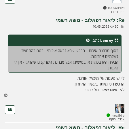
ל
Daniel123
מ
חבר בבורד
ע
ל
Re: ליאור רפאלוב - נושא רשמי
ה
ש
30 יולי 2025, 10:45
ל
י
ח
benrey
כתב:
ה
בסוף מבחנת איכות - הרכש שבא נראה איכותי - בטח בהתחשב
לשנתיים אחרונות.
הבעיה היא בכמות או בטיימינג אבל מבחנת השחקנים שהגיעו - אין לי
טענות.
לי יש טענות על מיכאל אוחנה.
הרכש הכי מיותר בעשור האחרון.
לא משהו שאני יכול להבין.
ח
ז
ר
ה
ל
hezildo
אגדה ירוקה
מ
ע
Re: ליאור רפאלוב - נושא רשמי