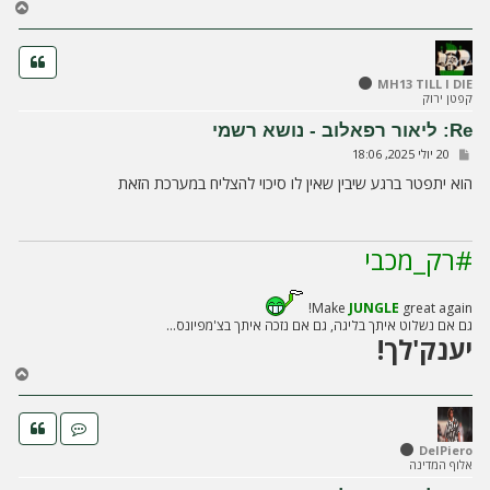
ח
ז
ר
ה
ל
MH13 TILL I DIE
קפטן ירוק
מ
ע
Re: ליאור רפאלוב - נושא רשמי
ל
ש
20 יולי 2025, 18:06
ה
ל
י
הוא יתפטר ברגע שיבין שאין לו סיכוי להצליח במערכת הזאת
ח
ה
#רק_מכבי
Make
JUNGLE
great again!
גם אם נשלוט איתך בליגה, גם אם נזכה איתך בצ'מפיונס...
יענק'לך!
ח
ז
ר
ה
ל
DelPiero
אלוף המדינה
מ
ע