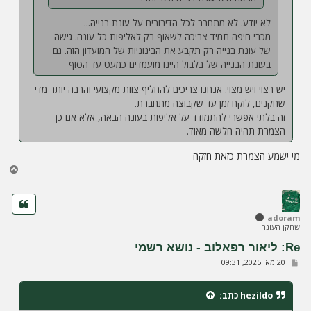
לא יודע. לא מתחבר לכל הדיבורים על עונת בנייה...
מכבי חיפה תמיד צריכה לשאוף רק לאליפות כל עונה. גישה
של עונת בנייה רק תקבע את הבינוניות של המועדון הזה. גם
בעונת הבנייה של בלבול היינו מועמדים כמעט עד הסוף
יש רצוי ויש מצוי. אנחנו צריכים להחליף צוות מקצועי והרבה יותר מדי
שחקנים, לוקח זמן עד שקבוצה מתחברת.
זה בלתי אפשרי להתמודד על אליפות בעונה הבאה, אלא אם כן
הצמרת תהיה חלשה מאוד.
מי ישמע הצמרת כזאת חזקה
ח
ז
ר
ה
ל
adoram
שחקן העונה
מ
ע
Re: ליאור רפאלוב - נושא רשמי
ל
ש
20 מאי 2025, 09:31
ה
ל
י
ח
hezildo
כתב:
ה