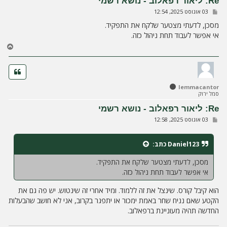
Re: ליאור רפאלוב - נושא רשמי
ה
ש
03 אוגוסט 2025, 12:54
ל
י
מסכן, לדעתי מצטער שלקח את התפקיד.
ח
אי אפשר לעבוד תחת ניהול כזה.
ה
ח
ז
ר
ה
ל
lemmacantor
מ
סמל ירוק
ע
ל
Re: ליאור רפאלוב - נושא רשמי
ה
ש
03 אוגוסט 2025, 12:58
ל
י
ח
Daniel123
כתב:
ה
מסכן, לדעתי מצטער שלקח את התפקיד.
אי אפשר לעבוד תחת ניהול כזה.
הוא קיבל קורס. שינצל את זה ללמוד. ומיד אחרי זה שינטוש. יש פה גם את
הקטע שאם נניח שחר באמת ימכור או יתפגר בקרוב, אני לא חושב שהבעלות
החדשה תהיה מעוניינת ברפאלוב.