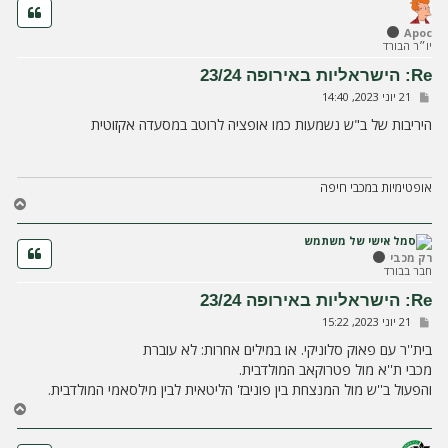
ה
ל
Apoc
יו״ר הבורד
מ
ע
Re: הישראליות באירופה 23/24
ל
ש
21 יוני 2023, 14:40
ה
ל
י
היריבות של ב"ש נשמעות כמו אופציה לרוטב במסעדה אקזוטית
ח
ה
אופטימיות במכבי חיפה
ח
ז
ר
ה
רק מכבי
חבר בבורד
ל
מ
Re: הישראליות באירופה 23/24
ע
ש
21 יוני 2023, 15:22
ל
ל
ה
י
בית''ר עם פאוק סלוניקי. או במילים אחרות: לא עוברת
ח
מכבי ת''א מול פטרוקאב המולדבית.
ה
והפעול ב''ש מול המנצחת בין פוניבז' הליטאית לבין מילסאמי המולדבית.
ח
ז
ר