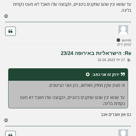
עד שהוא יבין שהם שחקנים בינוניים, הקבוצה שלו תאבד לא מעט נקודות
בליגה.
ח
ז
ר
ה
ל
חזיזוש
מ
קפטן ירוק
ע
ל
Re: הישראליות באירופה 23/24
ה
ש
27 יולי 2023, 22:26
ל
י
ח
ירוק זה אני
כתב:
ה
זה מצוין שקין מחזיק מאלמוג, כהן ושני הביטונים.
עד שהוא יבין שהם שחקנים בינוניים, הקבוצה שלו תאבד לא מעט
נקודות בליגה.
גם ואן אוברים אגב
ח
ז
ר
ה