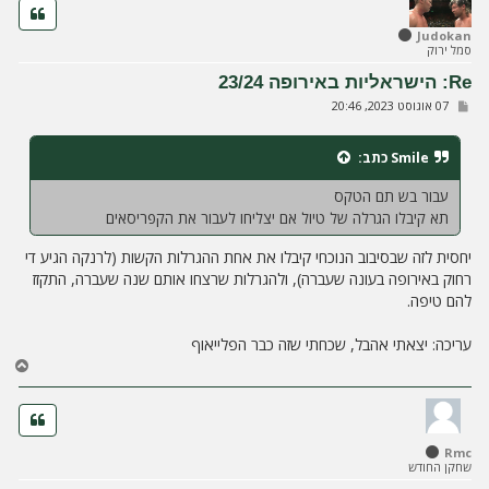
ה
ל
Judokan
סמל ירוק
מ
ע
Re: הישראליות באירופה 23/24
ל
ש
07 אוגוסט 2023, 20:46
ה
ל
י
ח
Smile
כתב:
ה
עבור בש תם הטקס
תא קיבלו הגרלה של טיול אם יצליחו לעבור את הקפריסאים
יחסית לזה שבסיבוב הנוכחי קיבלו את אחת ההגרלות הקשות (לרנקה הגיע די
רחוק באירופה בעונה שעברה), ולהגרלות שרצחו אותם שנה שעברה, התקזז
להם טיפה.
עריכה: יצאתי אהבל, שכחתי שזה כבר הפלייאוף
ח
ז
ר
ה
ל
Rmc
מ
שחקן החודש
ע