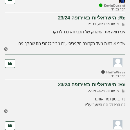
ל
KevinDurant
חבר בבורד
מ
ע
Re: הישראליות באירופה 23/24
ל
ש
09 אוגוסט 2023, 21:11
ה
ל
י
אני רואה את המשחק של מכבי תא נגד לרנקה
ח
ה
שריף 3 רמות מעל הקבוצה מקפריסין, זה מביך לגמרי מה שהולך פה
ח
ז
ר
ה
ל
HaifaWave
מ
חבר בבורד
ע
ל
Re: הישראליות באירופה 23/24
ה
ש
09 אוגוסט 2023, 22:29
ל
י
ניר ביטון גמר אותם
ח
גם הפנדל וגם השער עליו
ה
ח
ז
ר
ה