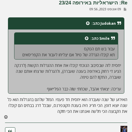
ל
Re: הישראליות באירופה 23/24
ה
ש
09 אוגוסט 2023, 09:56
ל
י
ח
Judokan
כתב:
ה
Smile
כתב:
עבור בש תם הטקס
תא קיבלו הגרלה של טיול אם יצליחו לעבור את הקפריסאים
יחסית לזה שבסיבוב הנוכחי קיבלו את אחת ההגרלות הקשות (לרנקה
הגיע די רחוק באירופה בעונה שעברה), ולהגרלות שרצחו אותם שנה
שעברה, התקזז להם טיפה.
עריכה: יצאתי אהבל, שכחתי שזה כבר הפלייאוף
האירוע של שנה שעברה הוא יחסית חד פעמי. המזל שלהם בהגרלות הוא כל
שנה יוצא דופן. הכי חריג היה בעונת הקונפרנס, שבכל דרג בבתים הם קיבלו
את הקבוצה הכי חלשה ואנחנו את הכי חזקה
ח
ז
ר
ה