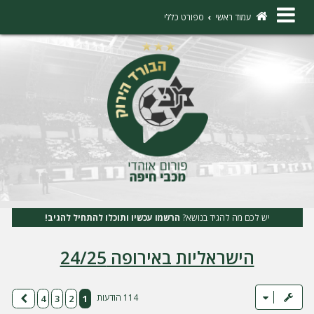
×
עמוד ראשי
ספורט כללי
ה
ת
ח
ב
ר
ו
ת
יש לכם מה להגיד בנושא?
הרשמו עכשיו ותוכלו להתחיל להגיב!
ה
הישראליות באירופה 24/25
ר
ש
מ
114 הודעות
4
3
2
1
הבא