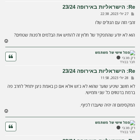
ע
Re: הישראליות באירופה 23/24
ל
ש
27 יולי 2023, 22:38
ה
ל
י
זהבי הזה עם הגולים שלו
ח
ה
הוא לא יודע שהתפקיד של חלוץ זה להתיש את הבלמים ולפנות שטחים?
ח
ז
ר
ה
רק מכבי
חבר בבורד
ל
מ
Re: הישראליות באירופה 23/24
ע
ש
28 יולי 2023, 11:58
ל
ל
ה
י
לא חושב שיגיע שוער שהוא לא ג'וש אלא אם כן באמת ניצן יתחיל לחרב פה
ח
ברמת ברטוזים כל שני וחמישי.
ה
המקסימום זה יהיה שיעברו לכיוף.
ח
ז
ר
ה
רק מכבי
חבר בבורד
ל
מ