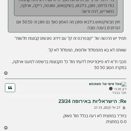
בודו גלימט, פוזנן, בילבאו, בשיקטאש, טוונטה, רייקה, ארוקה,
גימארייש, לגיה ורשה
חוץ מבשיקטאש בילבאו ופוזנן מה האסון כאן? גם פוזנן זה 50:50 אם
הגרמנים בעונה טובה
תמיד יש הרגשה של "קונפרנס זה קל עם דירוג פוגשים קבוצות חלשות"
שאתה לא בא מהמסלול אלופות, המסלול לא קל.
מכבי ת''א לא פייבוריטית לדעתי מול כל הקבוצות ברשימה למעט ארוקה,
במקרה הטוב 50 50
ח
ז
ר
ה
רק מכבי
חבר בבורד
ל
מ
Re: הישראליות באירופה 23/24
ע
ש
27 יולי 2023, 21:13
ל
ל
ה
י
בית"ר במחצית לא רעה בכלל מול פאוק.
ח
0-0 במחצית.
ה
ח