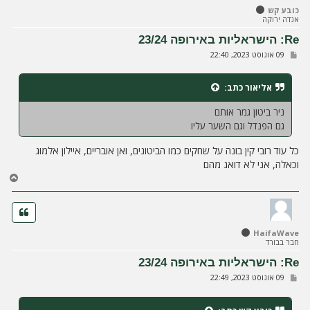
ל
כובע קש
מ
אגדה ירוקה
ע
ל
Re: הישראליות באירופה 23/24
ה
ש
09 אוגוסט 2023, 22:40
ל
י
ח
אליאור
כתב:
ה
ניר ביטון גמר אותם
גם הפנדל וגם השער עליו
כל עוד רובי קין בונה על שחקים כמו הביטונים, ואן אובריים, איילון אלמוג
וכאלה, אני לא דואג מהם
ח
ז
ר
ה
ל
HaifaWave
מ
חבר בבורד
ע
ל
Re: הישראליות באירופה 23/24
ה
ש
09 אוגוסט 2023, 22:49
ל
י
ח