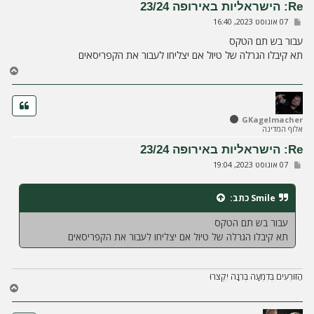
Re: הישראליות באירופה 23/24
ל
ש
07 אוגוסט 2023, 16:40
ה
ל
י
עבור בש תם הטקס
ח
תא קיבלו הגרלה של טיול אם יצליחו לעבור את הקפריסאים
ה
ח
ז
ר
ה
ל
GKagelmacher
אלוף המדינה
מ
ע
Re: הישראליות באירופה 23/24
ל
ש
07 אוגוסט 2023, 19:04
ה
ל
י
ח
Smile
כתב:
ה
עבור בש תם הטקס
תא קיבלו הגרלה של טיול אם יצליחו לעבור את הקפריסאים
הַזּוֹרְעִים בְּדִמְעָה בְּרִנָּה יִקְצֹרוּ
ח
ז
ר