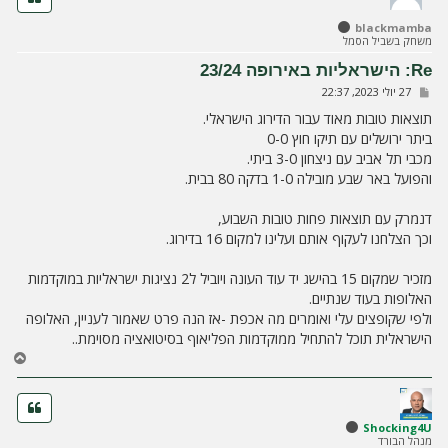
ל
blackmamba
מ
משחק בשביל הסמל
ע
ל
Re: הישראליות באירופה 23/24
ה
ש
27 יולי 2023, 22:37
ל
י
תוצאות טובות מאוד עבור הדירוג הישראלי.
ח
ביתר ירושלים עם תיקו חוץ 0-0
ה
מכבי תל אביב עם ניצחון 3-0 ביתי.
והפועל באר שבע מובילה 1-0 בדקה 80 בבית.
דנמרק עם תוצאות פחות טובות השבוע,
וכך הצלחנו לעקוף אותם ועלינו למקום 16 בדירוג.
מזכיר שמקום 15 בהישג יד עוד העונה ויוביל ל2 נציגות ישראליות במוקדמות
האלופות בעוד שנתיים.
ולפי שקופצים עלי ואומרים מה אכפת -אז הנה פרט שאמור לעניין, האלופה
הישראלית תוכל להתחיל ממוקדמות הפליאוף בסיטואציה מסוימת..
ח
ז
ר
ה
ל
Shocking4U
מנהל הבורד
מ