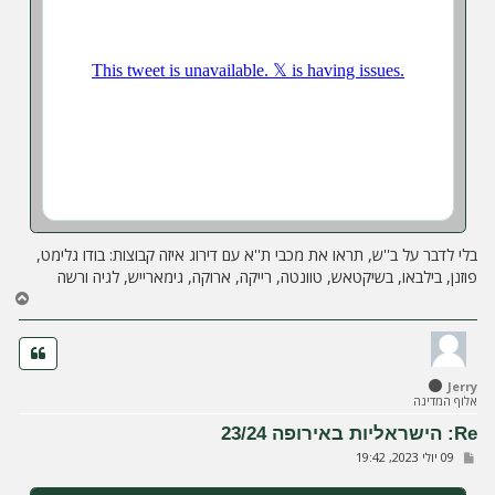
בלי לדבר על ב''ש, תראו את מכבי ת''א עם דירוג איזה קבוצות: בודו גלימט,
פוזנן, בילבאו, בשיקטאש, טוונטה, רייקה, ארוקה, גימארייש, לגיה ורשה
ח
ז
ר
ה
ל
Jerry
מ
אלוף המדינה
ע
ל
Re: הישראליות באירופה 23/24
ה
ש
09 יולי 2023, 19:42
ל
י