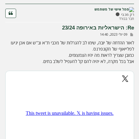
ז
ר
ה
רק מכבי
חבר בבורד
ל
מ
Re: הישראליות באירופה 23/24
ע
ש
09 יולי 2023, 14:40
ל
ל
ה
י
לאור ההדחה של יובה, שימו לב להגרלות של מכבי ת"א וב"ש אם אכן יגיעו
ח
לפלייאוף של הקונפרנס.
ה
כמובן שצריך לראות מה יהיו הצמצומים.
אבל בכל מקרה, לא יהיה להם קל להעפיל לשלב בתים.