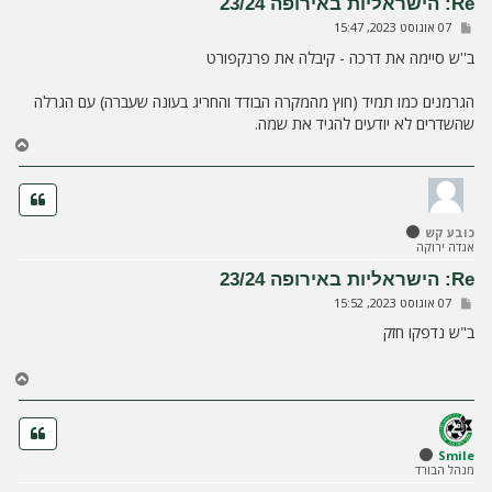
Re: הישראליות באירופה 23/24
ע
ש
07 אוגוסט 2023, 15:47
ל
ל
ה
י
ב''ש סיימה את דרכה - קיבלה את פרנקפורט
ח
ה
הגרמנים כמו תמיד (חוץ מהמקרה הבודד והחריג בעונה שעברה) עם הגרלה
שהשדרים לא יודעים להגיד את שמה.
ח
ז
ר
ה
ל
כובע קש
מ
אגדה ירוקה
ע
ל
Re: הישראליות באירופה 23/24
ה
ש
07 אוגוסט 2023, 15:52
ל
י
ב"ש נדפקו חזק
ח
ה
ח
ז
ר
ה
ל
Smile
מנהל הבורד
מ
ע