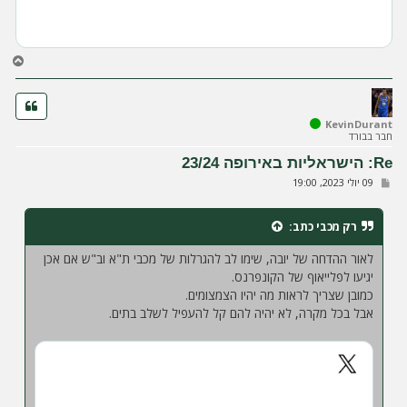
ח
ז
ר
ה
ל
KevinDurant
חבר בבורד
מ
ע
Re: הישראליות באירופה 23/24
ל
ש
09 יולי 2023, 19:00
ה
ל
י
ח
רק מכבי
כתב:
ה
לאור ההדחה של יובה, שימו לב להגרלות של מכבי ת"א וב"ש אם אכן
יגיעו לפלייאוף של הקונפרנס.
כמובן שצריך לראות מה יהיו הצמצומים.
אבל בכל מקרה, לא יהיה להם קל להעפיל לשלב בתים.