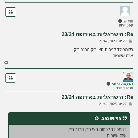
ז
ר
ה
ל
חזיזוש
מ
קפטן ירוק
ע
ל
Re: הישראליות באירופה 23/24
ה
ש
27 יולי 2023, 21:42
ל
י
בלומפילד לפחות חצי ריק טרנר ריק
ח
איזה אשפות
ה
ח
ז
ר
ה
ל
Shocking4U
מנהל הבורד
מ
ע
Re: הישראליות באירופה 23/24
ל
ש
27 יולי 2023, 21:49
ה
ל
י
ח
חזיזוש
כתב:
ה
בלומפילד לפחות חצי ריק טרנר ריק
איזה אשפות