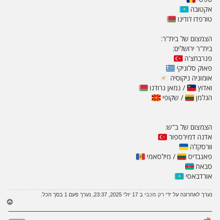
אקטובה
טורפדו ז'ודינו
הצמצום של בית"ר:
בית"ר ירושלים:
פנרבחצ'ה
פאוק סלוניקי
אומוניה ניקוסיה
ואדוץ
/ נמאן גרודנו
הגלמן
/ שקופי
הצמצום של ב"ש:
אדנה דמירספור
וורסקלה
פאנבז'יס
/ מילסאמי
סבאח
אורדבאסי
נערך לאחרונה על ידי
רק מכבי
ב 17 יולי 2025, 23:37, נערך פעם 1 בסך הכל.
ח
ז
ר