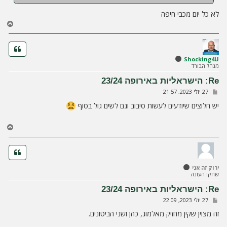
לא כל יום מכבי חיפה
ח
ז
ר
ה
ל
Shocking4U
מנהל הבורד
מ
ע
Re: הישראליות באירופה 23/24
ל
ש
27 יולי 2023, 21:57
ה
ל
י
יש חלוצים שיודעים לעשות סיבוב וגם לשים גול בסוף
ח
ה
ח
ז
ר
ה
ל
ירוק זה אני
מ
שחקן העונה
ע
ל
Re: הישראליות באירופה 23/24
ה
ש
27 יולי 2023, 22:09
ל
י
זה מצוין שקין מחזיק מאלמוג, כהן ושני הביטונים.
ח
ה