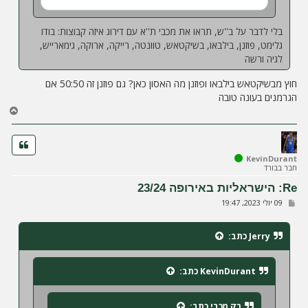
בלי לדבר על ב''ש, תראו את מכבי ת''א עם דירוג איזה קבוצות: בודו
גלימט, פוזנן, בילבאו, בשיקטאש, טוונטה, רייקה, ארוקה, גימארייש,
לגיה ורשה
חוץ מבשיקטאש בילבאו ופוזנן מה האסון כאן? גם פוזנן זה 50:50 אם
הגרמנים בעונה טובה
ח
ז
ר
ה
ל
KevinDurant
חבר בבורד
מ
ע
Re: הישראליות באירופה 23/24
ל
ש
09 יולי 2023, 19:47
ה
ל
י
ח
Jerry
כתב:
ה
KevinDurant
כתב:
רק מכבי
כתב: