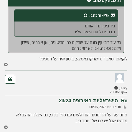
כובע קש
כתב:
ה
אליאור
כתב:
ניר ביטון גמר אותם
גם הפנדל וגם השער עליו
כל עוד רובי קין בונה על שחקים כמו הביטונים, ואן אובריים, איילון
אלמוג וכאלה, אני לא דואג מהם
לוקאסן וסאבוריט ישחקו באמצע, ביטון יהיה על הספסל
ח
ז
ר
ה
ל
Jerry
מ
אלוף המדינה
ע
ל
Re: הישראליות באירופה 23/24
ה
ש
10 אוגוסט 2023, 00:06
ל
י
סתם עפו על הגרמנים, הם חלשים עם סגל בינוני, גם אצלנו המצב לא
ח
מדהים אבל יש לנו שלד יותר טוב
ה
ח