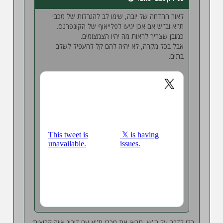
לאור ההדחה של יובה, שימו לב להגרלות של מכבי
ת"א וב"ש אם אכן יגיעו לפלייאוף של הקונפרנס.
כמובן שצריך לראות מה יהיו הצמצומים.
אבל בכל מקרה, לא יהיה להם קל להעפיל לשלב
בתים.
בלי לדבר על ב''ש, תראו את מכבי ת''א עם דירוג איזה קבוצות: