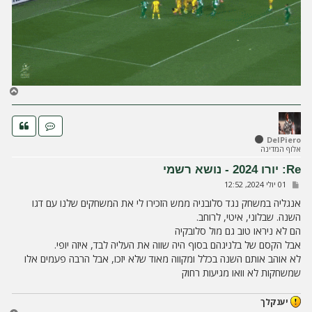
ח
ז
ר
ה
ל
DelPiero
אלוף המדינה
מ
ע
Re: יורו 2024 - נושא רשמי
ל
ש
01 יולי 2024, 12:52
ה
ל
י
אנגליה במשחק נגד סלובניה ממש הזכירו לי את המשחקים שלנו עם דגו
ח
השנה. שבלוני, איטי, לרוחב.
ה
הם לא ניראו טוב גם מול סלובקיה
אבל הקסם של בלניגהם בסוף היה שווה את העליה לבד, איזה יופי.
לא אוהב אותם השנה בכלל ומקווה מאוד שלא יזכו, אבל הרבה פעמים אלו
שמשחקות לא וואו מגיעות רחוק
יענקלך