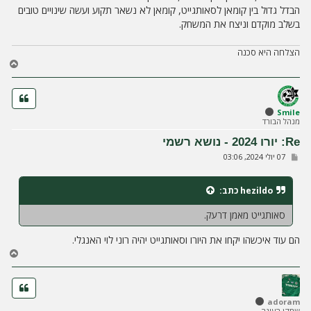
ח
הבדל גדול בין קומאן לסאותגייט, קומאן לא נשאר תקוע ועשה שינויים טובים
ה
בשלב מוקדם וניצח את המשחק.
הצלחה היא סכנה
ח
ז
ר
ה
ל
Smile
מנהל הבורד
מ
ע
Re: יורו 2024 - נושא רשמי
ל
ש
07 יולי 2024, 03:06
ה
ל
י
ח
hezildo
כתב:
ה
סאותגייט מאמן דרעק.
הם עוד איכשהו יקחו את היורו וסאותגייט יהיה רוני לוי האנגלי.
ח
ז
ר
ה
ל
adoram
שחקן העונה