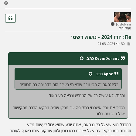
ח
ז
ר
ה
ל
Judokan
סמל ירוק
מ
ע
Re: יורו 2024 - נושא רשמי
ל
ש
30 יוני 2024, 21:03
ה
ל
י
ח
KevinDurant
כתב:
ה
Apoc
כתב:
בלינגהאם זה הכי ווינר שראיתי בשלב הזה בקריירה בהיסטוריה
ומנגד, לא עושה כל על המגרש ונראה רע מאוד
מזכיר את יובל אשכנזי בתקופה של מרקו שהיה מבקיע הרבה מהקישור
אבל חוץ מזה כלום
ההבדל הוא שאצל בלינגהאם, אתה יודע שהוא יכול לעשות מלא.
זה יותר כמו רוקאביצה אצל יצורים כמו רוטן ולוזון שתקעו אותו באגף לעומת