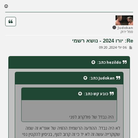
ה
ח
ז
ר
ה
ל
Judokan
סמל ירוק
מ
ע
Re: יורו 2024 - נושא רשמי
ל
ש
06 יולי 2024, 09:20
ה
ל
י
ח
hezildo
כתב:
ה
Judokan
כתב:
כובע קש
כתב:
היה נבדל של פולקרוג לפני
לא היה נבדל. ההודעה הרשמית ההזויה של אופ"א זה שמה
שקוקרייה עשה זה לא יד כי זה קרוב לגוף, בניסיון להקטין נפי