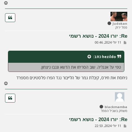
ח
ז
ר
ה
ל
Judokan
סמל ירוק
מ
ע
Re: יורו 2024 - נושא רשמי
ל
ש
11 יולי 2024, 00:46
ה
ל
י
ח
hezildo
כתב:
ה
טפי על אנגליה. שוב הסריחו את הדשא וגנבו ניצחון.
ניחסת את חירס, קיבלת גמר של הלייבור נגד הפרו פלסטינים מספרד
ח
ז
ר
ה
ל
blackmamba
מ
משחק בשביל הסמל
ע
ל
Re: יורו 2024 - נושא רשמי
ה
ש
11 יולי 2024, 22:53
ל