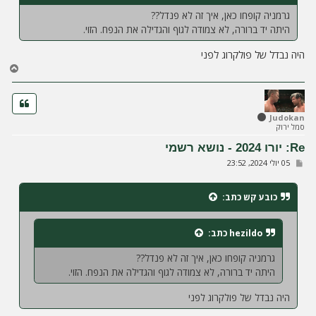
גרמניה קופחו כאן, איך זה לא פנדל??
היתה יד ברורה, לא צמודה לגוף והגדילה את הנפח. הזוי.
היה נבדל של פולקרוג לפני
ח
ז
ר
ה
ל
Judokan
סמל ירוק
מ
ע
Re: יורו 2024 - נושא רשמי
ל
ש
05 יולי 2024, 23:52
ה
ל
י
ח
כובע קש
כתב:
ה
hezildo
כתב:
גרמניה קופחו כאן, איך זה לא פנדל??
היתה יד ברורה, לא צמודה לגוף והגדילה את הנפח. הזוי.
היה נבדל של פולקרוג לפני