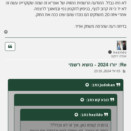
לא היה נבדל. ההודעה הרשמית ההזויה של אופ"א זה שמה שקוקרייה עשה זה
לא יד כי זה קרוב לגוף, בניסיון להקטין נפי ובמאונך לרצפה.
אחרי איזה 20 משחקים הם נזכרו שהם שינו ככה את החוק.
בדיחה רעה שהרסה משחק אדיר.
ח
ז
ר
ה
ל
hezildo
אגדה ירוקה
מ
ע
Re: יורו 2024 - נושא רשמי
ל
ש
05 יולי 2024, 23:55
ה
ל
י
ח
Judokan
כתב:
ה
כובע קש
כתב:
hezildo
כתב:
גרמניה קופחו כאן, איך זה לא פנדל??
היתה יד ברורה, לא צמודה לגוף והגדילה את הנפח.