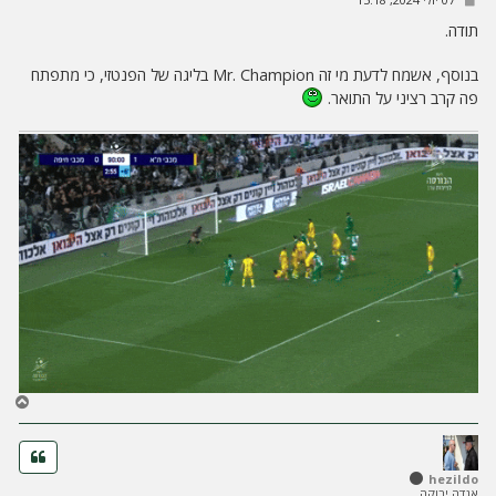
ה
ל
י
תודה.
ח
ה
בנוסף, אשמח לדעת מי זה Mr. Champion בליגה של הפנטזי, כי מתפתח
פה קרב רציני על התואר.
ח
ז
ר
ה
ל
hezildo
אגדה ירוקה
מ