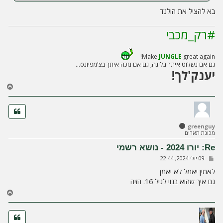
בא להציל את הולנד
#רק_מכבי
Make
JUNGLE
great again!
גם אם נשלוט איתך בליגה, גם אם נזכה איתך בצ'מפיונס...
יענק'לך!
ח
ז
ר
ה
ל
greenguy
מ
מכונת תארים
ע
ל
Re: יורו 2024 - נושא רשמי
ה
ש
09 יולי 2024, 22:44
ל
י
לאמין יאמל לא יאמן
ח
גם איך שהוא בנוי לגיל 16. הזיה
ה
ח
ז
ר
ה