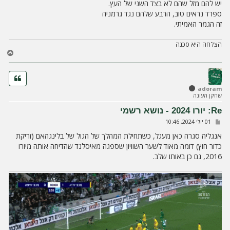
יש להם מזל שהם לא בצד השני של העץ.
ה
ספרד נראים טוב, הרבע שלהם נגד גרמניה
זה הגמר האמיתי.
הצלחה היא סכנה
ח
ז
ר
ה
ל
adoram
שחקן העונה
מ
ע
Re: יורו 2024 - נושא רשמי
ל
ש
01 יולי 2024, 10:46
ה
ל
י
אנגליה סגרה כאן מעגל, כשתחילת המהלך של הגול של בלינגהאם (זריקת
ח
כדור חוץ) דומה מאוד לשער השוויון שספגה מאיסלנד שהדיחה אותה מיורו
ה
2016, גם כן באותו שלב.