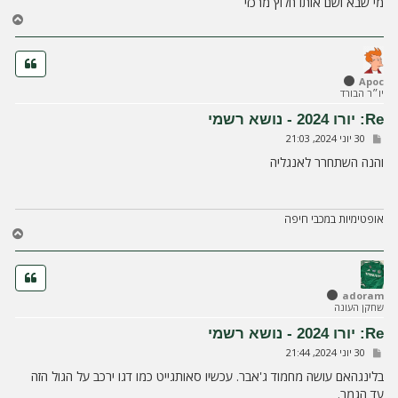
מי שבא ושם אותו חלוץ מרכזי
ח
ז
ר
ה
ל
Apoc
יו״ר הבורד
מ
ע
Re: יורו 2024 - נושא רשמי
ל
ש
30 יוני 2024, 21:03
ה
ל
י
והנה השתחרר לאנגליה
ח
ה
אופטימיות במכבי חיפה
ח
ז
ר
ה
ל
adoram
שחקן העונה
מ
ע
Re: יורו 2024 - נושא רשמי
ל
ש
30 יוני 2024, 21:44
ה
ל
י
בלינגהאם עושה מחמוד ג'אבר. עכשיו סאותגייט כמו דגו ירכב על הגול הזה
ח
עד הגמר.
ה