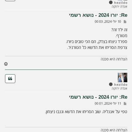
ל
hezildo
אגדה ירוקה
מ
ע
Re: יורו 2024 - נושא רשמי
ל
ש
10 יולי 2024, 00:03
ה
ל
י
זה ילד זה?
ח
מטורף.
ה
ספרד ניצחו בצדק, הם הכי טובים ביורו.
צרפת הסריחו את הדשא כל הטורניר.
הצלחה היא סכנה
ח
ז
ר
ה
ל
hezildo
אגדה ירוקה
מ
ע
Re: יורו 2024 - נושא רשמי
ל
ש
11 יולי 2024, 00:01
ה
ל
י
טפי על אנגליה. שוב הסריחו את הדשא וגנבו ניצחון.
ח
ה
הצלחה היא סכנה