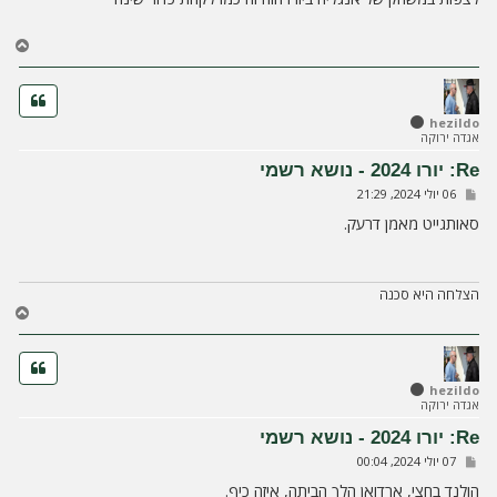
ח
ה
ח
ז
ר
ה
ל
hezildo
אגדה ירוקה
מ
ע
Re: יורו 2024 - נושא רשמי
ל
ש
06 יולי 2024, 21:29
ה
ל
י
סאותגייט מאמן דרעק.
ח
ה
הצלחה היא סכנה
ח
ז
ר
ה
ל
hezildo
אגדה ירוקה
מ
ע
Re: יורו 2024 - נושא רשמי
ל
ש
07 יולי 2024, 00:04
ה
ל
י
הולנד בחצי, ארדואן הלך הביתה, איזה כיף.