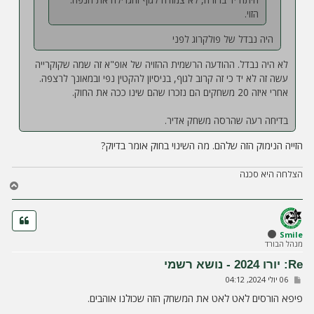
הזוי.
היה נבדל של פולקרוג לפני
לא היה נבדל. ההודעה הרשמית ההזויה של אופ"א זה שמה שקוקרייה
עשה זה לא יד כי זה קרוב לגוף, בניסיון להקטין נפי ובמאונך לרצפה.
אחרי איזה 20 משחקים הם נזכרו שהם שינו ככה את החוק.
בדיחה רעה שהרסה משחק אדיר.
הזייה הנימוק הזה שלהם. מה השינוי בחוק אומר בדיוק?
הצלחה היא סכנה
ח
ז
ר
ה
ל
Smile
מנהל הבורד
מ
ע
Re: יורו 2024 - נושא רשמי
ל
ש
06 יולי 2024, 04:12
ה
ל
י
פיפא הורסים לאט לאט את המשחק הזה שכולנו אוהבים.
ח