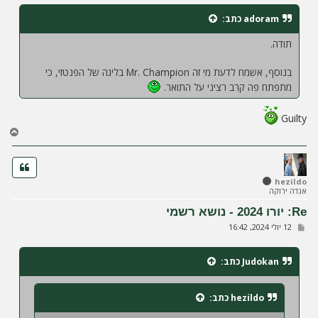
י
ח
adoram
כתב:
ה
תודה.
בנוסף, אשמח לדעת מי זה Mr. Champion בליגה של הפנטזי, כי
מתפתח פה קרב רציני על התואר.
Guilty
ח
ז
ר
ה
ל
hezildo
אגדה ירוקה
מ
ע
Re: יורו 2024 - נושא רשמי
ל
ש
12 יולי 2024, 16:42
ה
ל
י
ח
Judokan
כתב:
ה
hezildo
כתב: