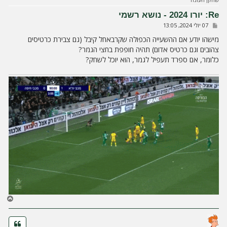
מ
ע
Re: יורו 2024 - נושא רשמי
ל
ש
07 יולי 2024, 13:05
ה
ל
י
מישהו יודע אם ההשעייה הכפולה שקרבאחל קיבל (גם צבירת כרטיסים
ח
צהובים וגם כרטיס אדום) תהיה חופפת בחצי הגמר?
ה
כלומר, אם ספרד תעפיל לגמר, הוא יוכל לשחק?
ח
ז
ר
ה