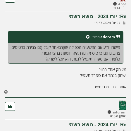
ל
Apoc
יו״ר הבורד
מ
ע
Re: יורו 2024 - נושא רשמי
ל
ש
07 יולי 2024, 13:57
ה
ל
י
ח
adoram
כתב:
ה
מישהו יודע אם ההשעייה הכפולה שקרבאחל קיבל (גם צבירת כרטיסים
צהובים וגם כרטיס אדום) תהיה חופפת בחצי הגמר?
כלומר, אם ספרד תעפיל לגמר, הוא יוכל לשחק?
משחק אחד בחוץ
ישחק בגמר אם ספרד תעפיל
אופטימיות במכבי חיפה
ח
ז
ר
ה
ל
adoram
שחקן העונה
מ
ע
Re: יורו 2024 - נושא רשמי
ל
ש
07 יולי 2024, 15:18