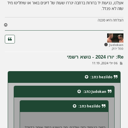
אצלנו, נגיעות יד ברורות ברחבה יגררו שעות של דיונים בואר או שיחליטו מיד
שזה לא פנדל.
הצלחה היא סכנה
ח
ז
ר
ה
ל
Judokan
סמל ירוק
מ
ע
Re: יורו 2024 - נושא רשמי
ל
ש
06 יולי 2024, 11:19
ה
ל
י
ח
hezildo
כתב:
ה
Judokan
כתב:
hezildo
כתב:
הזייה הנימוק הזה שלהם. מה השינוי בחוק אומר בדיוק?