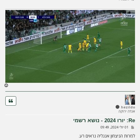
ח
ז
ר
ה
ל
hezildo
אגדה ירוקה
מ
ע
Re: יורו 2024 - נושא רשמי
ל
ש
01 יולי 2024, 09:49
ה
ל
י
למרות הניצחון אנגליה נראים רע.
ח