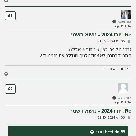
ח
ז
ר
ה
ל
hezildo
אגדה ירוקה
מ
ע
Re: יורו 2024 - נושא רשמי
ל
ש
05 יולי 2024, 21:55
ה
ל
י
גרמניה קופחו כאן, איך זה לא פנדל??
ח
היתה יד ברורה, לא צמודה לגוף והגדילה את הנפח. הזוי.
ה
הצלחה היא סכנה
ח
ז
ר
ה
ל
כובע קש
מ
אגדה ירוקה
ע
ל
Re: יורו 2024 - נושא רשמי
ה
ש
05 יולי 2024, 22:10
ל
י
ח
hezildo
כתב:
ה