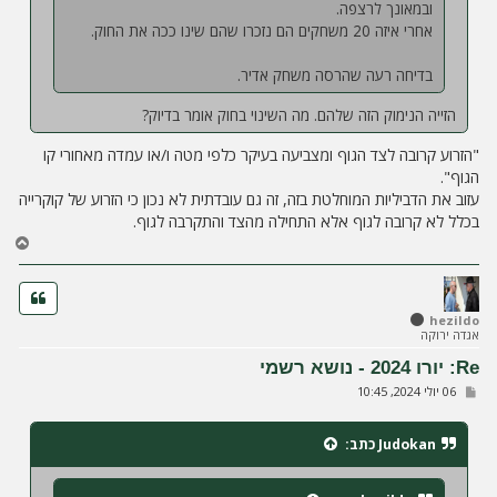
ובמאונך לרצפה.
אחרי איזה 20 משחקים הם נזכרו שהם שינו ככה את החוק.
בדיחה רעה שהרסה משחק אדיר.
הזייה הנימוק הזה שלהם. מה השינוי בחוק אומר בדיוק?
"הזרוע קרובה לצד הגוף ומצביעה בעיקר כלפי מטה ו/או עמדה מאחורי קו
הגוף".
עזוב את הדביליות המוחלטת בזה, זה גם עובדתית לא נכון כי הזרוע של קוקרייה
בכלל לא קרובה לגוף אלא התחילה מהצד והתקרבה לגוף.
ח
ז
ר
ה
ל
hezildo
אגדה ירוקה
מ
ע
Re: יורו 2024 - נושא רשמי
ל
ש
06 יולי 2024, 10:45
ה
ל
י
ח
Judokan
כתב:
ה