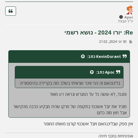
ה
Apoc
יו״ר הבורד
Re: יורו 2024 - נושא רשמי
ש
30 יוני 2024, 21:02
ל
י
ח
KevinDurant
כתב:
ה
Apoc
כתב:
בלינגהאם זה הכי ווינר שראיתי בשלב הזה בקריירה בהיסטוריה
ומנגד, לא עושה כל על המגרש ונראה רע מאוד
מזכיר את יובל אשכנזי בתקופה של מרקו שהיה מבקיע הרבה מהקישור
אבל חוץ מזה כלום
אין ספק שבלינגהאם ויובל אשכנזי קורצו מאותו החומר
אופטימיות במכבי חיפה