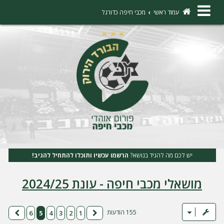
×
עמוד ראשי
מכבי חיפה כדורגל
ה
ת
ח
ב
ר
ו
ת
יש לכם מה להגיד בנושא?
הרשמו עכשיו ותוכלו להתחיל להגיב!
ה
מושאלי מכבי חיפה - עונת 2024/25
ר
ש
מ
155 הודעות
6
5
4
3
2
1
הקודם
הבא