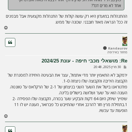
אחד לא מרים דגל?
ההתנהלות במועדון היא רק עושה קולות של התנהלות מקצועית אבל מבפנים
זה ככל הנראה מאוד חובבני. שכונה של ממש.
ח
ז
ר
ה
ל
Kandaurov
מחוזר באירופה
מ
ע
Re: מושאלי מכבי חיפה - עונת 2024/25
ל
ש
30 מרץ 2025, 20:48
ה
ל
י
ירמקוב לא התאמץ יותר מדי אתמול, עצר את הבעיטה היחידה למסגרת של
ח
הקבוצה היריבה והקבוצה שלו ניצחה 1-0.
ה
פודגוראנו בישל את השער השני בניצחון של 2-1 של הרקלאס על טוונטה.
העונה הוא על שער ושלושה בישולים בליגה.
שימיץ' שיחק היום 64 דקות והבקיע שער בכורה, הקבוצה שלו הפסידה 2-
1.בתחילת מרץ חזר להרכב אחרי שהתייבש כל פברואר, העונה יש לו 11
הופעות עד עכשיו.
ח
ז
ר
ה