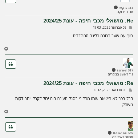
ל
כובע קש
מ
אגדה ירוקה
ע
ל
Re: מושאלי מכבי חיפה - עונת 2024/25
ה
ש
08 פברואר 2025, 19:03
ל
י
סוף עם שער בכורה בליגה ההולנדית
ח
ה
ח
ז
ר
ה
ל
israel017
גול ראשון בבוגרים
מ
ע
Re: מושאלי מכבי חיפה - עונת 2024/25
ל
ש
09 פברואר 2025, 00:12
ה
ל
י
חבל בכר לא הישאר אותו מחליף בסגל העונה היה יכול לקבל יותר דקות
ח
משחק
ה
ח
ז
ר
ה
ל
Kandaurov
מחוזר באירופה
מ