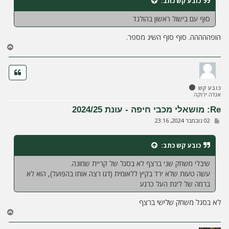
כובע קש
כתב:
ה
סוף עם בישול ראשון בהולנד
הופההההה. סוף סוף השיג מספר.
ח
ז
ר
ה
ל
כובע קש
מ
אגדה ירוקה
ע
ל
Re: מושאלי מכבי חיפה - עונת 2024/25
ה
ש
02 נובמבר 2024, 23:16
ל
י
ח
כובע קש
כתב:
ה
שיבלי משחק שני ברצף לא בסגל של קריית שמונה.
עשה טעות שלא ירד בקיץ ללאומית (דגו רצה אותו בהפועל), הוא לא
ברמה של ליגת העל כרגע
לא בסגל משחק שלישי ברצף
ח
ז