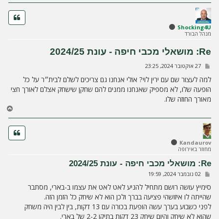
ה
Shocking4U
מנהל הבורד
Re: מושאלי מכבי חיפה - עונת 2024/25
ש
27 אוקטובר 2024, 23:25
ל
י
למה לעצור שם עם ירין לוי? אולי אנחנו גם צריכים לשלם לבית״ר על כל
ח
הופעה שלו, לא מספיק שאנחנו ממנים להם שחקן שישחק אצלם לאורך חצי
ה
מאורך החוזה שלו.
ח
ז
ר
ה
ל
Kandaurov
מחוזר באירופה
מ
ע
Re: מושאלי מכבי חיפה - עונת 2024/25
ל
ש
02 נובמבר 2024, 19:59
ה
ל
י
סימיץ עושה רושם מתחיל להניע לאט לאט את עצמו ב-בארי, מסתבר
ח
שהייתה לו איזושהי פציעה בברך ולכן הוא לא שיחק כל הזמן הזה.
ה
לפני כשבוע בערך עשה הופעת בכורה עם 13 דקות, בין לבין היה משחק
שהוא לא שיחק והיום שיחק 23 דקות בתיקו 2-2 של בארי.