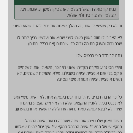
נניח קורטואה הושאל מצ'לסי לאתלטיקו למשך 3 עונות, אבל
לצ'לסי היה צ'ך ביד ולא אזולאי.
זה לא רק שהשאילו אותו, זה מהלך שאתה עוד יכול להגיד שהוא הגיוני.
לא האריכו לו חוזה באופן רשמי לפני שהוא עזב ועכשיו צריך לתת לו
שכר גבוה ומענק חתימה גבוה כדי שיחתום (אם בכלל יחתום)
נתנו לבית''ר חצי כרטיס שלו
ואולי הכי גרוע ומקרה תקדימי שאני לא זוכר, השאילו אותו לשנתיים
פיקס בלי שום אופציית יציאה בשבילנו. מילא השאלת לשנתיים, לא
תשים אופציית יציאה תמורת פיצוי מסוים?
כל כך הרבה דברים ניהוליים גרועים בעסקה אחת לא ראיתי מימיי (ואני
לא נכנס בכלל לעניין המקצועי שלא היה אף איש מקצוע במועדון
שיגיד לא לבצע עסקה כזאת גרועה או חלילה להשאיר אותו במועדון).
העוזר מאמן שלנו אימן אותו שנה שעברה בנוער, איפה המנהל
המקצועי של הנוער? איפה המנהל המקצועי? איך יכול להיות שאלמוג
כהן בבית''ר מזהה את הכישרון ורודף אחריו בצורה כזאת ואצלנו אף