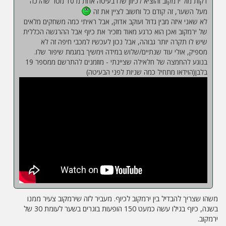
דקות מול ירמקוב והוציא לכיוון שלו בעיטה אחת מ 10 מטר שהלכה
מעל השער, זה קודם כל וחשוב לציין את זה
לא שאני איזה מבין גדול ועוקב אדוק, אבל ראיתי כמה משחקים מלאים
של ירמקוב ואכן הוא כרגע מאוד מזכיר את כיוף אבל ההרגשה הכללית
שיש לו תקרה יותר גבוהה, אבל נכון לעכשיו למכבי חיפה זה לא
מספיק, אולי עוד שנתיים/שלוש במידה וימשיך במגמת שיפור שלו.
בנוגע להחמצה של חלאילה שציינתי - מוזמנים להתרשם ממספר 19
בלבן(הוידאו מתחיל כמה שניות לפני הבעיטה)
משהו שצריך להבדיל בין ירמקוב לכיוף. מעביר לזה שירמקוב צעיר ממנו
בשנה, כיוף בגילו עשה כמעט 150 הופעות בוגרים בשער לעומת 30 של
ירמקוב.