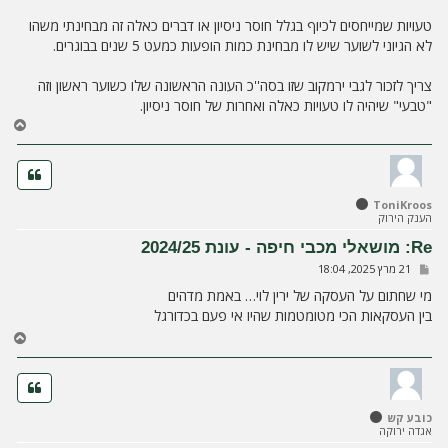
טעויות שמייחסים לכיוף בגלל חוסר ניסיון או דברים כאלה זה מבחינתי משהו
לא הגיוני לשוער שיש לו מבחינת כמות הופעות כמעט 5 שנים בבוגרים.
צריך לזכור לגבי ירמקוב שזו בסה''כ העונה הראשונה שלו כשוער ראשון וזה
"טבעי" שיהיה לו טעויות כאלה ואחרות של חוסר ניסיון.
ח
ז
ר
ה
ל
ToniKroos
מ
הענק הירוק
ע
ל
Re: מושאלי מכבי חיפה - עונת 2024/25
ה
ש
21 מרץ 2025, 18:04
ל
י
מי שחתום על העסקה של ירין לוי… באמת מדהים
ח
בין העסקאות הכי מטומטמות שהיו אי פעם בכדורגל
ה
ח
ז
ר
ה
ל
כובע קש
מ
אגדה ירוקה
ע