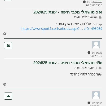
ל
Kandaurov
מחוזר באירופה
מ
ע
Re: מושאלי מכבי חיפה - עונת 2024/25
ל
ש
04 ינואר 2025, 13:44
ה
ל
י
קצת על עלילות שימיץ' בארץ המגף:
ח
https://www.sport5.co.il/articles.aspx? ... cID=493089
ה
ח
ז
ר
ה
ל
כובע קש
מ
אגדה ירוקה
ע
ל
Re: מושאלי מכבי חיפה - עונת 2024/25
ה
ש
16 ינואר 2025, 21:08
ל
י
שער בכורה לסוף בהולנד
ח
ה
ח
ז
ר
ה
ל
כובע קש
מ