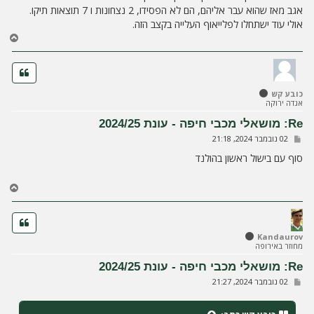
אגב מאז שהוא עבר אליהם, הם לא הפסידו, 2 נצחונות ו 7 תוצאות תיקו.
אולי עוד ישתחלו לפלייאוף העלייה בקצב הזה.
ח
ז
ר
ה
ל
כובע קש
מ
אגדה ירוקה
ע
ל
Re: מושאלי מכבי חיפה - עונת 2024/25
ה
ש
02 נובמבר 2024, 21:18
ל
י
סוף עם בישול ראשון בהולנד
ח
ה
ח
ז
ר
ה
ל
Kandaurov
מחוזר באירופה
מ
ע
Re: מושאלי מכבי חיפה - עונת 2024/25
ל
ש
02 נובמבר 2024, 21:27
ה
ל
י
ח