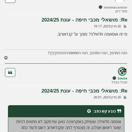
ל
lemmacantor
מ
סמל ירוק
ע
ל
Re: מושאלי מכבי חיפה - עונת 2024/25
ה
ש
20 מרץ 2025, 19:17
ל
י
מי זה אוסאמה חלאילה? סומך על קנדאורוב.
ח
ה
הנה המהפך, הנה המהפך, הנה הממממהההפפפךךךך!
ח
ז
ר
ה
ל
Smile
מנהל הבורד
מ
ע
Re: מושאלי מכבי חיפה - עונת 2024/25
ל
ש
20 מרץ 2025, 20:01
ה
ל
י
ח
כובע קש
כתב:
ה
אוסמה חלאילה ששיחק באוקראינה טוען שירמקוב לא מתאים להיות
שוער ראשון אצלנו, זה מצטרף למה שקנדאורוב רשם ולעוד כמה