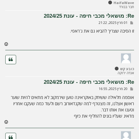
HaifaWave
מ
חבר בבורד
ע
ל
Re: מושאלי מכבי חיפה - עונת 2024/25
ה
ש
01 מרץ 2025, 21:22
ל
י
זו הסיבה שצריך להביא גם את ג'ראפי.
ח
ה
ח
ז
ר
ה
ל
כובע קש
מ
אגדה ירוקה
ע
ל
Re: מושאלי מכבי חיפה - עונת 2024/25
ה
ש
20 מרץ 2025, 16:55
ל
י
אוסמה חלאילה ששיחק באוקראינה טוען שירמקוב לא מתאים להיות שוער
ח
ראשון אצלנו, זה מצטרף למה שקנדאורוב רשם ולעוד כמה שעקבו אחריו
ה
וטענו את אותו דבר.
מדאיג שעליו בונים להחליף את כיוף
ח
ז
ר
ה