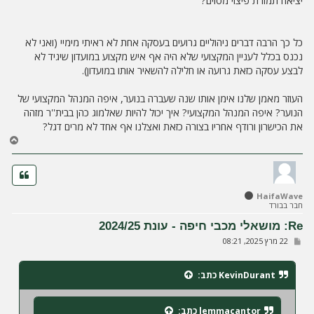
יציאה תמורת פיצוי מסוים?
כל כך הרבה דברים ניהוליים גרועים בעסקה אחת לא ראיתי מימיי (ואני לא
נכנס בכלל לעניין המקצועי שלא היה אף איש מקצוע במועדון שיגיד לא
לבצע עסקה כזאת גרועה או חלילה להשאיר אותו במועדון).
העוזר מאמן שלנו אימן אותו שנה שעברה בנוער, איפה המנהל המקצועי של
הנוער? איפה המנהל המקצועי? איך יכול להיות שאלמוג כהן בבית''ר מזהה
את הכישרון ורודף אחריו בצורה כזאת ואצלנו אף אחד לא מרים דגל?
ח
ז
ר
ה
ל
HaifaWave
מ
חבר בבורד
ע
ל
Re: מושאלי מכבי חיפה - עונת 2024/25
ה
ש
22 מרץ 2025, 08:21
ל
י
ח
KevinDurant
כתב:
ה
lemmacantor
כתב: