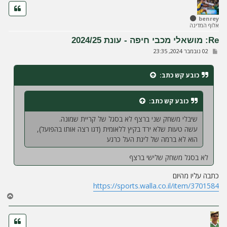
ר
ה
ל
benrey
אלוף המדינה
מ
ע
Re: מושאלי מכבי חיפה - עונת 2024/25
ל
ש
02 נובמבר 2024, 23:35
ה
ל
י
ח
כובע קש
כתב:
ה
כובע קש
כתב:
שיבלי משחק שני ברצף לא בסגל של קריית שמונה.
עשה טעות שלא ירד בקיץ ללאומית (דגו רצה אותו בהפועל),
הוא לא ברמה של ליגת העל כרגע
לא בסגל משחק שלישי ברצף
כתבה עליו מהיום
https://sports.walla.co.il/item/3701584
ח
ז
ר
ה