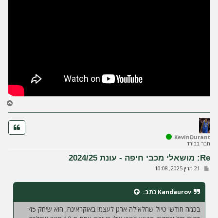
ח
ז
ר
ה
ל
KevinDurant
חבר בבורד
מ
ע
Re: מושאלי מכבי חיפה - עונת 2024/25
ל
ש
21 מרץ 2025, 10:08
ה
ל
י
ח
Kandaurov
כתב:
ה
בכמה חודשי טיול שחלאילה ארגן לעצמו באוקראינה, הוא שיחק 45