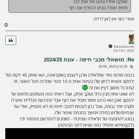
שעקבו אחריו וטענו את אותו דבר.
מדאיג שעליו בונים להחליף את כיוף
אחרי כיוף אין לאן לרדת.
ח
ז
ר
ה
ל
Kandaurov
מחוזר באירופה
מ
ע
Re: מושאלי מכבי חיפה - עונת 2024/25
ל
ש
20 מרץ 2025, 20:08
ה
ל
י
בכמה חודשי טיול שחלאילה ארגן לעצמו באוקראינה, הוא שיחק 45 דקות מול
ח
ירמקוב והוציא לכיוון שלו בעיטה אחת מ 10 מטר שהלכה מעל השער, זה
ה
קודם כל וחשוב לציין את זה
לא שאני איזה מבין גדול ועוקב אדוק, אבל ראיתי כמה משחקים מלאים של
ירמקוב ואכן הוא כרגע מאוד מזכיר את כיוף אבל ההרגשה הכללית שיש לו
תקרה יותר גבוהה, אבל נכון לעכשיו למכבי חיפה זה לא מספיק, אולי עוד
שנתיים/שלוש במידה וימשיך במגמת שיפור שלו.
בנוגע להחמצה של חלאילה שציינתי - מוזמנים להתרשם ממספר 19
בלבן(הוידאו מתחיל כמה שניות לפני הבעיטה)