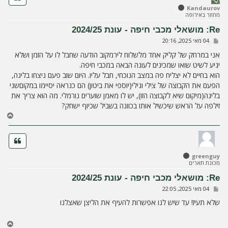
ל
Kandaurov
מחוזר באירופה
מ
ע
Re: מושאלי מכבי חיפה - עונת 2024/25
ל
ש
04 מאי 2025, 20:16
ה
ל
י
אני במרחק של קליק אחד מלשלוח לירמקוב הודעה שחבל לו על הזמן ושלא
ח
יגיע לשיט שואו שמכינים לעונה הבאה במכבי חיפה.
ה
הוא בחיים לא יצליח פה במצב הנוכחי, חבל עליו. היום שוב פעם ניצחו בליגה,
הפעם את הקבוצה של צילי וגילי(יוספי את ביטון) הם כנראה יסיימו במקוםשני
בליגה(מיקום שיא לקבוצה הזו), יש לו מאמן שוערים נורמלי. מה הוא צריך את
זילפה על הראש שיכשיל אותו בכוונה בשביל שכיוף ישחק?
ח
ז
ר
ה
ל
greenguy
מ
מכונת תארים
ע
ל
Re: מושאלי מכבי חיפה - עונת 2024/25
ה
ש
04 מאי 2025, 22:05
ל
י
שלא תעיז! עד שיש לנו אפשרות להעיף את הליצן שאצלנו
ח
ה
ח