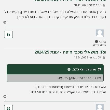
ה
ש
05 פברואר 2025, 18:40
ל
י
גם עדן אוטצ'י עובר מהשאלה בכפר שלם להשאלה ברמת השרון, בקושי קיבל
ח
דקות בכפר שלם ובספק אם יקבל דקות ברמת השרון, הוא לא שחקן
ה
ח
ז
ר
ה
ל
ברק.י
מ
אגדה ירוקה
ע
ל
Re: מושאלי מכבי חיפה - עונת 2024/25
ה
ש
08 פברואר 2025, 16:54
ל
י
ח
Kandaurov
כתב:
ה
שיבלי בדרך להיות שחקן עבר אה
הוא כשרוני ובינתיים בלי פציעות (משמעותיות לפחות).
השאלה מתי יעשה את הקפיצה מבחינה מנטלית וטקטית.
ח
ז
ר
ה