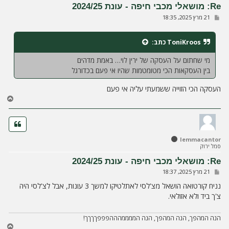
ל
Re: מושאלי מכבי חיפה - עונת 2024/25
ה
ש
21 מרץ 2025, 18:35
ל
י
ח
ToniKroos
כתב:
ה
מי שחתום על העסקה של ירין לוי… באמת מדהים
בין העסקאות הכי מטומטמות שהיו אי פעם בכדורגל
העסקה הכי הזוייה ששמעתי עליה אי פעם
ח
ז
ר
ה
ל
lemmacantor
מ
סמל ירוק
ע
ל
Re: מושאלי מכבי חיפה - עונת 2024/25
ה
ש
21 מרץ 2025, 18:37
ל
י
נניח קורטואה הושאל מצ'לסי לאתלטיקו למשך 3 עונות, אבל לצ'לסי היה
ח
צ'ך ביד ולא אזולאי.
ה
הנה המהפך, הנה המהפך, הנה הממממהההפפפךךךך!
ח