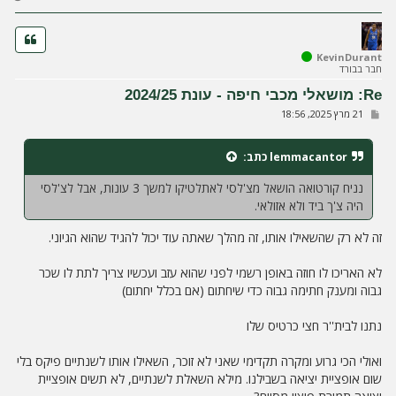
ז
ר
ה
ל
KevinDurant
חבר בבורד
מ
ע
Re: מושאלי מכבי חיפה - עונת 2024/25
ל
ש
21 מרץ 2025, 18:56
ה
ל
י
ח
lemmacantor
כתב:
ה
נניח קורטואה הושאל מצ'לסי לאתלטיקו למשך 3 עונות, אבל לצ'לסי
היה צ'ך ביד ולא אזולאי.
זה לא רק שהשאילו אותו, זה מהלך שאתה עוד יכול להגיד שהוא הגיוני.
לא האריכו לו חוזה באופן רשמי לפני שהוא עזב ועכשיו צריך לתת לו שכר
גבוה ומענק חתימה גבוה כדי שיחתום (אם בכלל יחתום)
נתנו לבית''ר חצי כרטיס שלו
ואולי הכי גרוע ומקרה תקדימי שאני לא זוכר, השאילו אותו לשנתיים פיקס בלי
שום אופציית יציאה בשבילנו. מילא השאלת לשנתיים, לא תשים אופציית