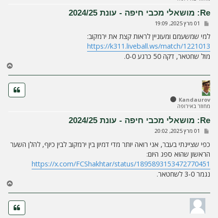
ע
Re: מושאלי מכבי חיפה - עונת 2024/25
ל
ש
01 מרץ 2025, 19:09
ה
ל
י
למי שמשעמם ומעוניין לראות קצת את ירמקוב:
ח
https://k311.liveball.ws/match/1221013
ה
מול שחטאר, דקה 50 כרגע 0-0.
ח
ז
ר
ה
ל
Kandaurov
מחוזר באירופה
מ
ע
Re: מושאלי מכבי חיפה - עונת 2024/25
ל
ש
01 מרץ 2025, 20:02
ה
ל
י
כפי שציינתי בעבר, אני רואה יותר מדי דמיון בין ירמקוב לבין כיוף, להלן השער
ח
הראשון שהוא ספג היום:
ה
https://x.com/FCShakhtar/status/1895893153472770451
נגמר 3-0 לשחטאר.
ח
ז
ר
ה
ל