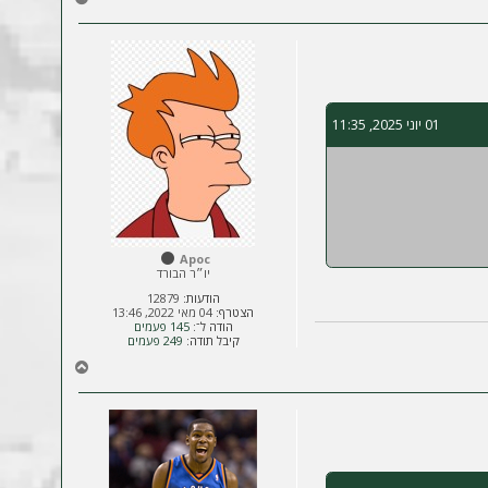
ז
ר
ה
ל
מ
ע
01 יוני 2025, 11:35
ל
ה
Apoc
יו״ר הבורד
הודעות:
12879
הצטרף:
04 מאי 2022, 13:46
הודה ל־:
145 פעמים
קיבל תודה:
249 פעמים
ח
ז
ר
ה
ל
מ
ע