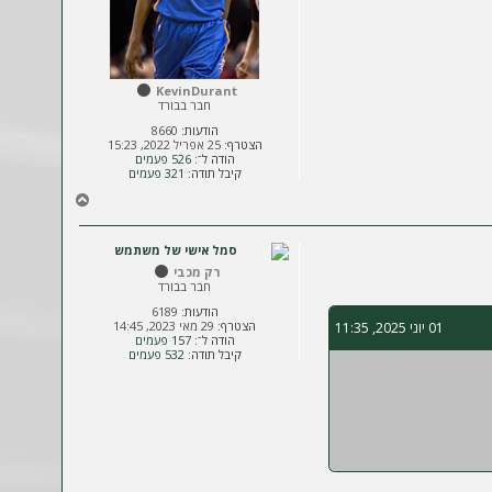
KevinDurant
חבר בבורד
הודעות:
8660
הצטרף:
25 אפריל 2022, 15:23
הודה ל־:
526 פעמים
קיבל תודה:
321 פעמים
ח
ז
ר
ה
רק מכבי
ל
חבר בבורד
מ
ע
הודעות:
6189
הצטרף:
29 מאי 2023, 14:45
01 יוני 2025, 11:35
ל
הודה ל־:
157 פעמים
ה
קיבל תודה:
532 פעמים