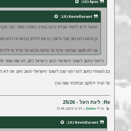
Apoc
כתב:
ה
KevinDurant
כתב:
הפועל ת''א לדעתי עובדת כרגע בצורה נחמדה מאוד. לגבי מכבי
בן הרוש רכש טוב אבל גראפי, נוי וגם לדרמן כנראה זה רכש מאוד
אני לא חושב שגראפי עדיף על סלוגה וכרגע על הנייר נוי ולדרמן
ג'ראפי נחשב לשוער הישראלי הטוב בישראל כיום, לא שזה אומר יותר 
גם משפתי נחשב לפני חצי שנה לשוער הישראלי הטוב היום. אני לא מ
על הנייר ירמקוב מבחינתי שווה ערך.
Re: ליגת העל - 25/26
ש
על ידי
Smile
»
01 יוני 2025, 12:44
ל
י
ח
KevinDurant
כתב:
ה