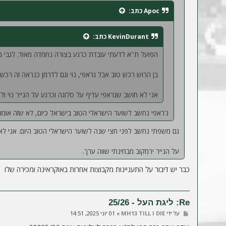
Apoc
כתב:
KevinDurant
כתב:
הפועל ת''א לדעתי עובדת כרגע בצורה נחמדה מאוד. לגבי מ
בן הרוש רכש טוב אבל גראפי, נוי וגם לדרמן כנראה זה רכש מ
אני לא חושב שגראפי עדיף על סלוגה וכרגע על הנייר נוי ול
ג'ראפי נחשב לשוער הישראלי הטוב בישראל כיום, לא שזה אומר י
גם משפתי נחשב לפני חצי שנה לשוער הישראלי הטוב היום. אני לא
על הנייר ירמקוב מבחינתי שווה ערך.
כבר יש דיבור על התעניינות מקבוצות אחרות באוקראינה ומכירה שלו
Re: ליגת העל - 25/26
ש
על ידי
MH13 TILL I DIE
»
01 יוני 2025, 14:51
ל
י