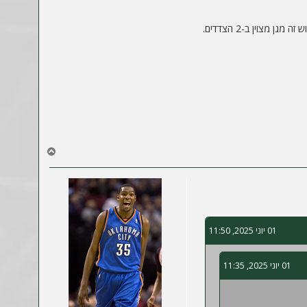
צוין ב-2 הצדדים.
ח
ז
ר
ה
ל
מ
ע
01 יוני 2025, 11:50
ל
ה
01 יוני 2025, 11:35