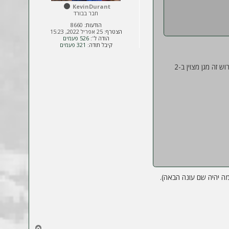
KevinDurant
חבר בבורד
הודעות:
8660
הצטרף:
25 אפריל 2022, 15:23
הודה ל־:
526 פעמים
קיבל תודה:
321 פעמים
אני לא מתלהב מהשחקנים עצמם, כמו מהמהירות והרעב שהם פועלים. למרות שאני כן חושב שבן לדרמן כישראלי (בהנחה והוא כשיר) זה רכש טוב. ובן-הרוש זה מגן מצוין ב-2
ה יהיה שם עונה הבאה).
ח