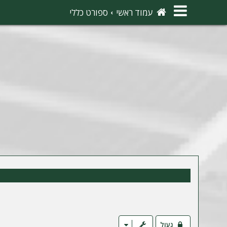
×
עמוד ראשי
ספורט כללי
ה
ת
ח
ב
ר
ו
ת
ה
ר
ש
מ
נעול