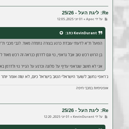
Re: ליגת העל - 25/26
ש
על ידי
Apoc
»
01 יוני 2025, 12:05
ל
י
ח
KevinDurant
כתב:
ה
הפועל ת''א לדעתי עובדת כרגע בצורה נחמדה מאוד. לגבי מכבי ת''
בן הרוש רכש טוב אבל גראפי, נוי וגם לדרמן כנראה זה רכש מאוד לרו
אני לא חושב שגראפי עדיף על סלוגה וכרגע על הנייר נוי ולדרמן בא
ג'ראפי נחשב לשוער הישראלי הטוב בישראל כיום, לא שזה אומר יותר מד
אופטימיות במכבי חיפה
Re: ליגת העל - 25/26
ש
על ידי
KevinDurant
»
01 יוני 2025, 12:20
ל
י
ח