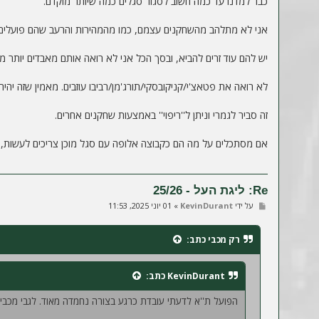
כבר למדנו עד כמה חשוב לסגור סגלים כמה שיותר מוקדם.
אני לא מתלהב מהשחקנים עצמם, כמו מהמהירות והרעב שהם פועלים. למרות 
יש להם עוד זרים להביא, ובסך הכל אני לא רואה אותם מאבדים יותר מי
לא רואה את פטאצ'י/קניקובסקי/תורג'מן/רביבו עוזבים. מאמין שזה יהיה רק 1 מהם, ואו
זה סביר לגמרי וניתן ל''ריפוי'' באמצעות שחקנים אחרים.
אם מסתכלים על מה הם כקבוצה אלופה עם סגל מוכן צריכים לעשות, אל
Re: ליגת העל - 25/26
ש
על ידי
KevinDurant
»
01 יוני 2025, 11:53
ל
י
ח
רק מכבי
כתב:
ה
KevinDurant
כתב:
הפועל ת''א לדעתי עובדת כרגע בצורה נחמדה מאוד. לגבי מכבי