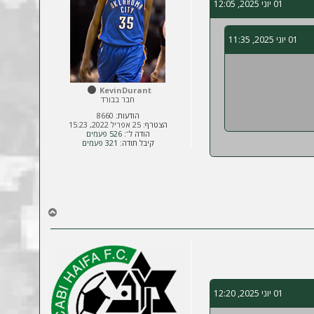
01 יוני 2025, 12:05
ל
ה
01 יוני 2025, 11:35
KevinDurant
חבר בבורד
הודעות:
8660
הצטרף:
25 אפריל 2022, 15:23
הודה ל־:
526 פעמים
קיבל תודה:
321 פעמים
ח
ז
ר
ה
ל
מ
ע
01 יוני 2025, 12:20
ל
ה