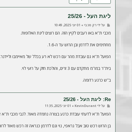
ה
ליגת העל - 25/26
ש
על ידי
רק מכבי
»
01 יוני 2025, 10:49
ל
י
מכבי ת''א באו רעבים לקיץ הזה. הם רוצים ליגת האלופות.
ח
ה
מחתימים את לדרמן ובן הרוש עד ה-1.6.
הפועל ת''א גם עובדת מהר עם רכש לא רע בכלל של מאיימבו וליידנר.
בית''ר במו''מ מתקדם עם 3 זרים, והולכת חזק על רועי לוי.
ב''ש כרגע רדומה.
Re: ליגת העל - 25/26
ש
על ידי
KevinDurant
»
01 יוני 2025, 11:35
ל
י
הפועל ת''א לדעתי עובדת כרגע בצורה נחמדה מאוד. לגבי מכבי ת''א 
ח
ה
בן הרוש רכש טוב אבל גראפי, נוי וגם לדרמן כנראה זה רכש מאוד לרוחב