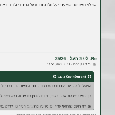
אני לא חושב שגראפי עדיף על סלוגה וכרגע על הנייר נוי ולדרמן באו 
Re: ליגת העל - 25/26
ש
על ידי
רק מכבי
»
01 יוני 2025, 11:50
ל
י
ח
KevinDurant
כתב:
ה
הפועל ת''א לדעתי עובדת כרגע בצורה נחמדה מאוד. לגבי מכבי ת''
בן הרוש רכש טוב אבל גראפי, נוי וגם לדרמן כנראה זה רכש מאוד לרו
אני לא חושב שגראפי עדיף על סלוגה וכרגע על הנייר נוי ולדרמן בא