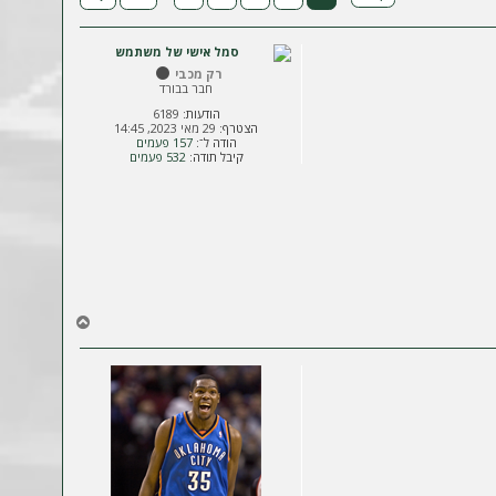
רק מכבי
חבר בבורד
הודעות:
6189
הצטרף:
29 מאי 2023, 14:45
הודה ל־:
157 פעמים
קיבל תודה:
532 פעמים
ח
ז
ר
ה
ל
מ
ע
ל
ה