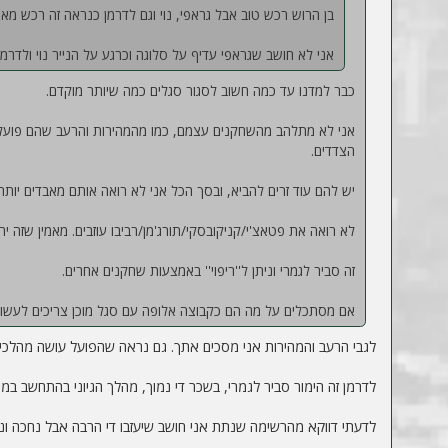
בן הרוש רכש טוב אבל גראפי, נוי וגם לדרמן כנראה זה רכש מאוד
אני לא חושב שגראפי עדיף על סלוגה וכרגע על הנייר נוי ולדרמן
כבר למדנו עד כמה חשוב לסגור סגלים כמה שיותר מוקדם.
הצדדים.
יש להם עוד זרים להביא, ובסך הכל אני לא רואה אותם מאבדים יותר 
לא רואה את פטאצ'י/קניקובסקי/תורג'מן/רביבו עוזבים. מאמין שזה יהיה רק 1 מהם, ו
זה סביר לגמרי וניתן ל''ריפוי'' באמצעות שחקנים אחרים.
אם מסתכלים על מה הם כקבוצה אלופה עם סגל מוכן צריכים לעשות,
לגבי הרעב והמהירות אני מסכים אתך. גם נראה שהפועל עושה מהלכים ל
לדרמן זה הימור סביר לגמרי, בשכר די נמוך, מהלך הגיוני בהתחשב במ
לדעתי דווקא מהרשימה שנתת אני חושב שיעזבו די הרבה אבל נחכה ונ