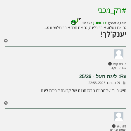
#רק_מכבי
Make
JUNGLE
great again!
גם אם נשלוט איתך בליגה, גם אם נזכה איתך בצ'מפיונס...
יענק'לך!
ח
ז
ר
ה
ל
כובע קש
מ
אגדה ירוקה
ע
ל
Re: ליגת העל - 25/26
ה
ש
09 נובמבר 2025, 22:55
ל
י
הייטור ורז שלמה זה מרכז הגנה של קבוצה לירידת ליגה
ח
ה
ח
ז
ר
ה
ל
Adi81
מ
שחקן העונה