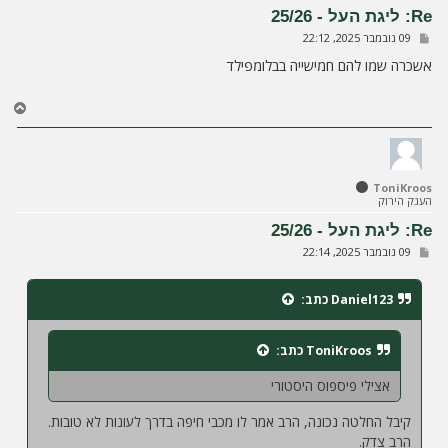
ל
Re: ליגת העל - 25/26
ה
ש
09 נובמבר 2025, 22:12
ל
י
אשכרה שמו להם חמישייה בבלומפילד
ח
ה
ח
ז
ר
ה
ל
ToniKroos
מ
הענק הירוק
ע
ל
Re: ליגת העל - 25/26
ה
ש
09 נובמבר 2025, 22:14
ל
י
ח
Daniel123
כתב:
ה
ToniKroos
כתב:
אצילי פיספוס היסטורי
קיבל החלטה נכונה, הרב אמר לו מכבי חיפה בדרך לעונות לא טובות.
הרב צדק.