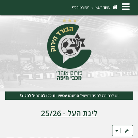
×
עמוד ראשי
ספורט כללי
ה
ת
ח
ב
ר
ו
ת
יש לכם מה להגיד בנושא?
הרשמו עכשיו ותוכלו להתחיל להגיב!
ה
ליגת העל - 25/26
ר
ש
מ