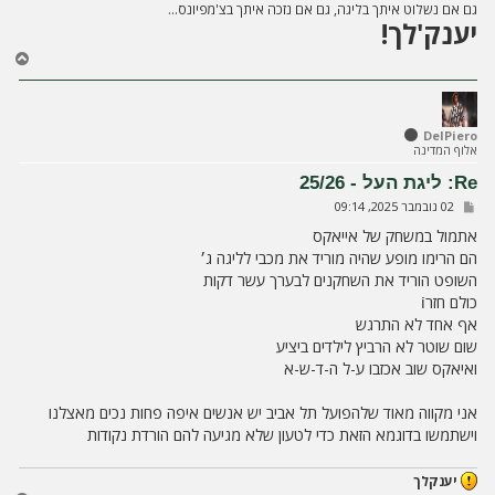
גם אם נשלוט איתך בליגה, גם אם נזכה איתך בצ'מפיונס...
יענק'לך!
ח
ז
ר
ה
ל
DelPiero
אלוף המדינה
מ
ע
Re: ליגת העל - 25/26
ל
ש
02 נובמבר 2025, 09:14
ה
ל
י
אתמול במשחק של אייאקס
ח
הם הרימו מופע שהיה מוריד את מכבי לליגה ג׳
ה
השופט הוריד את השחקנים לבערך עשר דקות
כולם חזרוֿ
אף אחד לא התרגש
שום שוטר לא הרביץ לילדים ביציע
ואיאקס שוב אכזבו ע-ל ה-ד-ש-א
אני מקווה מאוד שלהפועל תל אביב יש אנשים איפה פחות נכים מאצלנו
וישתמשו בדוגמא הזאת כדי לטעון שלא מגיעה להם הורדת נקודות
יענקלך