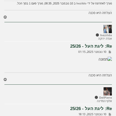
נערך לאחרונה על ידי
hezildo
ב 10 נובמבר 2025, 08:35, נערך פעם 1 בסך הכל.
הצלחה היא סכנה
ח
ז
ר
ה
ל
hezildo
אגדה ירוקה
מ
ע
Re: ליגת העל - 25/26
ל
ש
10 נובמבר 2025, 01:15
ה
ל
י
ח
ה
הצלחה היא סכנה
ח
ז
ר
ה
ל
DelPiero
אלוף המדינה
מ
ע
Re: ליגת העל - 25/26
ל
ש
10 נובמבר 2025, 18:13
ה