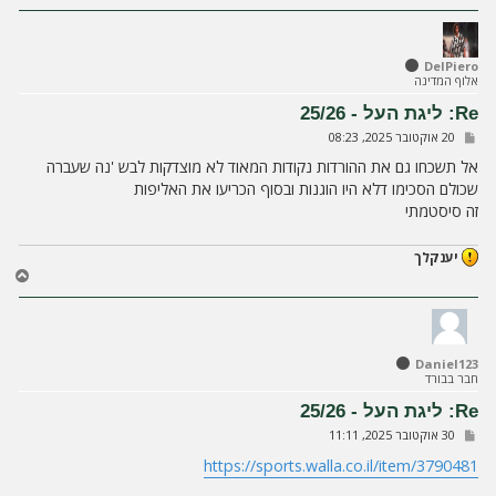
ז
ר
ה
ל
DelPiero
אלוף המדינה
מ
ע
Re: ליגת העל - 25/26
ל
ש
20 אוקטובר 2025, 08:23
ה
ל
י
אל תשכחו גם את ההורדות נקודות המאוד לא מוצדקות לבש 'נה שעברה
ח
שכולם הסכימו דלא היו הוגנות ובסוף הכריעו את האליפות
ה
זה סיסטמתי
יענקלך
ח
ז
ר
ה
ל
Daniel123
מ
חבר בבורד
ע
ל
Re: ליגת העל - 25/26
ה
ש
30 אוקטובר 2025, 11:11
ל
י
https://sports.walla.co.il/item/3790481
ח
ה