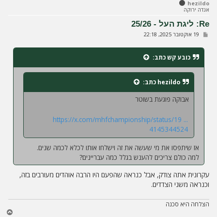
ל
hezildo
אגדה ירוקה
מ
ע
Re: ליגת העל - 25/26
ל
ש
19 אוקטובר 2025, 22:18
ה
ל
י
ח
כובע קש
כתב:
ה
hezildo
כתב:
אבוקה פוגעת בשוטר
https://x.com/mhfchampionship/status/19 ...
4145344524
אז שיתפסו את מי שעשה את זה וישלחו אותו לכלא לכמה שנים.
למה כולם צריכים להענש בגלל כמה עבריינים?
עקרונית אתה צודק, אבל כנראה שהפעם היו הרבה אוהדים מעורבים בזה,
וכנראה משני הצדדים.
הצלחה היא סכנה
ח