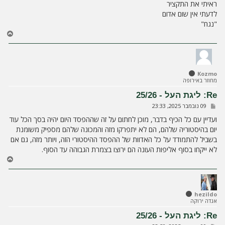
י
ראיתי את התקציר
ח
לדעתי אין שום אדום
ה
"נגח"
ח
ז
ר
ה
ל
Kozmo
מ
מחוזר באירופה
ע
ל
Re: ליגת העל - 25/26
ה
ש
09 נובמבר 2025, 23:33
ל
י
ועדיין עם כל הכיף בדבר, מוכן לחתום על זה שההפסד היום יהיה בסך הכל עוד
ח
יום בהיסטוריה שלהם, הם לא יתפרקו מזה והמכונה שלהם מספיק משומנת
ה
בשביל להתמודד על כל האדוות של ההפסד ההיסטורי הזה, ויותר מזה, גם אם
לא ייקחו בסוף אליפות העונה הם ירוצו בצמרת הגבוהה עד הסוף.
ח
ז
ר
ה
ל
hezildo
אגדה ירוקה
מ
ע
Re: ליגת העל - 25/26
ל