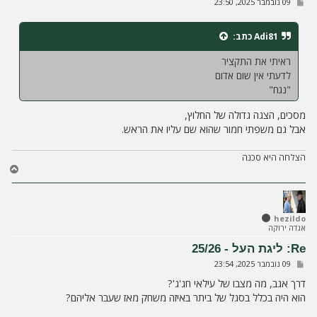
ש
09 נובמבר 2025, 23:50
ה
ל
י
ח
Adi81
כתב:
ה
ראיתי את התקציר
לדעתי אין שום אדום
"נגח"
מסכים, הצגה גדולה של החלוץ,
אבל גם משפתי חמור שהוא שם עליו את הראש.
הצלחה היא סכנה
ח
ז
ר
ה
ל
hezildo
אגדה ירוקה
מ
ע
Re: ליגת העל - 25/26
ל
ש
09 נובמבר 2025, 23:54
ה
ל
י
דרך אגב, מה מצבו של עילאי חג'ג'?
ח
הוא היה בכלל בסגל של ביתר באיזה משחק מאז שעבר אליהם?
ה