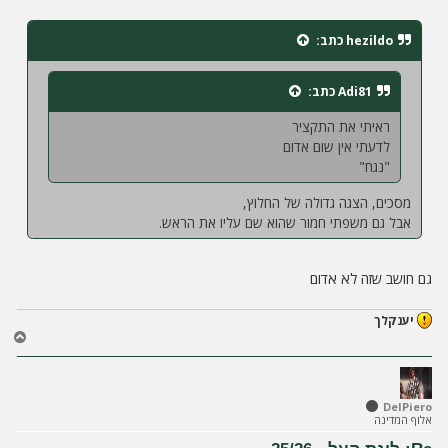
ל
י
ח
hezildo
כתב:
ה
Adi81
כתב:
ראיתי את התקציר
לדעתי אין שום אדום
"נגח"
מסכים, הצגה גדולה של החלוץ,
אבל גם משפתי חמור שהוא שם עליו את הראש.
גם חושב שזה לא אדום
יענקלך
ח
ז
ר
ה
ל
DelPiero
אלוף המדינה
מ
ע