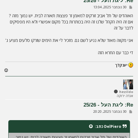
Re: ליגת העל - 25/26
ל
ש
30 נובמבר 2025, 13:04
ה
ל
י
האוהדים של תל אביב זורקים למאמן זר פצצות תאורה לבית. יש נמוך מזה ?
ח
אם זה היה הקהל שלנו זה היה בכותרות בכל מקום אפשרי ולא היו מפסיקים
ה
לדבר על זה
אני מקווה מאוד שלא נגיע לשם גם. מזכיר לי את הימים שזרקו סלעים מציע ג'
די כבר עם החרא הזה
יענקלך
ח
ז
ר
ה
ל
hezildo
אגדה ירוקה
מ
ע
Re: ליגת העל - 25/26
ל
ש
30 נובמבר 2025, 20:20
ה
ל
י
ח
DelPiero
כתב:
ה
האוהדים של תל אביב זורקים למאמן זר פצצות תאורה לבית. יש נמוך