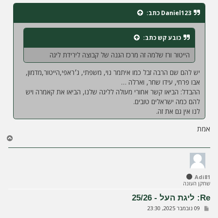
י
ח
Daniel123
כתב:
ה
כובע קש
כתב:
הייטור ורז שלמה זה מרכז הגנה של קבוצה לירידת ליגה
יש להם שם הרבה זבל כמו איתמר נוי, משפתי, ג׳ראפי,הייטור,מדמון,
אבו פרחי, עידו שחר, וארלה …
ההבדל: הביאו קשר אחורי מעולה לליגה שלנו, הביאו את קאמרה ויש
להם כמה ישראלים טובים.
לנו אין גם את זה.
אמת
ח
ז
ר
ה
ל
Adi81
מ
שחקן העונה
ע
ל
Re: ליגת העל - 25/26
ה
ש
09 נובמבר 2025, 23:30
ל