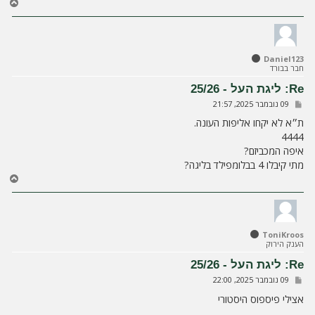
ח
ז
ר
ה
ל
Daniel123
מ
חבר בבורד
ע
ל
Re: ליגת העל - 25/26
ה
ש
09 נובמבר 2025, 21:57
ל
י
ת״א לא יקחו אליפות העונה.
ח
4444
ה
איפה המכביזם?
מתי קיבלו 4 בבלומפילד בליגה?
ח
ז
ר
ה
ל
ToniKroos
מ
הענק הירוק
ע
ל
Re: ליגת העל - 25/26
ה
ש
09 נובמבר 2025, 22:00
ל
י
אצילי פיספוס היסטורי
ח