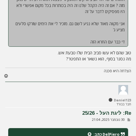
מזה ? אם זה היה הקהל שלנו זה היה בכותרות בכל מקום אפשרי ולא
היו מפסיקים לדבר על זה
אני מקווה מאוד שלא נגיע לשם גם. מזכיר לי את הימים שזרקו סלעים
מציע ג'
די כבר עם החרא הזה
טוב שהם לא עשו סביב הבית שלו טבעת אש.
מה נסגר בסוף, הוא נשאר או התפטר?
הצלחה היא סכנה
ח
ז
ר
ה
ל
Daniel123
מ
חבר בבורד
ע
ל
Re: ליגת העל - 25/26
ה
ש
30 נובמבר 2025, 21:04
ל
י
ח
DelPiero
כתב:
ה