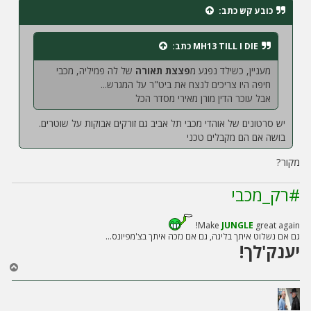
ח
כובע קש
כתב:
ה
MH13 TILL I DIE
כתב:
מעניין, כשילד נפגע מ
פצצת תאורה
של לה פמיליה, מכבי
חיפה היו צריכים לנצח את ביט"ר על המגרש...
אבל עוכר הדין מורן מאירי מסדר הכל
יש סרטונים של אוהדי מכבי תל אביב גם זורקים אבוקות על שוטרים.
בושה אם הם מקבלים טכני
מקור?
#רק_מכבי
Make
JUNGLE
great again!
גם אם נשלוט איתך בליגה, גם אם נזכה איתך בצ'מפיונס...
יענק'לך!
ח
ז
ר
ה