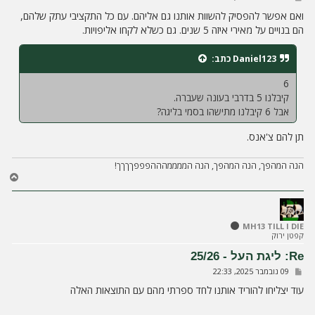
ל
י
ואם אפשר להפסיק להשוות אותנו גם אליהם. עם כל התקציבי עתק שלהם,
ח
הם בנויים על מאירי איזה 5 שנים. גם כשלא לקחו אליפויות.
ה
Daniel123
כתב:
6
קיבלנו 5 בדרבי בעונה שעברה.
אבל 6 קיבלנו מתישהו בסמי בליגה?
תן להם צ'אנס.
הנה המהפך, הנה המהפך, הנה הממממהההפפפךךךך!
ח
ז
ר
ה
ל
MH13 TILL I DIE
קפטן ירוק
מ
ע
Re: ליגת העל - 25/26
ל
ש
09 נובמבר 2025, 22:33
ה
ל
י
עוד יצליחו להוריד אותנו לחד ספרתי מהם עם התוצאות האלה
ח
ה