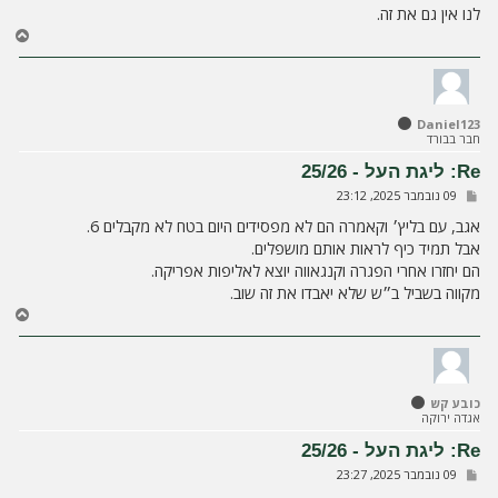
לנו אין גם את זה.
ח
ז
ר
ה
ל
Daniel123
מ
חבר בבורד
ע
ל
Re: ליגת העל - 25/26
ה
ש
09 נובמבר 2025, 23:12
ל
י
אגב, עם בליץ׳ וקאמרה הם לא מפסידים היום בטח לא מקבלים 6.
ח
אבל תמיד כיף לראות אותם מושפלים.
ה
הם יחזרו אחרי הפגרה וקנגאווה יוצא לאליפות אפריקה.
מקווה בשביל ב״ש שלא יאבדו את זה שוב.
ח
ז
ר
ה
ל
כובע קש
מ
אגדה ירוקה
ע
ל
Re: ליגת העל - 25/26
ה
ש
09 נובמבר 2025, 23:27
ל