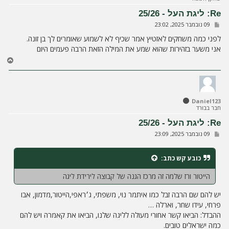
ע
ל
Re: ליגת העל - 25/26
ה
ש
09 נובמבר 2025, 23:02
ל
י
לפני כמה משחקים לאזטיץ אמר שכיף לא לשמוע שאומרים לך בן זונה.
ח
אני משער בזהירות שהוא שמע את המילה הזאת הרבה פעמים היום
ה
ח
ז
ר
ה
ל
Daniel123
מ
חבר בבורד
ע
ל
Re: ליגת העל - 25/26
ה
ש
09 נובמבר 2025, 23:09
ל
י
ח
כובע קש
כתב:
ה
הייטור ורז שלמה זה מרכז הגנה של קבוצה לירידת ליגה
יש להם שם הרבה זבל כמו איתמר נוי, משפתי, ג׳ראפי,הייטור,מדמון, אבו
פרחי, עידו שחר, וארלה …
ההבדל: הביאו קשר אחורי מעולה לליגה שלנו, הביאו את קאמרה ויש להם
כמה ישראלים טובים.