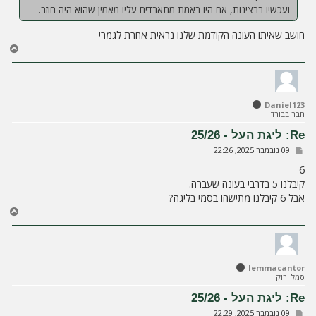
ועכשיו ברצינות, אם היו באמת מתאבדים עליו מאמין שהוא היה חוזר.
חושב שאיתו העונה הקודמת שלנו נראית אחרת לגמרי
ח
ז
ר
ה
ל
Daniel123
מ
חבר בבורד
ע
ל
Re: ליגת העל - 25/26
ה
ש
09 נובמבר 2025, 22:26
ל
י
6
ח
קיבלנו 5 בדרבי בעונה שעברה.
ה
אבל 6 קיבלנו מתישהו בסמי בליגה?
ח
ז
ר
ה
ל
lemmacantor
מ
סמל ירוק
ע
ל
Re: ליגת העל - 25/26
ה
ש
09 נובמבר 2025, 22:29