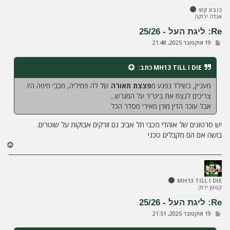
ל
כובע קש
מ
אגדה ירוקה
ע
ל
Re: ליגת העל - 25/26
ה
ש
19 אוקטובר 2025, 21:48
ל
י
ח
MH13 TILL I DIE
כתב:
ה
מעניין, כשילד נפגע מ
פצצת תאורה
של לה פמיליה, מכבי חיפה היו
צריכים לנצח את ביט"ר על המגרש...
אבל עוכר הדין מורן מאירי מסדר הכל
יש סרטונים של אוהדי מכבי תל אביב גם זורקים אבוקות על שוטרים.
בושה אם הם מקבלים טכני
ח
ז
ר
ה
ל
MH13 TILL I DIE
קפטן ירוק
מ
ע
Re: ליגת העל - 25/26
ל
ש
19 אוקטובר 2025, 21:51
ה
ל
י