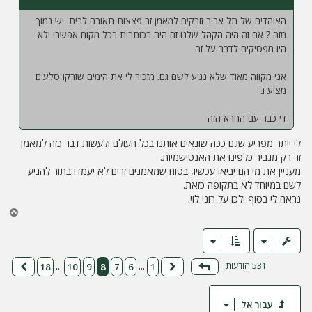
האוהדים של תל אביב זורקים למאמן זר פצצות תאורה לבית. יש נמוך
מזה ? אם זה היה הקהל שלנו זה היה בכותרות בכל מקום אפשרי ולא
היו מפסיקים לדבר על זה
אני מקווה מאוד שלא נגיע לשם גם. מזכיר לי את הימים שזרקו סלעים
מציע ג'
די כבר עם החרא הזה
לי יותר מפריע שגם ככה שונאים אותנו בכל העולם ולעשות דבר כזה למאמן
זר רק מגביר כלפינו את האנטישמיות.
מעניין את מי הם יביאו עכשיו, בטוח שמאמנים זרים לא יעמדו בתור להגיע
לשם במיוחד לא בתקופה כזאת.
נראה לי בסוף ילכו על רוני לוי.
ח
ז
ר
ה
ל
531 הודעות
18
10
9
8
7
6
1
…
…
דף
8
מתוך
18
הקודם
הבא
מ
ע
ל
עבור אל
ה