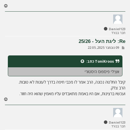
ה
ח
ז
ר
ה
ל
Daniel123
מ
חבר בבורד
ע
ל
Re: ליגת העל - 25/26
ה
ש
09 נובמבר 2025, 22:05
ל
י
ח
ToniKroos
כתב:
ה
אצילי פיספוס היסטורי
קיבל החלטה נכונה, הרב אמר לו מכבי חיפה בדרך לעונות לא טובות.
הרב צדק.
ועכשיו ברצינות, אם היו באמת מתאבדים עליו מאמין שהוא היה חוזר.
ח
ז
ר
ה
ל
Daniel123
מ
חבר בבורד
ע