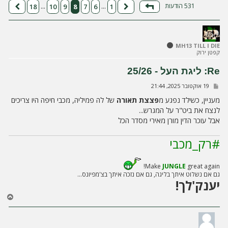
ה
531 הודעות
18
10
9
8
7
6
1
…
…
דף
8
מתוך
18
הקודם
הבא
MH13 TILL I DIE
קפטן ירוק
Re: ליגת העל - 25/26
ש
19 אוקטובר 2025, 21:44
ל
י
מעניין, כשילד נפגע מ
פצצת תאורה
של לה פמיליה, מכבי חיפה היו צריכים
ח
לנצח את ביט"ר על המגרש...
ה
אבל עוכר הדין מורן מאירי מסדר הכל
#רק_מכבי
Make
JUNGLE
great again!
גם אם נשלוט איתך בליגה, גם אם נזכה איתך בצ'מפיונס...
יענק'לך!
ח
ז
ר
ה