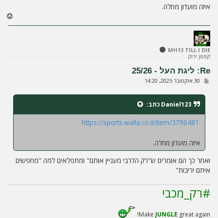
איזה מועדון מחלה.
ח
ז
ר
ה
ל
MH13 TILL I DIE
קפטן ירוק
מ
ע
Re: ליגת העל - 25/26
ל
ש
30 אוקטובר 2025, 14:20
ה
ל
י
ח
Daniel123
כתב:
ה
https://sports.walla.co.il/item/3790481
איזה מועדון מחלה.
ואחר כך הם אומרים ש"רק הדרבי מעניין אותם" ומתפלאים למה "מחפשים
איתם יריבות"
#רק_מכבי
Make
JUNGLE
great again!