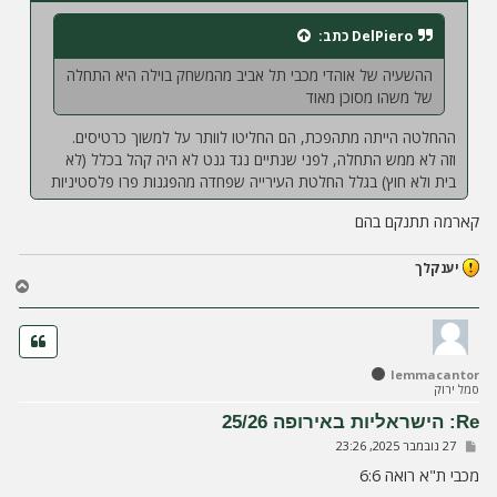
DelPiero
כתב:
ההשעיה של אוהדי מכבי תל אביב מהמשחק בוילה היא התחלה
של משהו מסוכן מאוד
ההחלטה הייתה מתהפכת, הם החליטו לוותר על למשוך כרטיסים.
וזה לא ממש התחלה, לפני שנתיים נגד גנט לא היה קהל בכלל (לא
בית ולא חוץ) בגלל החלטת העירייה שפחדה מהפגנות פרו פלסטיניות
קארמה תתנקם בהם
יענקלך
ח
ז
ר
ה
ל
lemmacantor
מ
סמל ירוק
ע
ל
Re: הישראליות באירופה 25/26
ה
ש
27 נובמבר 2025, 23:26
ל
י
מכבי ת"א רואה 6:6
ח