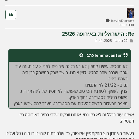
ז
ר
ה
ל
KevinDurant
חבר בבורד
מ
ע
Re: הישראליות באירופה 25/26
ל
ש
29 נובמבר 2025, 11:44
ה
ל
י
ח
lemmacantor
כתב:
ה
לא מסכים. עשינו קמפיין לא רע בליגה אירופית לפני 2 עונות. וזה עוד
אחרי שכבר שחר החליט לזיין אותנו. חושב שרק המשחק ברן היה
באמת ביזיוני.
גם ב - 21/22 לא התבזינו.
צריך לשאוף לטורניר הכי טוב שאפשר. לא חסיד של ליגה איזורית.
פשוט רגילים לסטנדרט נמוך בארץ.
מצפה מבעלות חדשה להעלות את הסטנדרט מעבר למה שראו בארץ.
אצלנו עוד בכלל זה לא רלוונטי. אנחנו זורקים שלבי בתים באירופה בלי
הפסקה.
בעשור האחרון חוץ מהקמפיין אלופות, כל שלב בתים שהיינו בו היה נטל ועלינו