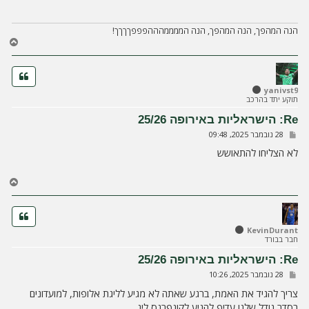
ה
הנה המהפך, הנה המהפך, הנה הממממהההפפפךךךך!
ח
ז
ר
ה
ל
yanivst9
תוקע יתד בהרכב
מ
ע
Re: הישראליות באירופה 25/26
ל
ש
28 נובמבר 2025, 09:48
ה
ל
י
לא הצליחו להתאושש
ח
ה
ח
ז
ר
ה
ל
KevinDurant
חבר בבורד
מ
ע
Re: הישראליות באירופה 25/26
ל
ש
28 נובמבר 2025, 10:26
ה
ל
י
צריך להגיד את האמת, ברגע שאתה לא מגיע לליגת אלופות, למועדונים
ח
בסדר גודל שלנו עדיף להגיע לקונפרנס ליג.