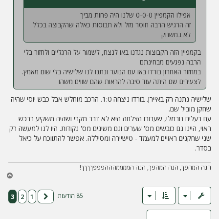
אפילו הקמפיין 0-0-0 שלנו היה פחות מביך
זה הרגיש הרבה חוסר מזל ולא תבוסות כאלה שהקבוצה בכלל
לא במשחק
בקמפיין הזה הקבוצות נגדנו באו לנצח, לשמור על הרגליים ולחזור בלי
הרבה נפגעים מבחינתם
במחזור האחרון בורדו באו עם הנוער ונתנו לנו שלישיה בלי שום מאמץ.
לצעירים שם היתה עוד סיבה להראות שהם שווים משהו
שלישיה נתנה רק באיירן. בורדו ניצחה 1:0. הרכב מוחלש אבל כבש יוסי שהיה
שחקן מוביל שם.
עם בעלים נורמלי, שעבורו הצלחה היא לא דבר מקרי ושהיה משקיע ברכש
ראוי, היינו גם כובשים מס' שערים וגם משיגים מס' נקודות. היו לנו למעשה רק
שני שחקנים ראויים למעמד - טישיירה ומסיללה. אפשר להתווכח על כיאל
בסדר.
הנה המהפך, הנה המהפך, הנה הממממהההפפפךךךך!
ח
ז
ר
85 הודעות
3
2
1
הקודם
ה
ל
מ