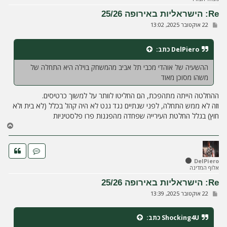
ע
Re: הישראליות באירופה 25/26
ל
ש
22 אוקטובר 2025, 13:02
ה
ל
י
ח
DelPiero
כתב:
ה
ההשעיה של אוהדי מכבי תל אביב מהמשחק בוילה היא התחלה של
משהו מסוכן מאוד
ההחלטה הייתה מתהפכת, הם החליטו לוותר על למשוך כרטיסים.
וזה לא ממש התחלה, לפני שנתיים נגד גנט לא היה קהל בכלל (לא בית ולא
חוץ) בגלל החלטת העירייה שפחדה מהפגנות פרו פלסטיניות
ח
ז
ר
ה
ל
DelPiero
אלוף המדינה
מ
ע
Re: הישראליות באירופה 25/26
ל
ש
22 אוקטובר 2025, 13:39
ה
ל
י
ח
Shocking4U
כתב:
ה