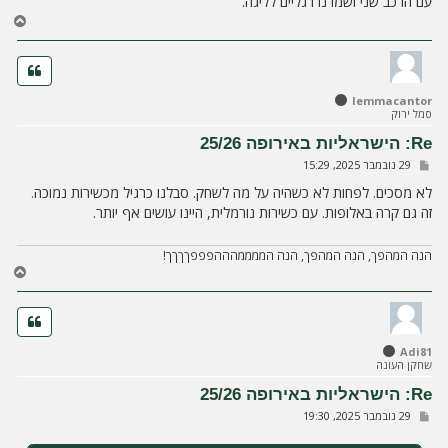
עם הרכב שני ושמרנו רגליים לליגה.
ח
ז
ר
ה
ל
lemmacantor
מ
סמל ירוק
ע
ל
Re: הישראליות באירופה 25/26
ה
ש
29 נובמבר 2025, 15:29
ל
י
לא מסכים. לפחות לא כשהיה על מה לשחק. סבלנו כרגיל מכשירות נמוכה.
ח
זה גם קרה באלופות. עם כשירות נורמלית, היינו עושים אף יותר.
ה
הנה המהפך, הנה המהפך, הנה הממממהההפפפךךךך!
ח
ז
ר
ה
ל
Adi81
מ
שחקן העונה
ע
ל
Re: הישראליות באירופה 25/26
ה
ש
29 נובמבר 2025, 19:30
ל
י