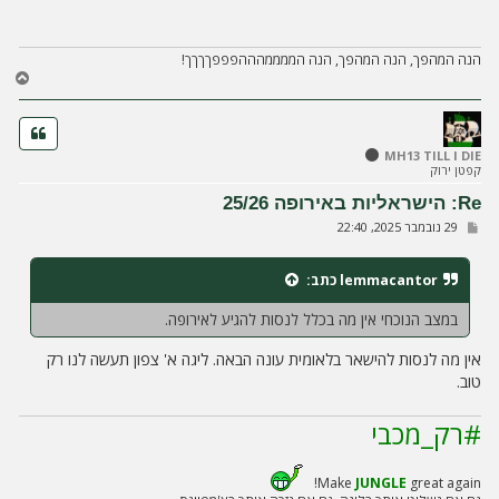
ח
ה
הנה המהפך, הנה המהפך, הנה הממממהההפפפךךךך!
ח
ז
ר
ה
ל
MH13 TILL I DIE
קפטן ירוק
מ
ע
Re: הישראליות באירופה 25/26
ל
ש
29 נובמבר 2025, 22:40
ה
ל
י
ח
lemmacantor
כתב:
ה
במצב הנוכחי אין מה בכלל לנסות להגיע לאירופה.
אין מה לנסות להישאר בלאומית עונה הבאה. ליגה א' צפון תעשה לנו רק
טוב.
#רק_מכבי
Make
JUNGLE
great again!