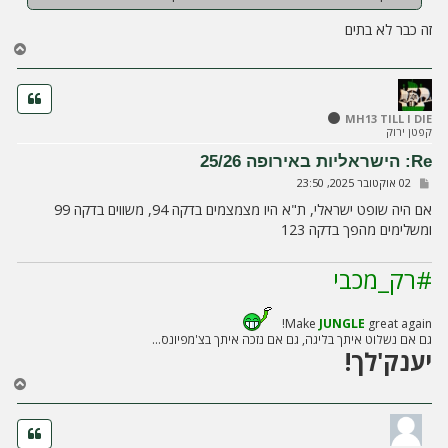
זה כבר לא בתים
ח
ז
ר
ה
ל
MH13 TILL I DIE
קפטן ירוק
מ
ע
Re: הישראליות באירופה 25/26
ל
ש
02 אוקטובר 2025, 23:50
ה
ל
י
אם היה שופט ישראלי, ת"א היו מצמצמים בדקה 94, משווים בדקה 99
ח
ומשלימים מהפך בדקה 123
ה
#רק_מכבי
Make
JUNGLE
great again!
גם אם נשלוט איתך בליגה, גם אם נזכה איתך בצ'מפיונס...
יענק'לך!
ח
ז
ר
ה