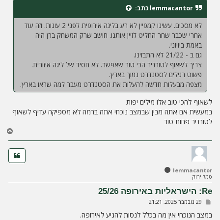
ח
lemmacantor
כתב:
ה
לא מסכים. עשינו קמפיין לא רע בליגה אירופית לפני 2 עונות. וזה עוד
אחרי שכבר שחר החליט לזיין אותנו. חושב שרק המשחק ברן היה
באמת ביזיוני.
גם ב - 21/22 לא התבזינו.
צריך לשאוף לטורניר הכי טוב שאפשר. לא חסיד של ליגה איזורית.
פשוט רגילים לסטנדרט נמוך בארץ.
מצפה מבעלות חדשה להעלות את הסטנדרט מעבר למה שראו בארץ.
לשאוף להכי טוב אלו מילים יפות
במעשית אם אתה מבין שבמצב נוכחי אתה ברמה לא מספיקה עדיף לשאוף
לטורניר פחות טוב
ח
ז
ר
ה
ל
lemmacantor
מ
סמל ירוק
ע
ל
Re: הישראליות באירופה 25/26
ה
ש
29 נובמבר 2025, 21:21
ל
י
במצב הנוכחי אין מה בכלל לנסות להגיע לאירופה.