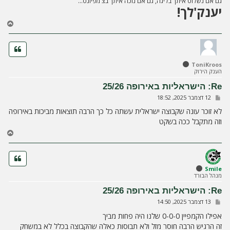
גם אם נשלוט איתך בליגה, גם אם נזכה איתך בצ'מפיונס...
יענק'לך!
ח
ז
ר
ה
ל
ToniKroos
מ
הענק הירוק
ע
ל
Re: הישראליות באירופה 25/26
ה
ש
12 דצמבר 2025, 18:52
ל
י
לא זוכר עונה שקבוצה ישראלית עשתה כל כך הרבה תוצאות מביכות באירופה
ח
וזה מתקבל ככה בשקט
ה
ח
ז
ר
ה
ל
Smile
מנהל הבורד
מ
ע
Re: הישראליות באירופה 25/26
ל
ש
13 דצמבר 2025, 14:50
ה
ל
י
אפילו הקמפיין 0-0-0 שלנו היה פחות מביך
ח
זה הרגיש הרבה חוסר מזל ולא תבוסות כאלה שהקבוצה בכלל לא במשחק
ה