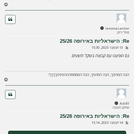
ח
ז
ר
ה
ל
lemmacantor
מ
סמל ירוק
ע
ל
Re: הישראליות באירופה 25/26
ה
ש
13 דצמבר 2025, 15:30
ל
י
גם הופענו עם קבוצה בשקל תשעים.
ח
ה
הנה המהפך, הנה המהפך, הנה הממממהההפפפךךךך!
ח
ז
ר
ה
ל
Adi81
מ
שחקן העונה
ע
ל
Re: הישראליות באירופה 25/26
ה
ש
14 דצמבר 2025, 15:14
ל
י
ח