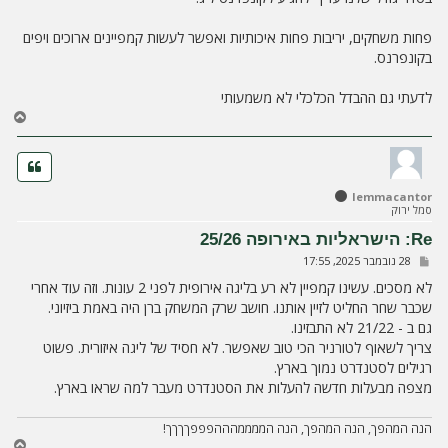
ה
פחות משחקים, יריבות פחות איכותיות ואפשר לעשות קמפיינים ארוכים ויפים
בקונפרנס.
לדעתי גם ההבדל הכלכלי לא משמעותי
ח
ז
ר
ה
ל
lemmacantor
מ
סמל ירוק
ע
ל
Re: הישראליות באירופה 25/26
ה
ש
28 נובמבר 2025, 17:55
ל
י
לא מסכים. עשינו קמפיין לא רע בליגה אירופית לפני 2 עונות. וזה עוד אחרי
ח
שכבר שחר החליט לזיין אותנו. חושב שרק המשחק ברן היה באמת ביזיוני.
ה
גם ב - 21/22 לא התבזינו.
צריך לשאוף לטורניר הכי טוב שאפשר. לא חסיד של ליגה איזורית. פשוט
רגילים לסטנדרט נמוך בארץ.
מצפה מבעלות חדשה להעלות את הסטנדרט מעבר למה שראו בארץ.
הנה המהפך, הנה המהפך, הנה הממממהההפפפךךךך!
ח