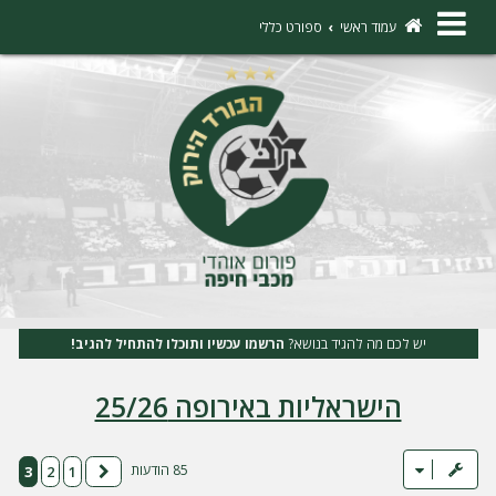
×
עמוד ראשי
ספורט כללי
ה
ת
ח
ב
ר
ו
ת
יש לכם מה להגיד בנושא?
הרשמו עכשיו ותוכלו להתחיל להגיב!
ה
הישראליות באירופה 25/26
ר
ש
מ
85 הודעות
3
2
1
הקודם