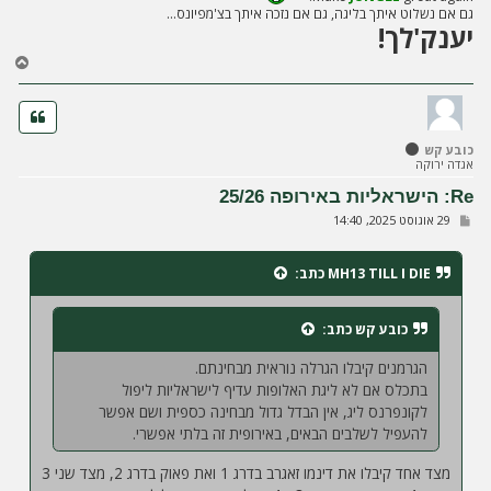
גם אם נשלוט איתך בליגה, גם אם נזכה איתך בצ'מפיונס...
יענק'לך!
ח
ז
ר
ה
ל
כובע קש
מ
אגדה ירוקה
ע
ל
Re: הישראליות באירופה 25/26
ה
ש
29 אוגוסט 2025, 14:40
ל
י
ח
MH13 TILL I DIE
כתב:
ה
כובע קש
כתב:
הגרמנים קיבלו הגרלה נוראית מבחינתם.
בתכלס אם לא ליגת האלופות עדיף לישראליות ליפול
לקונפרנס ליג, אין הבדל גדול מבחינה כספית ושם אפשר
להעפיל לשלבים הבאים, באירופית זה בלתי אפשרי.
מצד אחד קיבלו את דינמו זאגרב בדרג 1 ואת פאוק בדרג 2, מצד שני 3