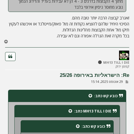
מתוך 4 הקבוצות בדרגים 3 - 4 הן לא עבירות בעליל והדירוג הנמוך
נובע מחוסר ניסיון אירופי בלבד
זאגרב קבוצה הרבה יותר טובה מהם.
הסיכוי היחיד שלהם להוציא נקודות זה מול פאוק/מייטלנד או איכשהו לעקוץ
תיקו מול אחת הקבוצות מהליגות הגדולות.
בכל מקרה זאת הגרלה אפורה וגם לא עבירה.
ח
ז
ר
ה
ל
MH13 TILL I DIE
קפטן ירוק
מ
ע
Re: הישראליות באירופה 25/26
ל
ש
29 אוגוסט 2025, 15:14
ה
ל
י
ח
כובע קש
כתב:
ה
MH13 TILL I DIE
כתב:
כובע קש
כתב: