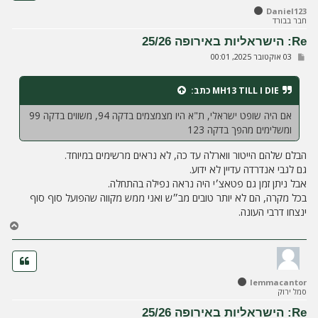
ל
Daniel123
מ
חבר בבורד
ע
ל
Re: הישראליות באירופה 25/26
ה
ש
03 אוקטובר 2025, 00:01
ל
י
ח
MH13 TILL I DIE
כתב:
ה
אם היה שופט ישראלי, ת"א היו מצמצמים בדקה 94, משווים בדקה 99
ומשלימים מהפך בדקה 123
הבלם שלהם הייטור ווארלה עד כה, לא נראים מרשימים במיוחד.
גם לגבי אנדרדה עדיין לא ידוע.
אבל ניתן זמן גם פטאצ׳י היה נראה נפילה בהתחלה.
בכל מקרה, הם לא יותר טובים מב״ש ואני ממש מקווה שהפועל סוף סוף
ינצחו דרבי העונה.
ח
ז
ר
ה
ל
lemmacantor
מ
סמל ירוק
ע
ל
Re: הישראליות באירופה 25/26