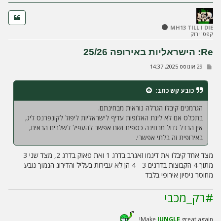
ה
MH13 TILL I DIE
קפטן ירוק
Re: הישראליות באירופה 25/26
ש
29 אוגוסט 2025, 14:37
ל
י
ח
כובע קש
כתב:
ה
הגרמנים קיבלו הגרלה נוראית מבחינתם.
בתכלס אם לא ליגת האלופות עדיף לישראליות ליפול לקונפרנס ליג,
אין הבדל גדול מבחינה כספית ושם אפשר להעפיל לשלבים הבאים,
באירופית זה בלתי אפשרי.
מצד אחד קיבלו את דינמו זאגרב בדרג 1 ואת פאוק בדרג 2, מצד שני 3
מתוך 4 הקבוצות בדרגים 3 - 4 הן לא עבירות בעליל והדירוג הנמוך נובע
מחוסר ניסיון אירופי בלבד
#רק_מכבי
Make
JUNGLE
great again!