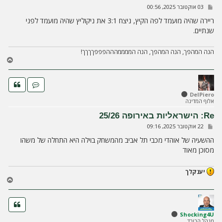
ה
ש
03 אוקטובר 2025, 00:56
ל
י
ריירה שהיה מועמד לפה הקיץ, ניצח 3:1 את ניקוליץ שהיה מועמד לפני
ח
שנתיים.
ה
הנה המהפך, הנה המהפך, הנה הממממהההפפפךךךך!
ח
ז
ר
ה
ל
DelPiero
אלוף המדינה
מ
ע
Re: הישראליות באירופה 25/26
ל
ש
22 אוקטובר 2025, 09:16
ה
ל
י
ההשעיה של אוהדי מכבי תל אביב מהמשחק בוילה היא התחלה של משהו
ח
מסוכן מאוד
ה
יענקלך
ח
ז
ר
ה
ל
Shocking4U
מנהל הבורד
מ