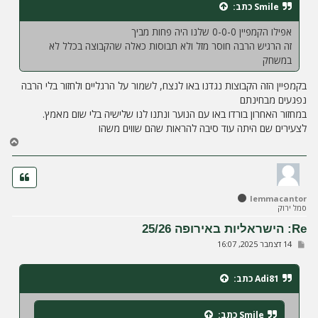
Smile
כתב:
ה
אפילו הקמפיין 0-0-0 שלנו היה פחות מביך
זה הרגיש הרבה חוסר מזל ולא תבוסות כאלה שהקבוצה בכלל לא
במשחק
בקמפיין הזה הקבוצות נגדנו באו לנצח, לשמור על הרגליים ולחזור בלי הרבה
נפגעים מבחינתם
במחזור האחרון בורדו באו עם הנוער ונתנו לנו שלישיה בלי שום מאמץ.
לצעירים שם היתה עוד סיבה להראות שהם שווים משהו
ח
ז
ר
ה
ל
lemmacantor
מ
סמל ירוק
ע
ל
Re: הישראליות באירופה 25/26
ה
ש
14 דצמבר 2025, 16:07
ל
י
ח
Adi81
כתב:
ה
Smile
כתב: