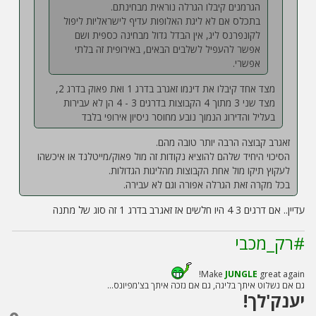
הגרמנים קיבלו הגרלה נוראית מבחינתם.
בתכלס אם לא ליגת האלופות עדיף לישראליות ליפול
לקונפרנס ליג, אין הבדל גדול מבחינה כספית ושם
אפשר להעפיל לשלבים הבאים, באירופית זה בלתי
אפשרי.
מצד אחד קיבלו את דינמו זאגרב בדרג 1 ואת פאוק בדרג 2,
מצד שני 3 מתוך 4 הקבוצות בדרגים 3 - 4 הן לא עבירות
בעליל והדירוג הנמוך נובע מחוסר ניסיון אירופי בלבד
זאגרב קבוצה הרבה יותר טובה מהם.
הסיכוי היחיד שלהם להוציא נקודות זה מול פאוק/מייטלנד או איכשהו
לעקוץ תיקו מול אחת הקבוצות מהליגות הגדולות.
בכל מקרה זאת הגרלה אפורה וגם לא עבירה.
עדיין.. אם דרגים 3 4 היו חלשים אז זאגרב בדרג 1 זה סוג של מתנה
#רק_מכבי
Make
JUNGLE
great again!
גם אם נשלוט איתך בליגה, גם אם נזכה איתך בצ'מפיונס...
יענק'לך!