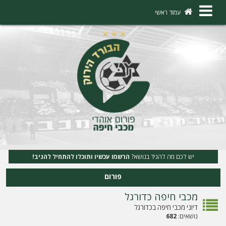
×
עמוד ראשי
ה
ת
ח
ב
ר
ו
ת
יש לכם מה להגיד בנושא?
הרשמו עכשיו ותוכלו להתחיל להגיב!
ה
פורום
ר
מכבי חיפה כדורגל
ש
דיוני מכבי חיפה בכדורגל
מ
נושאים:
682