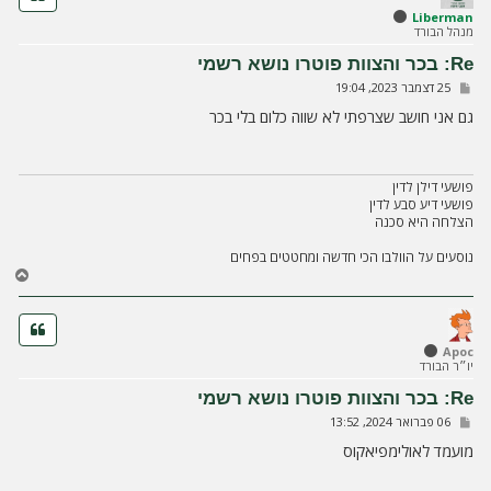
ל
Liberman
מנהל הבורד
מ
ע
Re: בכר והצוות פוטרו נושא רשמי
ל
ש
25 דצמבר 2023, 19:04
ה
ל
י
גם אני חושב שצרפתי לא שווה כלום בלי בכר
ח
ה
פושעי דילן לדין
פושעי דיע סבע לדין
הצלחה היא סכנה
נוסעים על הוולבו הכי חדשה ומחטטים בפחים
ח
ז
ר
ה
ל
Apoc
יו״ר הבורד
מ
ע
Re: בכר והצוות פוטרו נושא רשמי
ל
ש
06 פברואר 2024, 13:52
ה
ל
י
מועמד לאולימפיאקוס
ח
ה