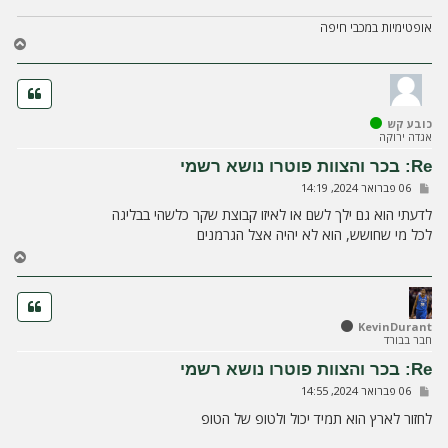
אופטימיות במכבי חיפה
ח
ז
ר
ה
ל
כובע קש
מ
אגדה ירוקה
ע
ל
Re: בכר והצוות פוטרו נושא רשמי
ה
ש
06 פברואר 2024, 14:19
ל
י
לדעתי הוא גם ילך לשם או לאיזו קבוצת שקר כלשהי בבליגה
ח
לכל מי שחושש, הוא לא יהיה אצל הגרמנים
ה
ח
ז
ר
ה
ל
KevinDurant
חבר בבורד
מ
ע
Re: בכר והצוות פוטרו נושא רשמי
ל
ש
06 פברואר 2024, 14:55
ה
ל
י
לחזור לארץ הוא תמיד יכול ולטופ של הטופ
ח
ה