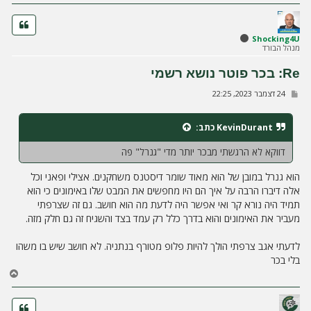
ה
Shocking4U
מנהל הבורד
Re: בכר פוטר נושא רשמי
ש
24 דצמבר 2023, 22:25
ל
י
ח
KevinDurant
כתב:
ה
דווקא לא הרגשתי מבכר יותר מדי "גנרל" פה
הוא גנרל במובן של הוא מאוד שומר דיסטנס משחקנים. אצילי ופאני וכל
אלה דיברו הרבה על איך הם היו מחפשים את המבט שלו באימונים כי הוא
תמיד היה נורא קר ואי אפשר היה לדעת מה הוא חושב. גם זה שצרפתי
מעביר את האימונים והוא בדרך כלל רק עמד בצד והשגיח זה גם חלק מזה.
לדעתי אגב צרפתי הולך להיות פלופ מטורף בנתניה. לא חושב שיש בו משהו
בלי בכר
ח
ז
ר
ה