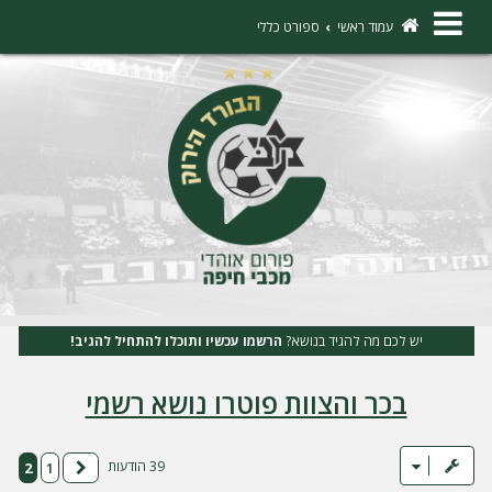
×
עמוד ראשי
ספורט כללי
ה
ת
ח
ב
ר
ו
ת
יש לכם מה להגיד בנושא?
הרשמו עכשיו ותוכלו להתחיל להגיב!
ה
בכר והצוות פוטרו נושא רשמי
ר
ש
מ
39 הודעות
2
1
הקודם