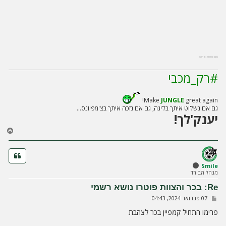
ומאמן את חלאילי בסן ז'ילואה
#רק_מכבי
Make
JUNGLE
great again!
גם אם נשלוט איתך בליגה, גם אם נזכה איתך בצ'מפיונס...
יענק'לך!
ח
ז
ר
ה
ל
Smile
מנהל הבורד
מ
ע
Re: בכר והצוות פוטרו נושא רשמי
ל
ש
07 פברואר 2024, 04:43
ה
ל
י
פרימו התחיל קמפיין בכר לצהבת
ח
ה