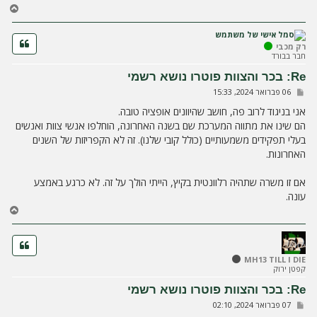
ח
ז
ר
ה
רק מכבי
חבר בבורד
ל
מ
Re: בכר והצוות פוטרו נושא רשמי
ע
ש
06 פברואר 2024, 15:33
ל
ל
ה
י
אני בניגוד לרוב פה, חושב שהיוונים אופציה טובה.
ח
הם שינו את מתווה המערכת שם בשנה האחרונה, הוחלפו אנשי צוות ואנשים
ה
בעלי תפקידים משמעותיים (כולל קובי שלנו). זה לא הקפריזות של השנים
האחרונות.
אם זו משרה שתהיה רלוונטית בקיץ, הייתי הולך על זה. לא כרגע באמצע
עונה.
ח
ז
ר
ה
ל
MH13 TILL I DIE
קפטן ירוק
מ
ע
Re: בכר והצוות פוטרו נושא רשמי
ל
ש
07 פברואר 2024, 02:10
ה
ל