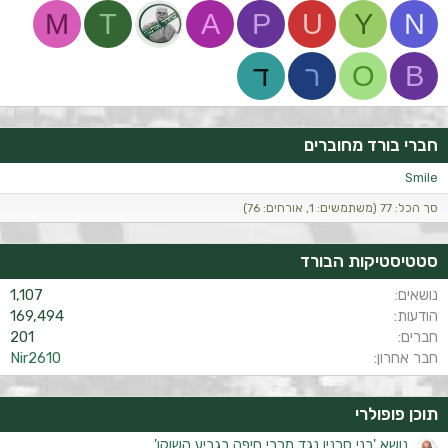
M
T
A
P
U
Y
N
B
O
ר
ד
חברי בורד מחוברים
Smile
סך הכל: 77 (משתמשים: 1, אורחים: 76)
סטטיסטיקות הבורד
נושאים
1,107
הודעות
169,494
חברים
201
חבר אחרון
Nir2610
תוכן פופולרי
נושא 'בני סכנין נגד מכבי חיפה בגביע השוקו'